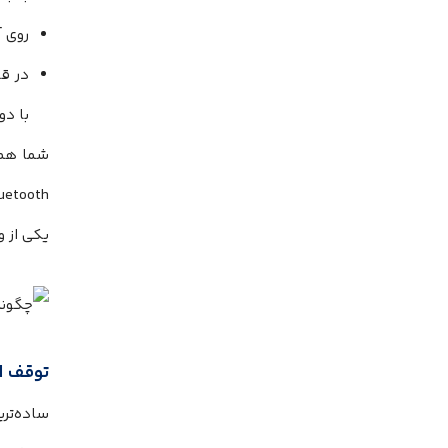
روی آیکون i که کنار 
با دو
یکی از و
توقف ای
ساده‌تر