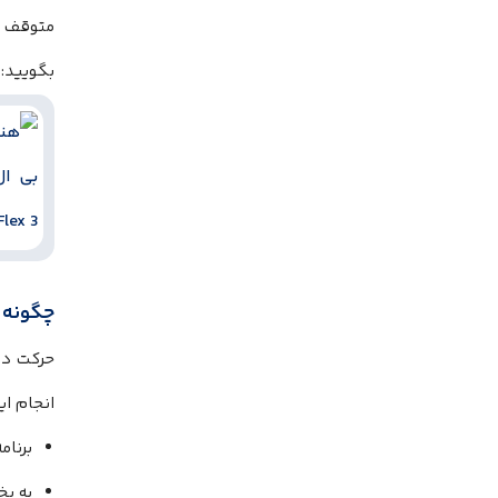
متوقف ک
بگویید: “Hey Siri, pause music” تا پخش متوق
چگونه دو بار
حرکت دو 
انجام ای
برنامه Settings را باز
به بخ