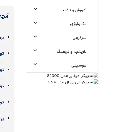
آموزش و ترفند
آنچه
تکنولوژی
برر
سرگرمی
تاریخچه و فرهنگ
توقف AirPods با 
موسیقی
توق
اطلاعات عمومی
توق
توق
روش