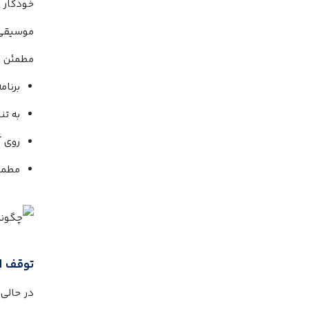
خودکار 
موسیقی 
مطمئن شو
برنامه تنظ
به تن
روی آیکون i کنار 
مطمئ
توقف ای
در حالی