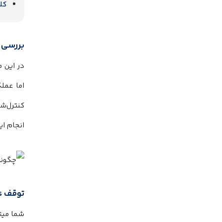
کلا
بررسی 
در این 
اما عملک
کنترل‌ش
انجام ای
توقف AirPods با استفاده از دو بار ضربه زدن