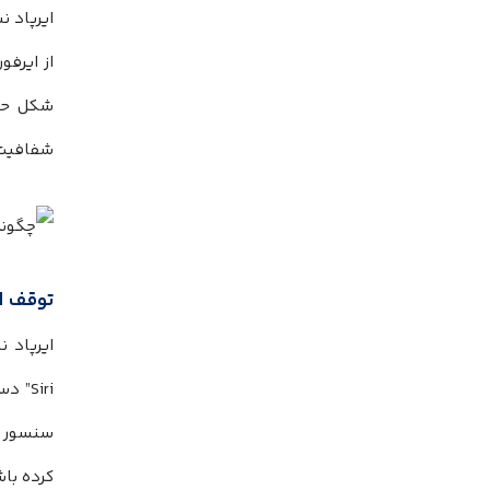
ایرپاد 
از ایرفو
شکل حس 
شفافیت 
توقف ای
Siri
سنسور ف
کرده باش