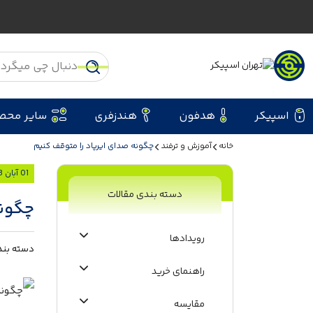
اسپیکر
هدفون
هندزفری
سایر محص
خانه
آموزش و ترفند
چگونه صدای ایرپاد را متوقف کنیم
01 آبان 1403
دسته بندی مقالات
چگونه
رویدادها
دسته بند
راهنمای خرید
مقایسه