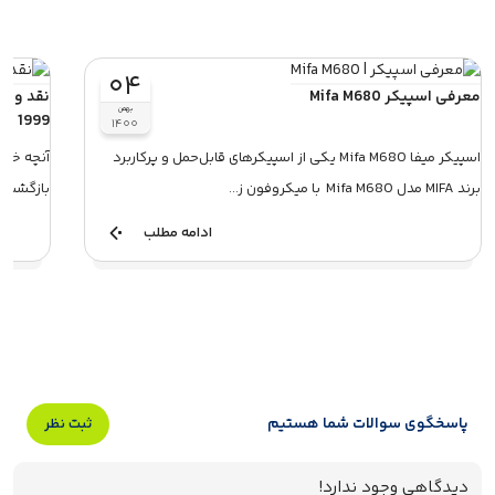
۰۴
معرفی اسپیکر Mifa M680
بهمن
1999
۱۴۰۰
اسپیکر میفا Mifa M680 یکی از اسپیکر‌های قابل‌‌حمل و پر‌کاربرد
برند MIFA مدل Mifa M680 با میکروفون ز...
بازگشت ی
ادامه مطلب
پاسخگوی سوالات شما هستیم
ثبت نظر
دیدگاهی وجود ندارد!