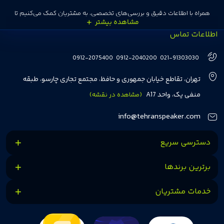
همراه با اطلاعات دقیق و بررسی‌های تخصصی، به مشتریان کمک می‌کنیم تا
اطلاعات تماس
انتخاب‌های درست و هوشمندانه‌ای داشته باشند. تهران اسپیکر با تجربه‌ای بیش از
هفت سال در این زمینه، بر ایجاد تجربه خریدی آسان، سریع و مطمئن تمرکز دارد تا
0912-2075400
0912-2040200
021-91303030
مشتریان بتوانند با خیالی آسوده از انتخاب خود لذت ببرند. ما به رضایت و اعتماد
تهران، تقاطع خیابان جمهوری و حافظ، مجتمع تجاری چارسو، طبقه
مشتریان اهمیت می‌دهیم و همواره در تلاشیم تا بهترین‌ها را برای آن‌ها فراهم
منفی یک، واحد A17
(مشاهده در نقشه)
کنیم.
info@tehranspeaker.com
دسترسی سریع
برترین برندها
خدمات مشتریان