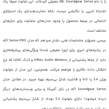
را با نام JBL Soundgear Sense معرفی کرده‌اند. این تفاوت صرفاً یک
اشتباه تایپی یا نگارشی نیست، بلکه نشان‌دهنده‌ی یک استراتژی
احتمالی در عرضه محصول یا وجود مدل‌های متفاوت برای بازارهای
مختلف است.
بررسی عمیق‌تر مشخصات فنی نشان میدهد که مدل Sense PRO (که
در بیانیه‌های خبری برای اروپا معرفی شده) ویژگی‌های پیشرفته‌تری
دارد، از جمله پشتیبانی از HiRes Audio Wireless و کدک LDAC که نرخ
انتقال داده بالاتری را فراهم میکند. همچنین، این مدل از بلوتوث
ورژن 5.4 یا 6.0 و قابلیت شارژ بی‌سیم بهره میبرد. در مقابل، مدل
Soundgear Sense (که در بازار آمریکا و برخی وب‌سایت‌های دیگر
دیده میشود) دارای بلوتوث 5.3 بوده، از شارژ بی‌سیم پشتیبانی
نمی‌کند، و عمر باتری متفاوتی را ارائه میدهد.