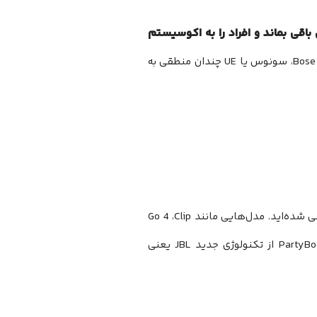
جی بی ال باقی بماند و افراد را به اکوسیستم
از برندهایی مثل Bose، سونوس یا UE چندان منطقی به
اگر اخیراً به دنبال خرید اسپیکر JBL جدید بوده‌اید، احتمالاً متوجه یک تغییر اساسی شده‌اید. مدل‌هایی مانند Go 4 ،Clip
و Flip 7 اکنون به جای PartyBoost از تکنولوژی جدید JBL یعنی