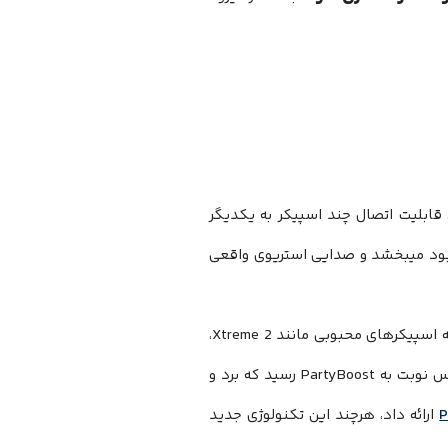
ابلیت اتصال چند اسپیکر به یکدیگر
هبود میبخشد و صدایی استریوی واقعی
هر به‌روزرسانی جدید بهبودهای کوچکی را ارائه کرده است. تکنولوژی Connect+ به اسپیکرهای محبوبی مانند Xtreme 2،
اسپیکر جی بی ال Charge 4 و Boombox اجازه داد که با هم همگام شوند. سپس نوبت به PartyBoost رسید که برد و
ارائه داد، هرچند این تکنولوژی جدید