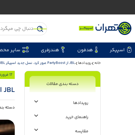
اسپیکر
هدفون
هندزفری
سایر محص
خانه
رویدادها
JBL از PartyBoost عبور کرد، نسل جدید اسپیکر JBL با Auracast
17 فروردین 1404
دسته بندی مقالات
JBL از PartyBoost عبور کرد، نسل جدید اسپیکر JBL با Auracast
رویدادها
دسته بند
راهنمای خرید
مقایسه