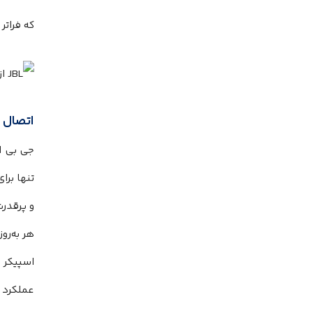
که فراتر
اتصال اسپیکر JBL
جی بی ا
تنها برا
و پرقدرت
عملکرد به