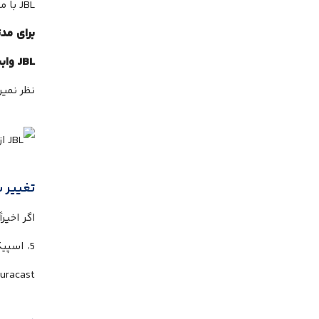
JBL با مدل‌های Connect+ سازگاری نداشت.
JBL وابسته کند.
نظر نمیر
تغییر به Auracast در مدل‌های جدید 
5، اسپیکر جی بی ال اکستریم 4،
Auracast استفاده میکن