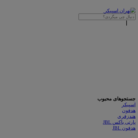
جستجوهای محبوب
اسپیکر
هدفون
هندزفری
پارتی باکس JBL
هدفون JBL