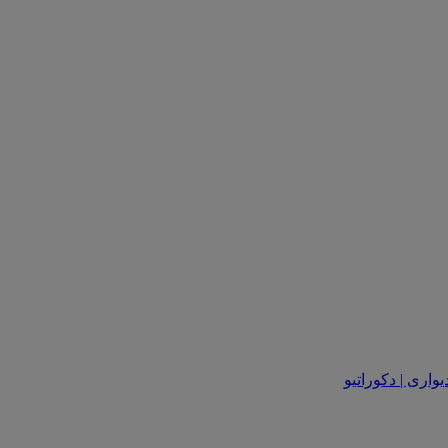
یواری | دکوراتیو