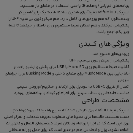
برنامه‌های خیابانی (Busking) یا حتی استفاده در فضای باز هستید،
اسپیکر
Mifa
M100 دقیقاً برای همین ساخته شده؛ یک پلیر/اسپیکر
چندمنظوره که هم ورودی‌های کامل دارد، هم
میکروفون
بی سیم UHF را
پشتیبانی میکند و هم امکان ضبط مستقیم روی حافظه را میدهد تا همه
چیز یکجا جمع باشد.
ویژگی‌های کلیدی
ورودی‌های متنوع صدا
پشتیبانی از میکروفون بی‌سیم UHF
قابلیت ضبط مستقیم روی Micro SD یا USB برای پخش و آرشیو راحت‌تر
جابه‌جایی بین Music Mode برای فضای داخلی و Busking Mode برای اجراهای
بیرونی
اتصال از طریق USB-C به موبایل برای ارتباط و استریم/ورودی سیمی
مناسب جابه‌جایی و ستاپ سریع برای اجراهای کوتاه و برنامه‌های روزمره
مشخصات طراحی
اسپیکر میفا M100 طوری طراحی شده که سریع راه بیفتد، ورودی‌ها دمِ
دست‌ هستند، حالت‌ها برای محیط‌های متفاوت تعریف شده‌اند و تمرکز اصلی
روی این است که در اجرا یا برنامه، زمانتان صرف دردسرهای اتصال و تجهیزات
اضافه نشود. وزن و ابعادش هم در حدی است که برای حمل روزانه منطقی