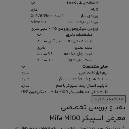
اتصالات و شبکه‌ها
AUX
دارد
ورودی ساز
1 عدد XLR/6.35mm
ورودی کارت حافظه
Micro SD
ورودی میکروفون
ورودی ۶.۳۵ میلی‌متری
مشخصات باتری
ظرفیت باتری
1500 میلی‌آمپر ساعت
منبع تغذیه
باتری
مدت زمان مکالمه
3.5 ساعت
مدت زمان شارژ
3.5 ساعت
سایر مشخصات
نرم‌افزار اختصاصی
ندارد
قابلیت شارژ دستگاه‌های دیگر
ندارد
قابلیت اتصال چند اسپیکر با هم
ندارد
اقلام داخل جعبه
اسپیکر Mifa M100 - میکروفون UHF
مشاهده بیشتر
نقد و بررسی تخصصی
معرفی اسپیکر Mifa M100
اگر دنبال یک
اسپیکر
جمع‌وجور اما مناسب برای اجراهای زنده، کارائوکه،