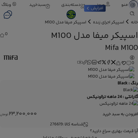
ورود
دسته‌بندی
سبدخرید
وبلاگ
منو
افزایش
خانه
اسپیکر اجرای زنده
اسپیکر میفا مدل M100
اسپیکر میفا مدل M100
0
Mifa M100
0
رنگ :
Black
گارانتی :
24 ماهه ترااونیکس
23,200,000
افزودن به سبد خرید
تومان
شناسه کالا :
276619
آیا قیمت بهتری سراغ دارید؟
مشخصات
معرفی
سوالات متداول