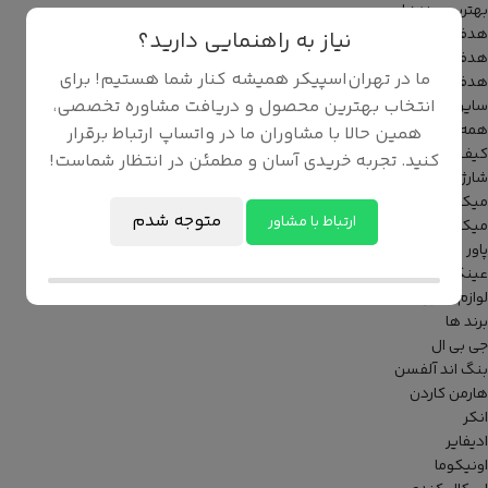
بهترین برندها
هدفون JBL
نیاز به راهنمایی دارید؟
هدفون Bose
ما در تهران‌اسپیکر همیشه کنار شما هستیم! برای
هدفون Anker
انتخاب بهترین محصول و دریافت مشاوره تخصصی،
سایر محصولات
همه موارد این دسته
همین حالا با مشاوران ما در واتساپ ارتباط برقرار
کیف و کاور
کنید. تجربه خریدی آسان و مطمئن در انتظار شماست!
شارژر
میکروفون
متوجه شدم
ارتباط با مشاور
میکسر و کارت صدا
پاور بانک
عینک هوشمند
لوازم جانبی
برند ها
جی بی ال
بنگ اند آلفسن
هارمن کاردن
انکر
ادیفایر
اونیکوما