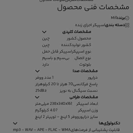
مشخصات فنی محصول
برند
Mifa
دسته بندی
اسپیکر اجرای زنده
مشخصات کلیدی
محصول کشور
چین
کشور تولیدکننده
چین
نوع اسپیکر
اسپیکر قابل حمل
نوع اتصال
بی‌سیم و باسیم
بلوتوث
دارد
مشخصات صدا
درایور
1 عدد ووفر
پاسخ فرکانسی
70 هرتز تا 20 کیلوهرتز
نسبت سیگنال به نویز
≤25dB
مشخصات طراحی
ابعاد اسپیکر
238x340x161 میلی‌متر
وزن اسپیکر
4.07 کیلوگرم
سایز درایور
ووفر 5 اینچ - توییتر 2 اینچ
تکنولوژی‌ها
قابلیت پشتیبانی از فرمت‌های
mp3 - WAV - APE - FLAC - WMA