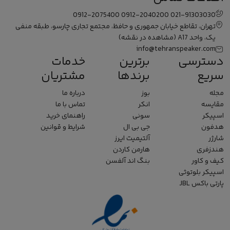
0912-2075400
0912-2040200
021-91303030
تهران، تقاطع خیابان جمهوری و حافظ، مجتمع تجاری چارسو، طبقه منفی
یک، واحد A17
(مشاهده در نقشه)
info@tehranspeaker.com
دسترسی
برترین
خدمات
سریع
برندها
مشتریان
مجله
بوز
درباره ما
مقایسه
انکر
تماس با ما
اسپیکر
سونی
راهنمای خرید
هدفون
جی بی ال
شرایط و قوانین
شارژر
آلتیمیت ایرز
هندزفری
هارمن کاردن
کیف و کاور
بنگ اند آلفسن
اسپیکر بلوتوثی
پارتی باکس JBL