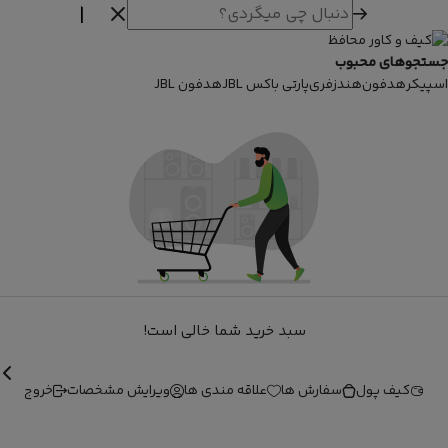
جستجوهای محبوب
اسپیکر
هدفون
هندزفری
پارتی باکس JBL
هدفون JBL
سبد خرید شما خالی است!
کیف پول
سفارش ها
علاقه مندی ها
ویرایش مشخصات
خروج