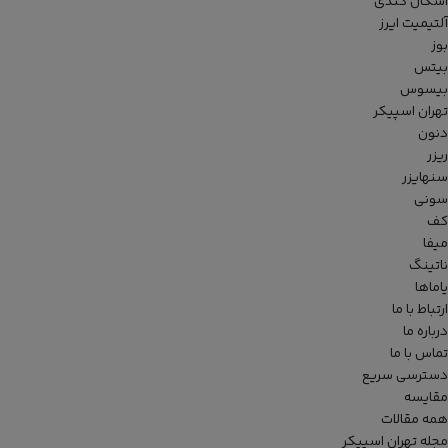
اسکال کندی
آلتیمیت ایرز
بوز
بیتس
بیسوس
تهران اسپیکر
دنون
ریزر
سنهایزر
سونی
کف
میفا
ناتینگ
یاماها
ارتباط با ما
درباره ما
تماس با ما
دسترسی سریع
مقایسه
همه مقالات
مجله تهران اسپیکر