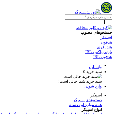
جستجوهای محبوب
اسپیکر
هدفون
هندزفری
پارتی باکس JBL
هدفون JBL
واتساپ
سبد خرید
0
سبد خرید شما خالی است!
وارد شوید!
اسپیکر
دسته‌بندی اسپیکر
همه موارد این دسته
انواع اسپیکر