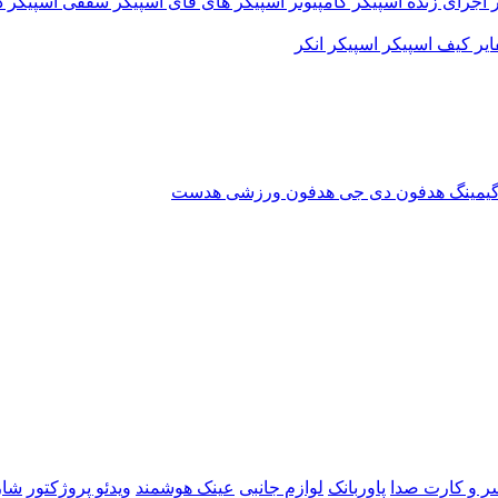
 اجرای زنده
اسپیکر کامپیوتر
اسپیکر های فای
اسپیکر سقفی
اسپیکر د
ایر
کیف اسپیکر
اسپیکر انکر
یمینگ
هدفون دی جی
هدفون ورزشی
هدست
ر و کارت صدا
پاوربانک
لوازم جانبی
عینک هوشمند
ویدئو پروژکتور
شار