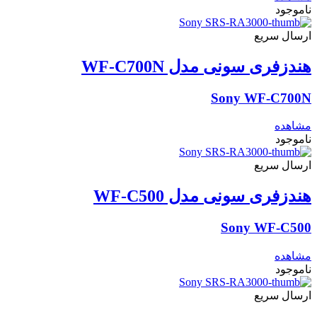
ناموجود
دکمه‌های لمسی
ارسال سریع
دارد
هندزفری سونی مدل WF-C700N
خروجی هوای بیس
Sony WF-C700N
دارد
مشاهده
ناموجود
توان خروجی
ارسال سریع
120 وات
هندزفری سونی مدل WF-C500
پخش صدای دالبی
Sony WF-C500
دارد
مشاهده
ناموجود
تکنولوژی‌ها
ارسال سریع