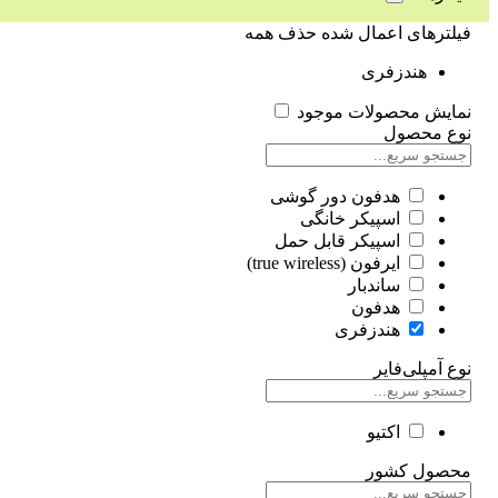
فیلترهای اعمال شده
حذف همه
هندزفری
نمایش محصولات موجود
نوع محصول
هدفون دور گوشی
اسپیکر خانگی
اسپیکر قابل حمل
ایرفون (true wireless)
ساندبار
هدفون
هندزفری
نوع آمپلی‌فایر
اکتیو
محصول کشور