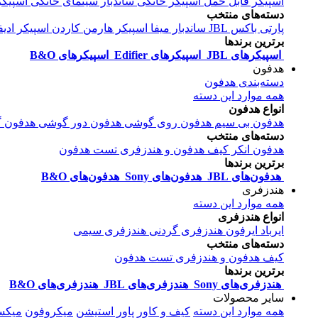
اسپیکر قابل حمل
اسپیکر خانگی
ساندبار
سینمای خانگی
اسپیکر
دسته‌های منتخب
پارتی باکس JBL
ساندبار میفا
اسپیکر هارمن کاردن
اسپیکر ادیف
برترین برندها
اسپیکرهای JBL
اسپیکرهای Edifier
اسپیکرهای B&O
هدفون
دسته‌بندی هدفون
همه موارد این دسته
انواع هدفون
هدفون بی سیم
هدفون روی گوشی
هدفون دور گوشی
هدفون گ
دسته‌های منتخب
هدفون انکر
کیف هدفون و هندزفری
تست هدفون
برترین برندها
هدفون‌های JBL
هدفون‌های Sony
هدفون‌های B&O
هندزفری
همه موارد این دسته
انواع هندزفری
ایرباد
ایرفون
هندزفری گردنی
هندزفری سیمی
دسته‌های منتخب
کیف هدفون و هندزفری
تست هدفون
برترین برندها
هندزفری‌های Sony
هندزفری‌های JBL
هندزفری‌های B&O
سایر محصولات
همه موارد این دسته
کیف و کاور
پاور استیشن
میکروفون
میکس