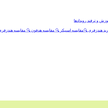
وزش و ترفند
رویدادها
رید هندزفری
🔍مقایسه اسپیکر
🔍 مقایسه هدفون
🔍 مقایسه هندزفری