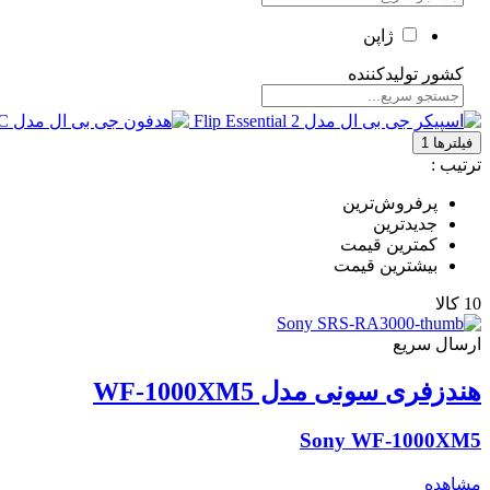
ژاپن
کشور تولیدکننده
مالزی
فیلترها
1
چین
ترتیب :
ویتنام
پرفروش‌ترین
تعداد قطعات محصول
جدیدترین
کمترین قیمت
بیشترین قیمت
1
10 کالا
ابعاد ساندبار
ارسال سریع
900x64x90 میلی‌متر
هندزفری سونی مدل WF-1000XM5
وزن ساندبار
Sony WF-1000XM5
2.4 کیلوگرم
مشاهده