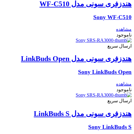
360 Reality Audio گواهی
هندزفری سونی مدل WF-C510
Ambient Room-Filling
Ambient Sound
Sony WF-C510
Google Fast Pair
Hi-Res
مشاهده
LDAC
ناموجود
Party Connect
Streo Pair
ارسال سریع
دارای پردازنده V1
دارای پردازنده V2
هندزفری سونی مدل LinkBuds Open
قابلیت سوئیچ خودکار بین دستگاه های LinkBuds
درایور X-Balanced
Sony LinkBuds Open
کالیبراسیون صدا نسبت به محیط
Dolby Digital
مشاهده
multi-room connection
ناموجود
حالت مختلف صدا
ارسال سریع
بلوتوث
هندزفری سونی مدل LinkBuds S
نسخه 6.0
دارد
Sony LinkBuds S
نسخه 4.1