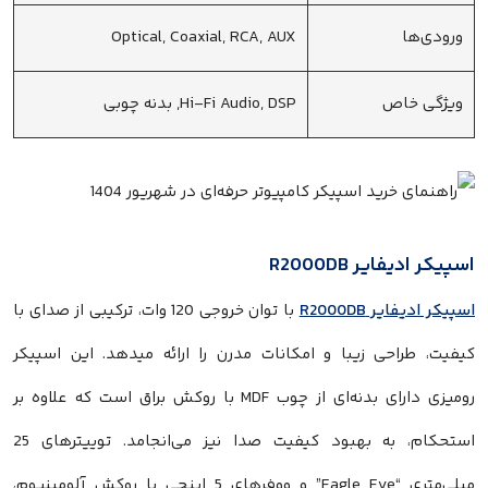
ورودی‌ها
Optical, Coaxial, RCA, AUX
ویژگی خاص
Hi-Fi Audio, DSP, بدنه چوبی
اسپیکر ادیفایر R2000DB
اسپیکر ادیفایر R2000DB
با توان خروجی 120 وات، ترکیبی از صدای با
کیفیت، طراحی زیبا و امکانات مدرن را ارائه میدهد. این اسپیکر
رومیزی دارای بدنه‌ای از چوب MDF با روکش براق است که علاوه بر
استحکام، به بهبود کیفیت صدا نیز می‌انجامد. توییترهای 25
میلی‌متری “Eagle Eye” و ووفرهای 5 اینچی با روکش آلومینیوم،