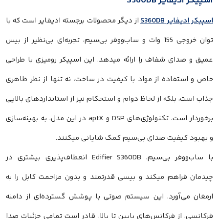
اسپیکر ادیفایر S360DB
اسپیکر ادیفایر S360DB
از دیگر محصولات برجسته ادیفایر است که با
توان خروجی 155 وات و ساب‌ووفر بی‌سیم، تجربه‌ای بی‌نظیر از بیس
عمیق و صدای شفاف را ارائه میدهد. این اسپیکر رومیزی با طراحی
خاص و استفاده از مواد با کیفیت در ساخت، نه تنها از نظر ظاهری
جذاب است، بلکه از لحاظ دوام و استحکام نیز از استانداردهای بالایی
برخوردار است. تکنولوژی‌های DSP و aptX در این مدل، به بهینه‌سازی
و بهبود کیفیت صدای بی‌سیم کمک شایانی میکنند.
با ساب‌ووفر بی‌سیم، Edifier S360DB انعطاف‌پذیری بیشتری در
چیدمان فراهم میکند و بیسی قدرتمند و بدون مزاحمت کابل را به
ارمغان می‌آورد. این سیستم صوتی با پوشش گسترده‌ای از دامنه
فرکانسی، از فرکانس‌های پایین تا بالا، قادر است تمامی جزئیات صدا