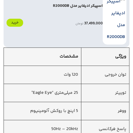
اسپیکر ادیفایر مدل R2000DB
خرید
37,499,000
تومان
ویژگی
مشخصات
توان خروجی
120 وات
توییتر
25 میلی‌متری “Eagle Eye”
ووفر
5 اینچ با روکش آلومینیوم
پاسخ فرکانسی
50Hz – 20kHz