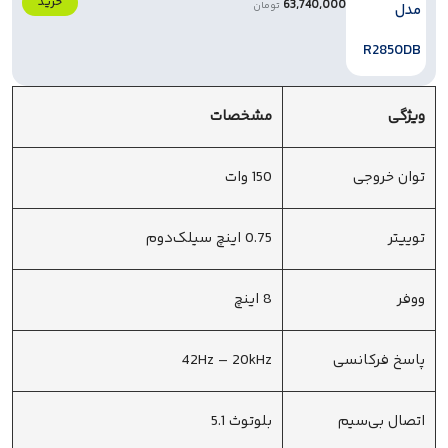
خرید
63,740,000
تومان
ویژگی
مشخصات
توان خروجی
150 وات
توییتر
0.75 اینچ سیلک‌دوم
ووفر
8 اینچ
پاسخ فرکانسی
42Hz – 20kHz
اتصال بی‌سیم
بلوتوث 5.1