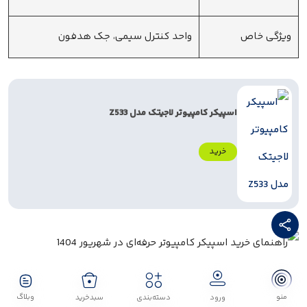
ویژگی خاص
واحد کنترل سیمی، جک هدفون
اسپیکر کامپیوتر لاجیتک مدل Z533
خرید
کلام آخر
منو
وبلاگ
ورود
دسته‌بندی
سبدخرید