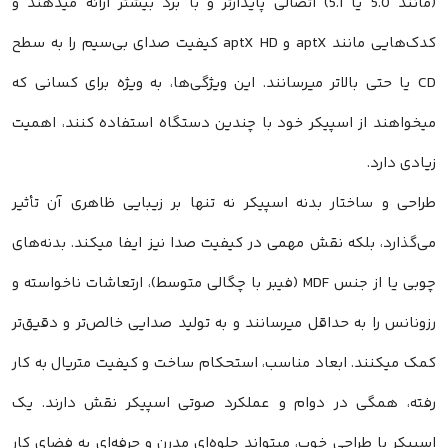
(مانند 5.0 یا 5.1) اتصالی پایدارتر و با برد بیشتر ارائه میدهند و
کدک‌هایی مانند aptX و aptX HD کیفیت صدای بی‌سیم را به سطح
CD یا حتی بالاتر میرسانند. این ویژگی‌ها، به ویژه برای کسانی که
میخواهند از اسپیکر خود با چندین دستگاه استفاده کنند، اهمیت
زیادی دارد.
طراحی و ساختار بدنه اسپیکر نه تنها بر زیبایی ظاهری آن تأثیر
می‌گذارد، بلکه نقش مهمی در کیفیت صدا نیز ایفا میکند. بدنه‌های
چوبی یا از جنس MDF (فیبر با چگالی متوسط)، ارتعاشات ناخواسته و
رزونانس را به حداقل میرسانند و به تولید صدایی خالص‌تر و دقیق‌تر
کمک میکنند. ابعاد مناسب، استحکام ساخت و کیفیت متریال به کار
رفته، همگی در دوام و عملکرد صوتی اسپیکر نقش دارند. یک
اسپیکر با طراحی خوب، میتواند جلوه‌ای مدرن و حرفه‌ای به فضای کار