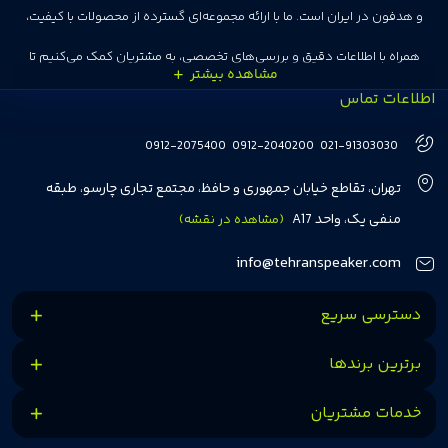
و هدفون در ایران است. ما با ارائه مجموعه‌ای گسترده از محصولات با کیفیت،
همراه با اطلاعات دقیق و بررسی‌های تخصصی، به مشتریان کمک می‌کنیم تا
اطلاعات تماس
انتخاب‌های درست و هوشمندانه‌ای داشته باشند. تهران اسپیکر با تجربه‌ای بیش از
هفت سال در این زمینه، بر ایجاد تجربه خریدی آسان، سریع و مطمئن تمرکز دارد تا
0912-2075400
0912-2040200
021-91303030
مشتریان بتوانند با خیالی آسوده از انتخاب خود لذت ببرند. ما به رضایت و اعتماد
تهران، تقاطع خیابان جمهوری و حافظ، مجتمع تجاری چارسو، طبقه
مشتریان اهمیت می‌دهیم و همواره در تلاشیم تا بهترین‌ها را برای آن‌ها فراهم
منفی یک، واحد A17
(مشاهده در نقشه)
کنیم.
info@tehranspeaker.com
دسترسی سریع
برترین برندها
خدمات مشتریان