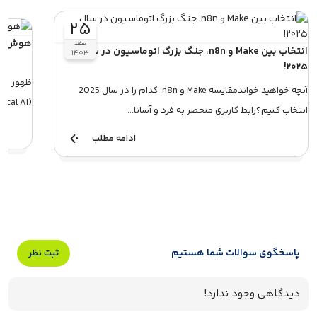
۲۵
هوش مصن
اسفند
انتخاب بین Make و n8n، جنگ بزرگ اتوماسیون در سال
۱۴۰۳
۲۰۲۵!
ظهور ربا
آنچه خواهید خواندمقایسه Make و n8n: کدام را در سال 2025
(Physical AI) اکنون، موج جدیدی از نوآوری‌ها در حال ...
انتخاب کنیم؟رابط کاربری منحصر به فرد و آسانا...
ادامه مطلب
پاسخگوی سوالات شما هستیم
ثبت نظر
دیدگاهی وجود ندارد!