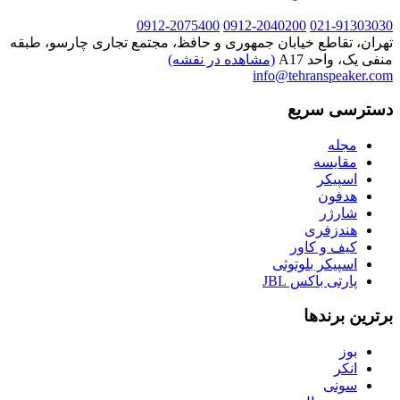
0912-2075400
0912-2040200
021-91303030
تهران، تقاطع خیابان جمهوری و حافظ، مجتمع تجاری چارسو، طبقه
منفی یک، واحد A17
(مشاهده در نقشه)
info@tehranspeaker.com
دسترسی سریع
مجله
مقایسه
اسپیکر
هدفون
شارژر
هندزفری
کیف و کاور
اسپیکر بلوتوثی
پارتی باکس JBL
برترین برندها
بوز
انکر
سونی