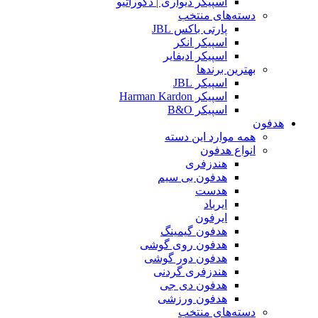
اسپیکر دیواری | دکوراتیو
دسته‌های منتخب
پارتی باکس JBL
اسپیکر انکر
اسپیکر ادیفایر
بهترین برندها
اسپیکر JBL
اسپیکر Harman Kardon
اسپیکر B&O
هدفون
همه موارد این دسته
انواع هدفون
هندزفری
هدفون بی سیم
هدست
ایرباد
ایرفون
هدفون گیمینگ
هدفون روی گوشی
هدفون دور گوشی
هندزفری گردنی
هدفون دی جی
هدفون ورزشی
دسته‌های منتخب