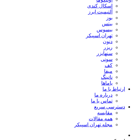
اسکال کندی
آلتیمیت ایرز
بوز
بیتس
بیسوس
تهران اسپیکر
دنون
ریزر
سنهایزر
سونی
کف
میفا
ناتینگ
یاماها
ارتباط با ما
درباره ما
تماس با ما
دسترسی سریع
مقایسه
همه مقالات
مجله تهران اسپیکر