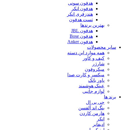
هدفون سونی
هدفون انکر
هندزفری انکر
تست هدفون
بهترین برندها
هدفون JBL
هدفون Bose
هدفون Anker
سایر محصولات
همه موارد این دسته
کیف و کاور
شارژر
میکروفون
میکسر و کارت صدا
پاور بانک
عینک هوشمند
لوازم جانبی
برند ها
جی بی ال
بنگ اند آلفسن
هارمن کاردن
انکر
ادیفایر
اونیکوما