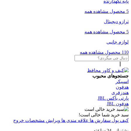
پایه نگهدارنده
5 محصول
مشاهده همه
ترازو دیجیتال
5 محصول
مشاهده همه
لوازم جانبی
110 محصول
مشاهده همه
جستجوهای محبوب
اسپیکر
هدفون
هندزفری
پارتی باکس JBL
هدفون JBL
سبد خرید شما خالی است!
کیف پول
سفارش ها
علاقه مندی ها
ویرایش مشخصات
خروج
پشتیبانی 24 ساعته