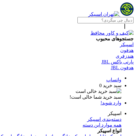
جستجوهای محبوب
اسپیکر
هدفون
هندزفری
پارتی باکس JBL
هدفون JBL
واتساپ
سبد خرید
0
سبد خرید شما خالی است!
وارد شوید!
اسپیکر
دسته‌بندی اسپیکر
همه موارد این دسته
انواع اسپیکر