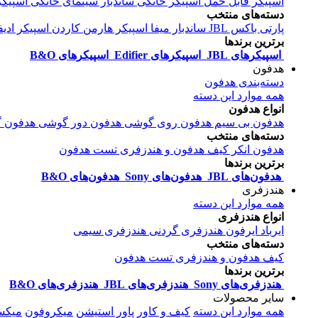
اسپیکر قابل حمل
اسپیکر خانگی
ساندبار
سینمای خانگی
اسپیکر
دسته‌های منتخب
پارتی باکس JBL
ساندبار میفا
اسپیکر هارمن کاردن
اسپیکر ادیف
برترین برندها
اسپیکرهای JBL
اسپیکرهای Edifier
اسپیکرهای B&O
هدفون
دسته‌بندی هدفون
همه موارد این دسته
انواع هدفون
هدفون بی سیم
هدفون روی گوشی
هدفون دور گوشی
هدفون گ
دسته‌های منتخب
هدفون انکر
کیف هدفون و هندزفری
تست هدفون
برترین برندها
هدفون‌های JBL
هدفون‌های Sony
هدفون‌های B&O
هندزفری
همه موارد این دسته
انواع هندزفری
ایرباد
ایرفون
هندزفری گردنی
هندزفری سیمی
دسته‌های منتخب
کیف هدفون و هندزفری
تست هدفون
برترین برندها
هندزفری‌های Sony
هندزفری‌های JBL
هندزفری‌های B&O
سایر محصولات
همه موارد این دسته
کیف و کاور
پاور استیشن
میکروفون
میکس