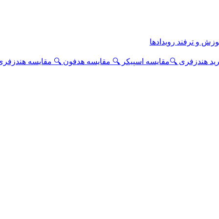
وزش و ترفند
رویدادها
رید هندزفری
🔍مقایسه اسپیکر
🔍 مقایسه هدفون
🔍 مقایسه هندزفری