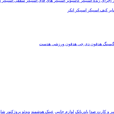
 اجرای زنده
اسپیکر کامپیوتر
اسپیکر های فای
اسپیکر سقفی
اسپیکر د
ایر
کیف اسپیکر
اسپیکر انکر
یمینگ
هدفون دی جی
هدفون ورزشی
هدست
ر و کارت صدا
پاوربانک
لوازم جانبی
عینک هوشمند
ویدئو پروژکتور
شار