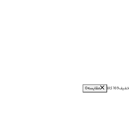
خفیف
169 کالا
مقایسه
0