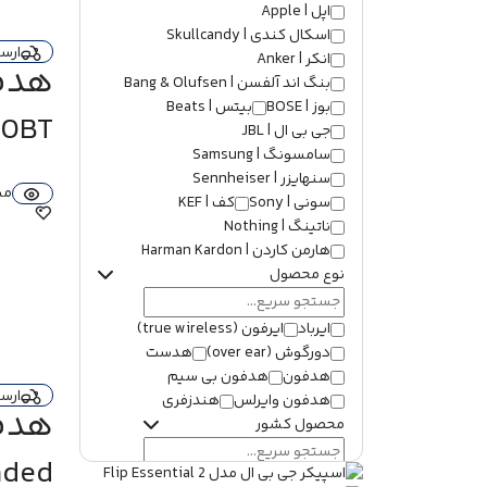
اپل | Apple
اسکال کندی | Skullcandy
ارس
انکر | Anker
هدفون
بنگ اند آلفسن | Bang & Olufsen
بوز | BOSE
بیتس | Beats
20BT
جی بی ال | JBL
سامسونگ | Samsung
سنهایزر | Sennheiser
مش
سونی | Sony
کف | KEF
ناتینگ | Nothing
هارمن کاردن | Harman Kardon
نوع محصول
ایرباد
ایرفون (true wireless)
دورگوش (over ear)
هدست
هدفون
هدفون بی سیم
ارس
هدفون وایرلس
هندزفری
هدفون انکر
محصول کشور
aded
آمریکا
دانمارک
چین