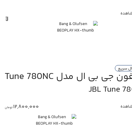
اهده
ال سریع
 جی بی ال مدل Tune 780NC
JBL Tune 7
12,800,000
اهده
تومان