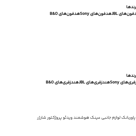
رندها
ون‌های JBL
هدفون‌های Sony
هدفون‌های B&O
رندها
ی‌های Sony
هندزفری‌های JBL
هندزفری‌های B&O
پاوربانک
لوازم جانبی
عینک هوشمند
ویدئو پروژکتور
شارژر