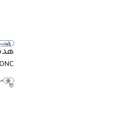
تا 57 ساعت
مدت زمان شارژ
1 تا 2 ساعت
2 ساعت
3 ساعت
قابلیت مکالمه
ارس
دارد
دارای 4 عدد میکروفون داخلی
هدفون
دارای 6 عدد میکروفون داخلی
دارد
درگاه شارژ
70NC
USB-C
قابلیت حذف نویز
مش
حذف نویز تطبیقی (Adaptive Noise
Cancelling)
دارد
قابلیت Hybrid Active Noise
Cancelling
نوع هدفون