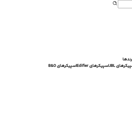
هدفون
رندها
یکرهای JBL
اسپیکرهای Edifier
اسپیکرهای B&O