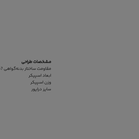
مشخصات طراحی
مقاومت ساختار بدنه
گواهی IP67 ( مقاوم در برابر گرد و غبار و غوطه‌ور شدن در آب از عمق 15 سانتی‌متر تا 1 متر تا 30 دقیقه )
ابعاد اسپیکر
وزن اسپیکر
سایز درایور