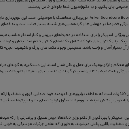
سخت و مقاوم ساخته شده است. ابعاد مناسب و وزن سبک این محصول باعث شده ت
ر محیطی جای بگیرد و به دکوراسیون شما جلوه‌ای خاص ببخشد.
Anker Soundcore Boom 2 Plus، نورپردازی هماهنگ با موسیقی است. این ن
ویژگی خصوصاً در مهمانی‌ها و گردهمایی‌های شبانه بسیار جذاب است و به فضای
دارای استاندارد مقاومت در برابر آب IPX7 است. این ویژگی، اسپیکر را برای استفاده در محیط‌های بیرونی و کنار اس
اسپیکر، پنل کنترلی قرار دارد که شامل دکمه‌های کنترل حجم صدا، پخش و توقف 
ز آن بسیار آسان و راحت باشد. همچنین وجود دکمه‌های بزرگ و باکیفیت، تجربه کار
Soundcore Boom 2 P دارای دستگیره‌ای محکم و ارگونومیک برای حمل و نقل آسان است. این دستگیره به 
ویژگی باعث میشود تا این اسپیکر گزینه‌ای مناسب برای سفرها و تفریحات بیرون
اسپیکر انکر Soundcore Boom 2 Plus دارای توان خروجی کلی 140 وات است که به لطف درایورهای قدرتمند خود، صدایی
را به خوبی پوشش میدهند. ووفرها مسئول تولید صدای بم و توییترها مسئول تو
کیفیت صدای اسپیکر انکر یکی از نقاط قوت اصلی آن است. این اسپیکر با بهره‌گیری از ت
وح و شفافیت بالایی پخش میشوند، به طوری که تمامی جزئیات موسیقی به خوبی 