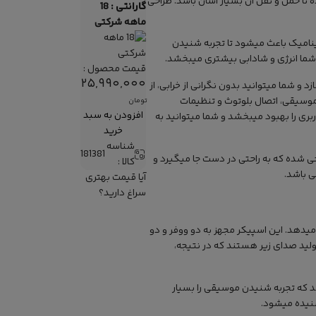
ا حمل و نقل آن بسیار آسان باشد. طراحی
گارانتی :
18
ماهه شرکتی
ورپردازی داینامیک باعث میشود تا تجربه شنیدن
 شما انرژی و شادابی بیشتری میبخشد.
قیمت محصول :
25,990,000
تخر مناسب میسازد و شما میتوانید بدون نگرانی از خرابی، از
موسیقی، اتصال بلوتوث و تنظیمات
تومان
افزودن به سبد
بری را بهبود میبخشد و شما میتوانید به
خرید
شناسه
181381
گونه‌ای طراحی شده که به راحتی در دست جا میگیرد و
کالا :
ی باشد.
آیا قیمت بهتری
سراغ دارید؟
 قوی و شفاف را ارائه میدهد. این اسپیکر مجهز به دو ووفر و دو
لید صدای زیر هستند که در نتیجه،
کنولوژی BassUp، بیس عمیق و پرقدرتی را ارائه میدهد که تجربه شنیدن موسیقی را بسیار
شنیده میشود.