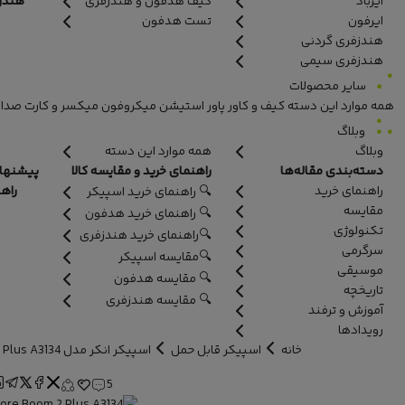
ایرباد
کیف هدفون و هندزفری
هندزفر
ایرفون
تست هدفون
هندزفری گردنی
هندزفری سیمی
سایر محصولات
همه موارد این دسته
کیف و کاور
پاور استیشن
میکروفون
میکسر و کارت صدا
وبلاگ
وبلاگ
همه موارد این دسته
دسته‌بندی مقاله‌ها
راهنمای خرید و مقایسه کالا
پیشنهاد
راهنمای خرید
راه
🔍 راهنمای خرید اسپیکر
مقایسه
🔍 راهنمای خرید هدفون
تکنولوژی
🔍راهنمای خرید هندزفری
سرگرمی
🔍مقایسه اسپیکر
موسیقی
🔍 مقایسه هدفون
تاریخچه
🔍 مقایسه هندزفری
آموزش و ترفند
رویدادها
خانه
اسپیکر قابل حمل
اسپیکر انکر مدل Soundcore Boom 2 Plus A3134
5