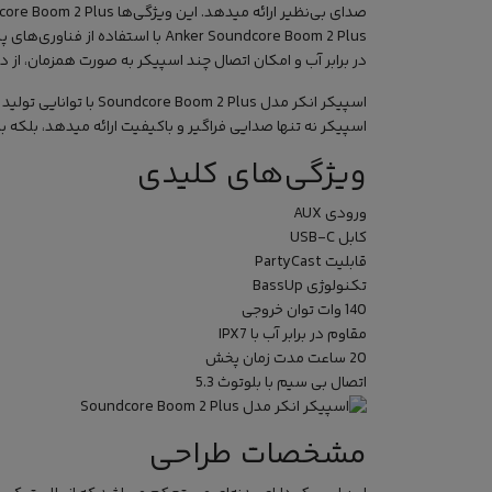
صدای بی‌نظیر ارائه میدهد. این ویژگی‌ها Soundcore Boom 2 Plus را به یک انتخاب ایده‌آل برای هر نوع مهمانی یا گردهمایی تبدیل کرده است. همچنین،
Anker Soundcore Boom 2 Plus با
در برابر آب و امکان اتصال چند اسپیکر به صورت همزمان، از
اسپیکر انکر مدل Plus
اسپیکر نه تنها صدایی فراگیر و باکیفیت ارائه میدهد، بلکه 
ویژگی‌های کلیدی
ورودی AUX
کابل USB-C
قابلیت PartyCast
تکنولوژی BassUp
140 وات توان خروجی
مقاوم در برابر آب با IPX7
20 ساعت مدت زمان پخش
اتصال بی سیم با بلوتوث 5.3
مشخصات طراحی