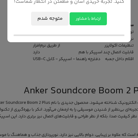
کنید. تجربه خریدی آسان و مطمئن در انتظار شماست!
ظرفیت باتری
13,400 میلی‌آمپر
مدت زمان پخش
20 ساعت
متوجه شدم
مدت زمان شارژ
3 ساعت
ارتباط با مشاور
سایر مشخصات
توان خروجی
140 وات - هر ووفر 50 وات - هر توییتر 20 وات
نرم‌افزار اختصاصی
Soundcore
تنظیمات اکولایزر
از طریق نرم‌افزار
قابلیت اتصال چند اسپیکر با هم
دارد
اقلام داخل جعبه
دفترچه راهنما - اسپیکر - کابل USB-C
به‌ای بی‌نظیر از شنیدن موسیقی را به ارمغان می‌آورد. انکر با بهره‌گیری از تکن
 داده که نه تنها از نظر کیفیت صدا، بلکه از نظر طراحی و قابلیت‌های اتصال نیز برتری دارد. ا
ست که علاوه بر زیبایی، دوام بالایی نیز دارد. نورپردازی جذاب و هماهنگ با موسی