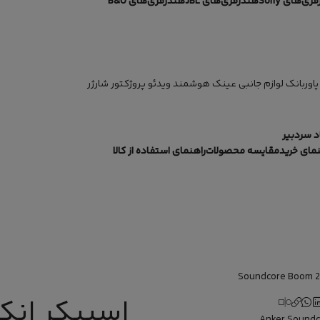
ی‌های Sony
هندزفری‌های JBL
هندزفری‌های B&O
پاوربانک
لوازم جانبی
عینک هوشمند
ویدئو پروژکتور
شارژر
 سردبیر
نمای خرید
مقایسه محصولات
راهنمای استفاده از کالا
اسپیکر انک