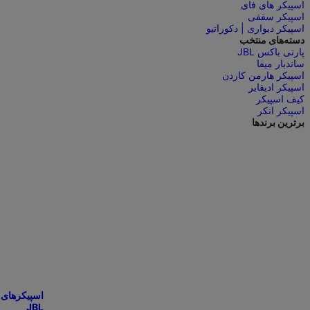
اسپیکر های فای
اسپیکر سقفی
اسپیکر دیواری | دکوراتیو
دسته‌های منتخب
پارتی باکس JBL
ساندبار میفا
اسپیکر هارمن کاردن
اسپیکر ادیفایر
کیف اسپیکر
اسپیکر انکر
برترین برندها
اسپیکرهای
JBL