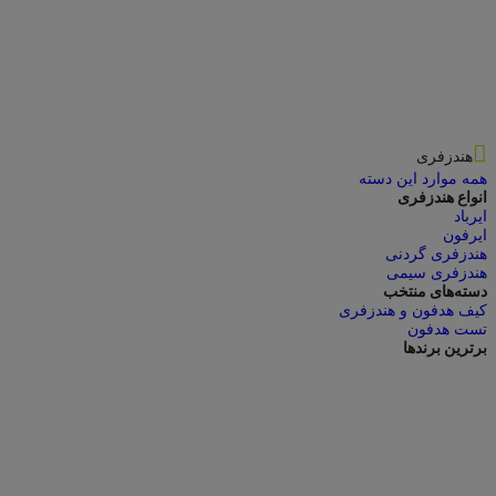
هندزفری
همه موارد این دسته
انواع هندزفری
ایرباد
ایرفون
هندزفری گردنی
هندزفری سیمی
دسته‌های منتخب
کیف هدفون و هندزفری
تست هدفون
برترین برندها