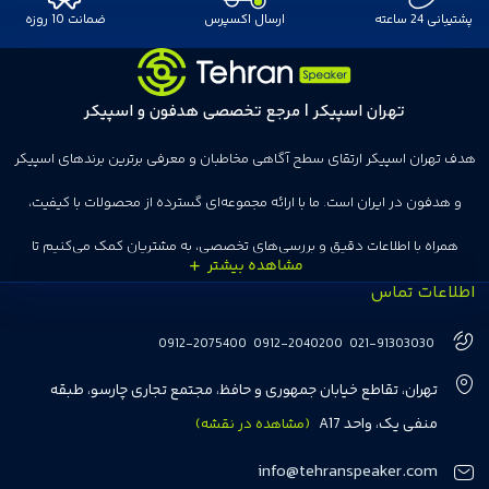
پشتیبانی 24 ساعته
ارسال اکسپرس
ضمانت 10 روزه
تهران اسپیکر | مرجع تخصصی هدفون و اسپیکر
هدف تهران اسپیکر ارتقای سطح آگاهی مخاطبان و معرفی برترین برندهای اسپیکر
و هدفون در ایران است. ما با ارائه مجموعه‌ای گسترده از محصولات با کیفیت،
همراه با اطلاعات دقیق و بررسی‌های تخصصی، به مشتریان کمک می‌کنیم تا
اطلاعات تماس
انتخاب‌های درست و هوشمندانه‌ای داشته باشند. تهران اسپیکر با تجربه‌ای بیش از
هفت سال در این زمینه، بر ایجاد تجربه خریدی آسان، سریع و مطمئن تمرکز دارد تا
0912-2075400
0912-2040200
021-91303030
مشتریان بتوانند با خیالی آسوده از انتخاب خود لذت ببرند. ما به رضایت و اعتماد
تهران، تقاطع خیابان جمهوری و حافظ، مجتمع تجاری چارسو، طبقه
مشتریان اهمیت می‌دهیم و همواره در تلاشیم تا بهترین‌ها را برای آن‌ها فراهم
منفی یک، واحد A17
(مشاهده در نقشه)
کنیم.
info@tehranspeaker.com