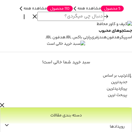
مشاهده همه
مشاهده همه
5 محصول
110 محصول
جستجوهای محبوب
اسپیکر
هدفون
هندزفری
پارتی باکس JBL
هدفون JBL
سبد خرید شما خالی است!
ترتیب بر اساس
جدیدترین
پربازدیدترین
پربحث ترین
دسته بندی مقالات
رویدادها