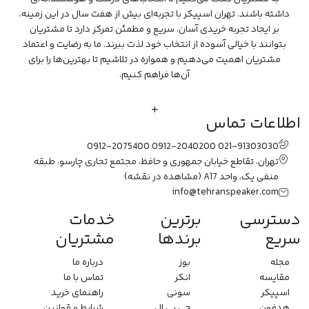
داشته باشند. تهران اسپیکر با تجربه‌ای بیش از هفت سال در این زمینه،
بر ایجاد تجربه خریدی آسان، سریع و مطمئن تمرکز دارد تا مشتریان
بتوانند با خیالی آسوده از انتخاب خود لذت ببرند. ما به رضایت و اعتماد
مشتریان اهمیت می‌دهیم و همواره در تلاشیم تا بهترین‌ها را برای
آن‌ها فراهم کنیم.
اطلاعات تماس
0912-2075400
0912-2040200
021-91303030
تهران، تقاطع خیابان جمهوری و حافظ، مجتمع تجاری چارسو، طبقه
منفی یک، واحد A17
(مشاهده در نقشه)
info@tehranspeaker.com
دسترسی
برترین
خدمات
سریع
برندها
مشتریان
مجله
بوز
درباره ما
مقایسه
انکر
تماس با ما
اسپیکر
سونی
راهنمای خرید
هدفون
جی بی ال
شرایط و قوانین