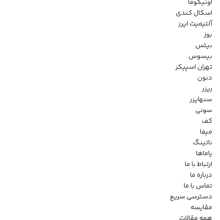
اونیکوما
اسکال کندی
آلتیمیت ایرز
بوز
بیتس
بیسوس
تهران اسپیکر
دنون
ریزر
سنهایزر
سونی
کف
میفا
ناتینگ
یاماها
ارتباط با ما
درباره ما
تماس با ما
دسترسی سریع
مقایسه
همه مقالات