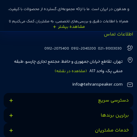
و هدفون در ایران است. ما با ارائه مجموعه‌ای گسترده از محصولات با کیفیت،
همراه با اطلاعات دقیق و بررسی‌های تخصصی، به مشتریان کمک می‌کنیم تا
اطلاعات تماس
انتخاب‌های درست و هوشمندانه‌ای داشته باشند. تهران اسپیکر با تجربه‌ای بیش از
هفت سال در این زمینه، بر ایجاد تجربه خریدی آسان، سریع و مطمئن تمرکز دارد تا
0912-2075400
0912-2040200
021-91303030
مشتریان بتوانند با خیالی آسوده از انتخاب خود لذت ببرند. ما به رضایت و اعتماد
تهران، تقاطع خیابان جمهوری و حافظ، مجتمع تجاری چارسو، طبقه
مشتریان اهمیت می‌دهیم و همواره در تلاشیم تا بهترین‌ها را برای آن‌ها فراهم
منفی یک، واحد A17
(مشاهده در نقشه)
کنیم.
info@tehranspeaker.com
دسترسی سریع
برترین برندها
خدمات مشتریان