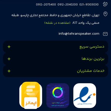
هفت سال در این زمینه، بر ایجاد تجربه خریدی آسان، سریع و مطمئن تمرکز دارد تا
0912-2075400
0912-2040200
021-91303030
مشتریان بتوانند با خیالی آسوده از انتخاب خود لذت ببرند. ما به رضایت و اعتماد
تهران، تقاطع خیابان جمهوری و حافظ، مجتمع تجاری چارسو، طبقه
مشتریان اهمیت می‌دهیم و همواره در تلاشیم تا بهترین‌ها را برای آن‌ها فراهم
منفی یک، واحد A17
(مشاهده در نقشه)
کنیم.
info@tehranspeaker.com
دسترسی سریع
برترین برندها
خدمات مشتریان