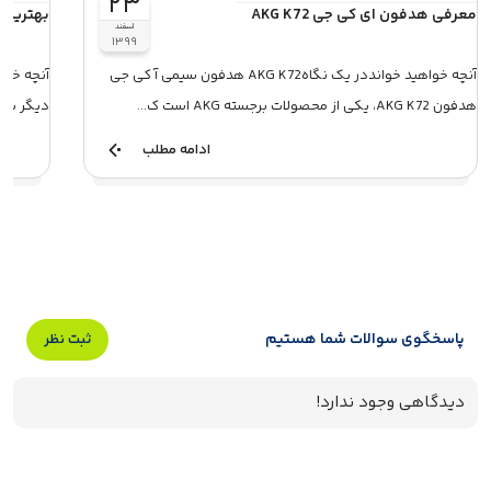
۲۳
معرفی هدفون ای کی جی AKG K72
بهترین ه
اسفند
۱۳۹۹
آنچه خواهید خوانددر یک نگاهAKG K72 هدفون سیمی آ کی جی
هدفون AKG K72، یکی از محصولات برجسته AKG است ک...
دیگر برندهااپل 2021 در عین
ادامه مطلب
پاسخگوی سوالات شما هستیم
ثبت نظر
دیدگاهی وجود ندارد!