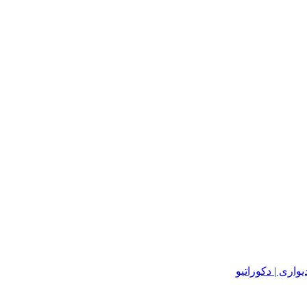
یواری | دکوراتیو