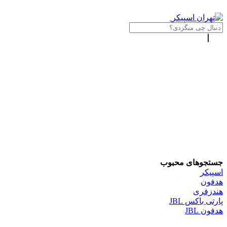
جستجوهای محبوب
اسپیکر
هدفون
هندزفری
پارتی باکس JBL
هدفون JBL