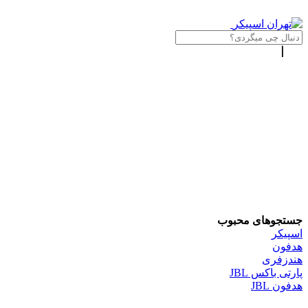
جستجوهای محبوب
اسپیکر
هدفون
هندزفری
پارتی باکس JBL
هدفون JBL