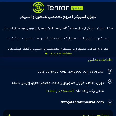
تهران اسپیکر | مرجع تخصصی هدفون و اسپیکر
هدف تهران اسپیکر ارتقای سطح آگاهی مخاطبان و معرفی برترین برندهای اسپیکر
و هدفون در ایران است. ما با ارائه مجموعه‌ای گسترده از محصولات با کیفیت،
همراه با اطلاعات دقیق و بررسی‌های تخصصی، به مشتریان کمک می‌کنیم تا
اطلاعات تماس
انتخاب‌های درست و هوشمندانه‌ای داشته باشند. تهران اسپیکر با تجربه‌ای بیش از
هفت سال در این زمینه، بر ایجاد تجربه خریدی آسان، سریع و مطمئن تمرکز دارد تا
0912-2075400
0912-2040200
021-91303030
مشتریان بتوانند با خیالی آسوده از انتخاب خود لذت ببرند. ما به رضایت و اعتماد
تهران، تقاطع خیابان جمهوری و حافظ، مجتمع تجاری چارسو، طبقه
مشتریان اهمیت می‌دهیم و همواره در تلاشیم تا بهترین‌ها را برای آن‌ها فراهم
منفی یک، واحد A17
(مشاهده در نقشه)
کنیم.
info@tehranspeaker.com
دسترسی سریع