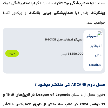
(با صداپیشگی برت تاکر)،
(با صداپیشگی میک
سینجد
هایمردینگر
وینگرت)،
(با صداپیشگی جی‌بی بلانک)،
واندر
و ویکتور آشنا
خواهید شد.
اسپیکر ادیفایر مدل M601DB
خرید
34,550,000
تومان
فصل دوم ARCANE کی منتشر میشود ؟
League of Legends
در تاریخ‌های 9، 16 و
آخرین فصل از داستان
23 نوامبر 2024 در قالب سه بخش از طریق نتفلیکس منتشر