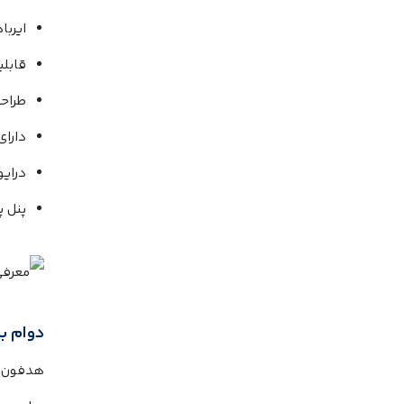
ایربا
قابلیت اتصال 
طراحی
دارای 
درایورهای پویا 6 م
پنل 
دوام با