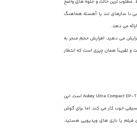
، ​​مطلوب ترین حالت و جلوه های واضح
خوبی با سازهای تند یا آهسته هماهنگ
ائه می ‌دهد.
فزایش می دهید. افزایش حجم منجر به
 و تقریباً همان چیزی است که انتظار
یکی از مواردی که قابل ذکر است تأخیر بسیار کم در این هدفون بی سیم Aukey Ultra Compact EP-T25 TWS است. این
وسیقی خوب کار می کند، اما برای گوش
 فیلم یا بازی ‌های ویدیویی هستید،