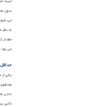
است، اما
بدون هی
می شوند.
به نظر 
مقدار ک
می رود.
حداقل 
هدفون بر
دادن به
تأخیر بس