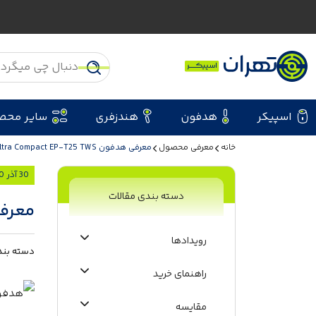
اسپیکر
هدفون
هندزفری
سایر محص
خانه
معرفی محصول
معرفی هدفون Aukey Ultra Compact EP-T25 TWS
30 آذر 1400
دسته بندی مقالات
معرفی هدفون WS
رویدادها
دسته بند
راهنمای خرید
مقایسه