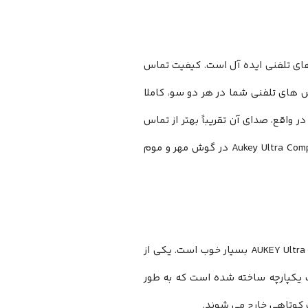
های تلفنی ایده آل است. کیفیت تماس
اس های تلفنی شما در هر دو سو، کاملا
اقع، صدای آن تقریباً بهتر از تماس
تلفنی استاندارد است. شاید به این دلیل که هدفون بی سیم Aukey Ultra Compact EP-T25 TWS در گوش‌ مهر و موم
دیدن طیف گسترده ای از فناوری های جدیدتر همراه با AUKEY Ultra COMPACT EP-T25 TWS بسیار خوب است. یکی از
یکپارچه ساخته شده است که به طور
کوتاهی خارج می شوند.