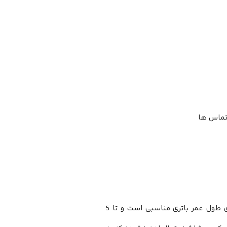
تماس ها
هدفون بی سیم Aukey Ultra Compact EP-T25 TWS فوق العاده Aukey دارای طول عمر باتری مناسبی است و تا 5