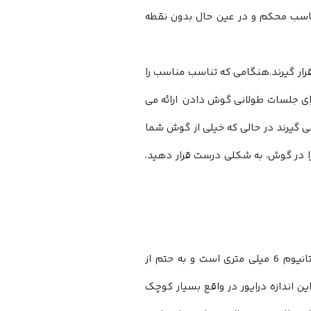
ناسب محکم و در عین حال بدون نقطه
رار گیرند.هنگامی که تناسب مناسب را
 برای جلسات طولانی گوش دادن ارائه می
ی گیرند در حالی که خیلی از گوش شما
را در گوش، به شکلی درست قرار دهید،
هدفون بی سیم AUKEY Ultra COMPACT EP-T25 TWS مجهز به درایورهای تیتانیوم 6 میلی متری است و به حتم از
ین اندازه درایور در واقع بسیار کوچک