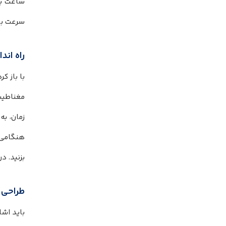
سرعت با USB-C شارژ می شود، بهره مند 
راه اند
با باز ک
مغناطیسی
زمان، ب
بزنید. د
طراحی 