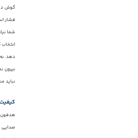
گوش داخ
فشار اس
شما نیاز
انتخاب ک
دهد. به 
بیرون نم
نباید م
کیفیت 
صدایی که