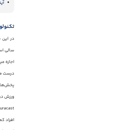
آینده Auracast و
تکنولوژی Auracast، پتانسیل‌ها و چالش
در این م
سالی اس
اجازه می
درست مان
پخش‌ها م
ورزش در
افراد کم