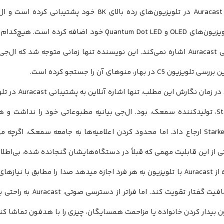
2023 از Auracast در تلویزیون‌های رده بالای 8K خود
2025 تلویزیون‌های OLED و Quantum Dot LED خود اضا
پشتیبانی Auracast اشاره نمی‌کند. این نویسنده تنها زمانی متوجه شد ک
زیون C5 در بهار، منوهای آن را جستجو کرده است.
در واقع، در زما
از Starkey، تولیدکننده سمعک، بود. ال‌جی بیانیه مطبوعاتی خود را نداشت 
بیانیه Starkey ارجاع داد. اما محدود کردن اعلامیه‌ها به جامعه سمعک، 
 از این قابلیت مهمی که قبلاً در دستگاه‌هایشان گنجانده شده، بی‌اطل
استفاده از Auracast با تلویزیون به هر فرد اجازه میدهد صدا را مطابق ب
برای شفافیت گفتار تقویت 
بیدار کردن خانواده یا مزاحمت همسایگان، چیزی را با هدفون تماشا کند