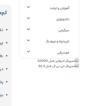
آموزش و ترفند
آنچه
تکنولوژی
تکنولوژی cast
سرگرمی
تاریخچه و فرهنگ
چرخ
موسیقی
JBL، پیشگام و روبه‌
اطلاعات عمومی
دیدگاه h SIG
پتانسیل st
نیا