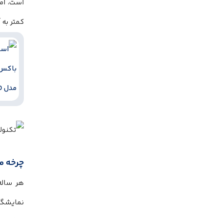
است، اما
کمتر به 
چرخه معر