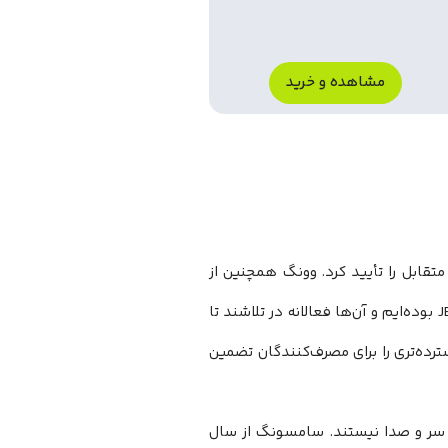
مشاهده و خرید
د پنگ به قابلیت همکاری متقابل را تأیید کرد. وونگ همچنین از
مهمانی JBL آگاه بود. او گفت: «ما در ارتباط با JBL بوده‌ایم و آن‌ها فعالانه در تلاشند تا
ازگاری و شفافیت گسترده‌تری را برای مصرف‌کنندگان تضمین
شتیبانی میکنند، به اندازه JBL در مورد آن پر سر و صدا نیستند. سامسونگ از سال