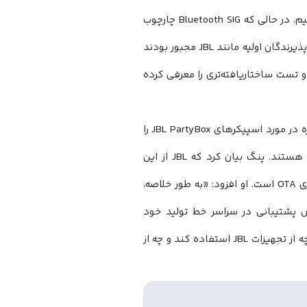
متعهد شدیم از آن در پلتفرم‌های مختلف در طول فاز توسعه اولیه پشتیبانی کنیم. در حالی که Bluetooth SIG چارچوب
پایه‌ای را ارائه داد، اما تمام ظرافت‌های لازم برای پیاده‌سازی قوی را پوشش نداد. پذیرندگان اولیه مانند JBL مجبور بودند
 آن زمان پروتکل‌های انطباق و تست ساختاریافته‌تری را معرفی کرده
این موضوع ممکن است دلایل مشکلات گزارش شده توسط کاربران در ردیت، به‌ویژه در مورد اسپیکرهای JBL PartyBox را
توضیح دهد که تنها قادر به دریافت پخش‌های Auracast از دستگاه‌های JBL هستند. پنگ بیان کرد که JBL از این
موضوع آگاه است و در حال تلاش برای رفع آن از طریق به‌روزرسانی‌های میان‌افزاری OTA است. او افزود: «به طور خلاصه،
ه گسترش پشتیبانی در سراسر خط تولید خود
هستیم تا اطمینان حاصل کنیم که کاربران میتوانند از اتصال یکپارچه لذت ببرند، چه از تجهیزات JBL استفاده کند و چه از