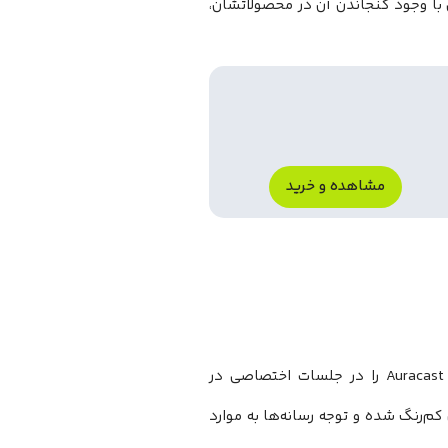
 با وجود گنجاندن آن در محصولاتشان،
مشاهده و خرید
هر ساله از سال 2023، گروه علاقهٔ ویژهٔ بلوتوث (Bluetooth SIG) قابلیت‌های Auracast را در جلسات اختصاصی در
اوری کم‌رنگ شده و توجه رسانه‌ها به موارد