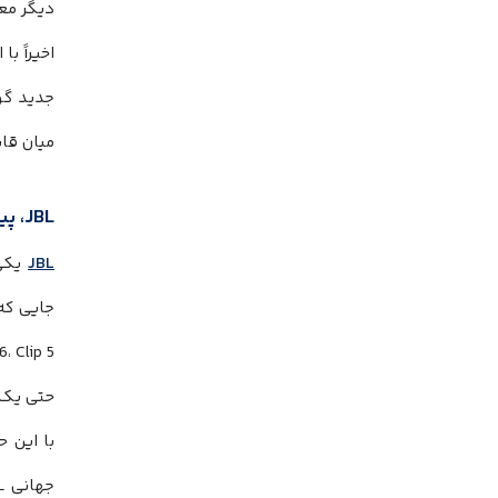
دیگر مع
اخیراً با اضا
جدید گو
میان قا
JBL، پیشگام و روبه‌رو با چالش‌ها
JBL
حتی یک فرستنده صوتی racast