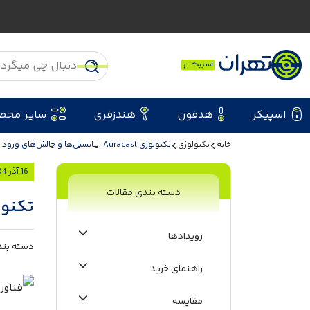
اسپیکر
هدفون
هندزفری
سایر محص
خانه
تکنولوژی
تکنولوژی Auracast، پتانسیل‌ها و چالش‌های ورود به بازار
16 آذر 1404
دسته بندی مقالات
تکنولوژی Auracast، پتانسیل‌
رویدادها
دسته بند
راهنمای خرید
مقایسه