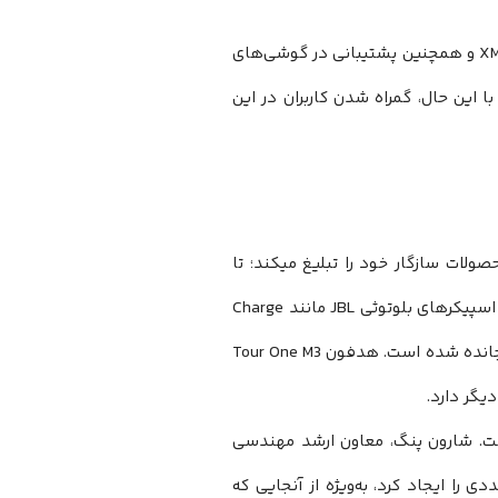
به هدفون‌های XM5 و XM6 و همچنین پشتیبانی در گوشی‌های
با این حال، گمراه شدن کاربران در این
معدود شرکت‌هایی است که به‌طور مداوم قابلیت‌های Auracast محصولات سازگار خود را تبلیغ میکند؛ تا
جایی که برخی تصور میکنند Auracast فناوری انحصاری JBL است. این فناوری در اسپیکرهای بلوتوثی JBL مانند Charge
6، Clip 5 و PartyBox Stage 320 و همچنین هدفون‌هایی مانند Tour One M3 گنجانده شده است. هدفون Tour One M3
ه شده است. شارون پنگ، معاون ارشد مهندسی
ی فناورانه متعددی را ایجاد کرد، به‌ویژه از آنجایی که