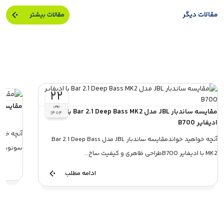
مقالات دیگر
مقالات بیشتر
۲۲
مقایسه سا
بهمن
مقایسه ساندبار JBL مدل Bar 2.1 Deep Bass MK2 با
۱۴۰۴
ادیفایر B700
آنچه خوا
آنچه خواهید خواندمقایسه ساندبار JBL مدل Bar 2.1 Deep Bass
سونوس Beam Gen 2طراحیویژگی‌هاصداکلام آخربررسی 
MK2 با ادیفایر B700طراحی ظاهری و کیفیت ساخ...
ادامه مطلب