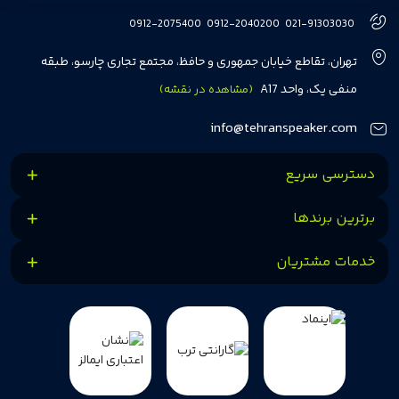
هفت سال در این زمینه، بر ایجاد تجربه خریدی آسان، سریع و مطمئن تمرکز دارد تا
0912-2075400
0912-2040200
021-91303030
مشتریان بتوانند با خیالی آسوده از انتخاب خود لذت ببرند. ما به رضایت و اعتماد
تهران، تقاطع خیابان جمهوری و حافظ، مجتمع تجاری چارسو، طبقه
مشتریان اهمیت می‌دهیم و همواره در تلاشیم تا بهترین‌ها را برای آن‌ها فراهم
منفی یک، واحد A17
(مشاهده در نقشه)
کنیم.
info@tehranspeaker.com
دسترسی سریع
برترین برندها
خدمات مشتریان