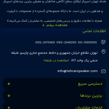
هدف تهران اسپیکر ارتقای سطح آگاهی مخاطبان و معرفی برترین برندهای اسپیکر
و هدفون در ایران است. ما با ارائه مجموعه‌ای گسترده از محصولات با کیفیت،
همراه با اطلاعات دقیق و بررسی‌های تخصصی، به مشتریان کمک می‌کنیم تا
اطلاعات تماس
انتخاب‌های درست و هوشمندانه‌ای داشته باشند. تهران اسپیکر با تجربه‌ای بیش از
هفت سال در این زمینه، بر ایجاد تجربه خریدی آسان، سریع و مطمئن تمرکز دارد تا
0912-2075400
0912-2040200
021-91303030
مشتریان بتوانند با خیالی آسوده از انتخاب خود لذت ببرند. ما به رضایت و اعتماد
تهران، تقاطع خیابان جمهوری و حافظ، مجتمع تجاری چارسو، طبقه
مشتریان اهمیت می‌دهیم و همواره در تلاشیم تا بهترین‌ها را برای آن‌ها فراهم
منفی یک، واحد A17
(مشاهده در نقشه)
کنیم.
info@tehranspeaker.com
دسترسی سریع
برترین برندها
خدمات مشتریان