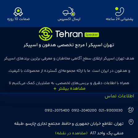
پشتیبانی 24 ساعته
ارسال اکسپرس
ضمانت 10 روزه
تهران اسپیکر | مرجع تخصصی هدفون و اسپیکر
هدف تهران اسپیکر ارتقای سطح آگاهی مخاطبان و معرفی برترین برندهای اسپیکر
و هدفون در ایران است. ما با ارائه مجموعه‌ای گسترده از محصولات با کیفیت،
همراه با اطلاعات دقیق و بررسی‌های تخصصی، به مشتریان کمک می‌کنیم تا
اطلاعات تماس
انتخاب‌های درست و هوشمندانه‌ای داشته باشند. تهران اسپیکر با تجربه‌ای بیش از
هفت سال در این زمینه، بر ایجاد تجربه خریدی آسان، سریع و مطمئن تمرکز دارد تا
0912-2075400
0912-2040200
021-91303030
مشتریان بتوانند با خیالی آسوده از انتخاب خود لذت ببرند. ما به رضایت و اعتماد
تهران، تقاطع خیابان جمهوری و حافظ، مجتمع تجاری چارسو، طبقه
مشتریان اهمیت می‌دهیم و همواره در تلاشیم تا بهترین‌ها را برای آن‌ها فراهم
منفی یک، واحد A17
(مشاهده در نقشه)