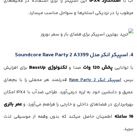
استاندارد IPX4
آب با
این اسپیکر را برای استفاده در محیط‌های
مرطوب یا در نزدیکی استخرها و سواحل مناسب میسازد.
4. اسپیکر انکر مدل Soundcore Rave Party 2 A3399
پخش 120 وات
تکنولوژی BassUp
با توانایی
صدا و
برای افزایش
بیس،
اسپیکر انکر Rave Party 2
قدرتمند هر محفلی را با بم‌های
عمیق و دلنشین خود به لرزه درمی‌آورد. طراحی ضدآب با IPX4 امکان
عمر باتری
بهره‌برداری در فضاهای داخلی و خارجی را فراهم می‌آورد، و
16 ساعته
اطمینان حاصل میکند که بدون وقفه از موسیقی لذت
ببرید.