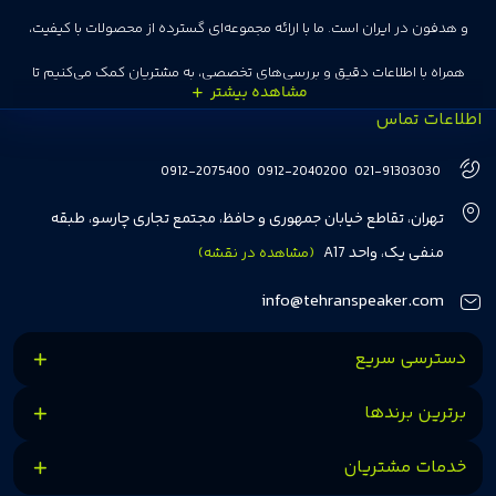
و هدفون در ایران است. ما با ارائه مجموعه‌ای گسترده از محصولات با کیفیت،
همراه با اطلاعات دقیق و بررسی‌های تخصصی، به مشتریان کمک می‌کنیم تا
اطلاعات تماس
انتخاب‌های درست و هوشمندانه‌ای داشته باشند. تهران اسپیکر با تجربه‌ای بیش از
هفت سال در این زمینه، بر ایجاد تجربه خریدی آسان، سریع و مطمئن تمرکز دارد تا
0912-2075400
0912-2040200
021-91303030
مشتریان بتوانند با خیالی آسوده از انتخاب خود لذت ببرند. ما به رضایت و اعتماد
تهران، تقاطع خیابان جمهوری و حافظ، مجتمع تجاری چارسو، طبقه
مشتریان اهمیت می‌دهیم و همواره در تلاشیم تا بهترین‌ها را برای آن‌ها فراهم
منفی یک، واحد A17
(مشاهده در نقشه)
کنیم.
info@tehranspeaker.com
دسترسی سریع
برترین برندها
خدمات مشتریان