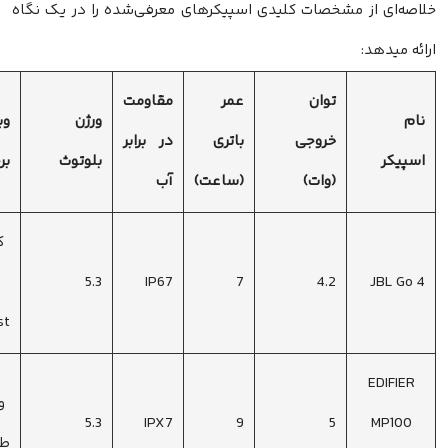
از مشخصات کلیدی اسپیکرهای معرفی‌شده را در یک نگاه
:
توان
عمر
مقاومت
ورژن
ویژگی
خروجی
باتری
در برابر
بلوتوث
برجسته
(وات)
(ساعت)
آب
کوچکترین
4.2
7
IP67
5.3
اسپیکر،
Auracast
وزن سبک،
5.3
IPX7
9
5
طراحی زیبا