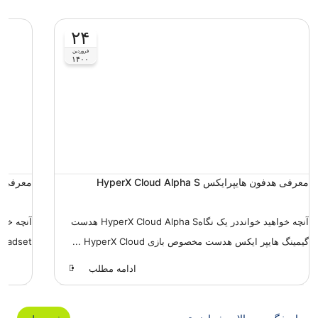
۲۴
فروردین
۱۴۰۰
معرفی هدفون هایپرایکس HyperX Cloud Alpha S
معرفی هدفون س
آنچه خواهید خوانددر یک نگاهHyperX Cloud Alpha S هدست
گیمینگ هایپر ایکس هدست مخصوص بازی HyperX Cloud ...
300 Gaming Headset
ادامه مطلب