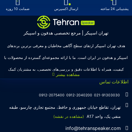
پشتیبانی 24 ساعته
ارسال اکسپرس
ضمانت 10 روزه
تهران اسپیکر | مرجع تخصصی هدفون و اسپیکر
هدف تهران اسپیکر ارتقای سطح آگاهی مخاطبان و معرفی برترین برندهای
اسپیکر و هدفون در ایران است. ما با ارائه مجموعه‌ای گسترده از محصولات با
کیفیت، همراه با اطلاعات دقیق و بررسی‌های تخصصی، به مشتریان کمک
اطلاعات تماس
می‌کنیم تا انتخاب‌های درست و هوشمندانه‌ای داشته باشند. تهران اسپیکر با
تجربه‌ای بیش از هفت سال در این زمینه، بر ایجاد تجربه خریدی آسان، سریع و
0912-2075400
0912-2040200
021-91303030
مطمئن تمرکز دارد تا مشتریان بتوانند با خیالی آسوده از انتخاب خود لذت
تهران، تقاطع خیابان جمهوری و حافظ، مجتمع تجاری چارسو، طبقه
منفی یک، واحد A17
(مشاهده در نقشه)
ببرند. ما به رضایت و اعتماد مشتریان اهمیت می‌دهیم و همواره در تلاشیم تا
info@tehranspeaker.com
بهترین‌ها را برای آن‌ها فراهم کنیم.