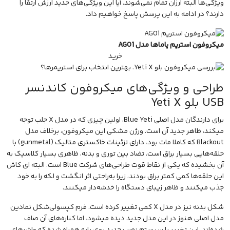
ویژگی‌ها البته ارزان تمام نمی‌شوند. آیا این ویژگی‌های جدید ارزش ارتقا را
دارند؟ در ادامه به این پرسش پاسخ خواهیم داد.
میکروفون استریم یاماها مدل AG01
خرید
طراحی و ویژگی‌های میکروفون کاندنسر
USB بلو Yeti X
برای دارندگان مدل اصلی Blue Yeti، اولین چیزی که در مدل X جلب توجه
میکند، ظاهر جدید آن است. ورژن مشکی این
میکروفون
، برخلاف مدل
Blackout که کاملا مات بود، دارای تزئینات خاکستری متالیک (gunmetal) با
حلقه‌هایی بسیار براق است. تضاد بین توری و بدنه، ظاهری بسیار کلاسیک به
آن بخشیده که یکی از نقاط قوت طراحی‌های شرکت Blue است. البته ای کاش
این حلقه‌ها کمی کمتر براق بودند، زیرا به‌راحتی اثر انگشت و لکه را به خود
جذب میکنند و ظاهر زیبای دستگاه را خدشه‌دار میکنند.
شکل بدنه نیز در مدل X کمی تغییر کرده است. فرم کپسولی‌شکل نمادین
مدل اصلی هنوز در این مدل جدید دیده میشود، اما کناره‌های آن صاف