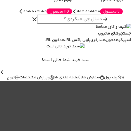
ترازو دیجیتال
لوازم جانبی
مشاهده همه
مشاهده همه
5 محصول
110 محصول
جستجوهای محبوب
اسپیکر
هدفون
هندزفری
پارتی باکس JBL
هدفون JBL
سبد خرید شما خالی است!
کیف پول
سفارش ها
علاقه مندی ها
ویرایش مشخصات
خروج