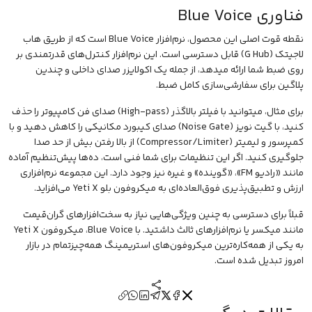
فناوری Blue Voice
نقطه قوت اصلی این محصول، نرم‌افزار Blue Voice است که از طریق هاب
لاجیتک (G Hub) قابل دسترسی است. این نرم‌افزار کنترل‌های قدرتمندی بر
روی ضبط شما ارائه میدهد، از جمله یک اکولایزر صدای داخلی و چندین
پلاگین برای سفارشی‌سازی کامل ضبط.
برای مثال، میتوانید با فیلتر بالاگذر (High-pass) صدای فن کامپیوتر را حذف
کنید، با گیت نویز (Noise Gate) صدای کیبورد مکانیکی را کاهش دهید و با
کمپرسور و لیمیتر (Compressor/Limiter) از بالا رفتن بیش از حد صدا
جلوگیری کنید. اگر این تنظیمات برای شما فنی است، ده‌ها پیش‌تنظیم آماده
مانند «رادیو FM»، «گوینده» و غیره نیز وجود دارد. این مجموعه نرم‌افزاری
ارزش و تطبیق‌پذیری فوق‌العاده‌ای به میکروفون بلو Yeti X می‌افزاید.
قبلاً برای دسترسی به چنین ویژگی‌هایی نیاز به سخت‌افزارهای گران‌قیمت
مانند میکسر یا نرم‌افزارهای ثالث داشتید. با Blue Voice، میکروفون Yeti X
به یکی از همه‌کاره‌ترین میکروفون‌های استریمینگ همه‌چیزتمام در بازار
امروز تبدیل شده است.