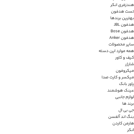
هندزفری انکر
تست هدفون
بهترین برندها
هدفون JBL
هدفون Bose
هدفون Anker
سایر محصولات
همه موارد این دسته
کیف و کاور
شارژر
میکروفون
میکسر و کارت صدا
پاور بانک
عینک هوشمند
لوازم جانبی
برند ها
جی بی ال
بنگ اند آلفسن
هارمن کاردن
انکر