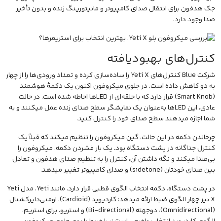
جک
هدفون
برای انتقال صدای کامپیوتر و مانیتورینگ زنده و بدون تأخیر
صدا وجود دارد.
کنترل‌های بهبودیافته
شرکت Blue کنترل‌های Yeti X را ساده‌سازی کرده و تعداد ورودی‌ها را از چهار
به دو کاهش داده است. در جلوی میکروفون اکنون یک دکمهٔ هوشمند
(Smart Knob) قرار دارد که با حلقه‌ای از LEDها احاطه شده است. در حالت
عادی، این LEDها به‌عنوان یک نمایشگر سطح صدای زنده عمل میکنند و به
شما اجازه میدهند سطح صدای خود را کنترل کنید.
چرخاندن دکمه در این حالت، گین میکروفون را تنظیم میکند که قبلاً یک
کنترل جداگانه در پشت دستگاه بود. یک بار فشردن دکمه، میکروفون را
بی‌صدا میکند و نگه داشتن آن، کنترل را به تنظیم صدای هدفون و تعادل
بین صدای خودتان (sidetone) و صدای کامپیوتر تغییر میدهد.
در پشت دستگاه، دکمه انتخاب الگوی قطبی قرار دارد. مانند Yeti، مدل Yeti
X نیز چهار الگوی ضبط ارائه میدهد: کاردیوید (Cardioid)، اومنی‌دایرکشنال
(Omnidirectional)، دوجهته (Bi-directional) و استریو. برای استریم،