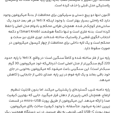
شده‌اند. این تغییر با سیستم نصب جدید روی پایه همراه شده که واشرهای
پلاستیکی مدل قبلی را حذف کرده است.
اکنون تنها دو پیچ دستی و سیلیکون برای محافظت از بدنهٔ میکروفون وجود
دارد که راه‌حلی بسیار بهتر است. با وجود اینکه Yeti X در هر بعد حدود یک
سانتی‌متر کوچک‌تر شده، همچنان طراحی محکم و بادوام مدل اصلی را حفظ
کرده است. بدنه فلزی است و تنها دکمهٔ هوشمند (Smart Knob) و دکمه
انتخاب الگوی قطبی از پلاستیک ساخته شده‌اند. توری فلزی نیز سخت و
محکم است و یک لایه داخلی برای محافظت از چهار کپسول میکروفون در
صورت سقوط دارد.
پایه نیز از فلز ساخته شده و کاملاً سنگین است؛ در واقع، Yeti X با پایه، حدود
220 گرم سنگین‌تر از مدل اصلی است (درحالی‌که خود میکروفون 30 گرم
سبک‌تر است). این سنگینی باعث میشود که میکروفون به‌خوبی در جای
خود باقی بماند و یک لایه فوم در زیر پایه، صدای ناشی از جابجایی را کاهش
میدهد.
پایه دامنه شیب گسترده‌ای را پشتیبانی میکند، اما بدون قابلیت تنظیم
ارتفاع، همچنان کمی پایین‌تر از دهان قرار میگیرد، جایی که بهترین کیفیت
صدا را ارائه میدهد. این میکروفون از طریق پورت micro-USB در قسمت
زیرین تغذیه میشود. متأسفانه، با وجود کیفیت ساخت بالای میکروفون،
نبود پورت USB-C کمی قدیمی به نظر میرسد. در زیر دستگاه همچنین یک