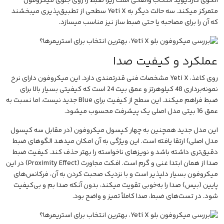
الگوی کاردیوید انتخاب واضحی است زیرا ضبط را روی جلوی میکروفون
متمرکز میکند. سه حالت دیگر به Yeti X سطحی از تطبیق‌پذیری میبخشند
که آن را برای مصاحبه یا حتی ضبط ساز نیز مناسب میسازد.
عملکرد و کیفیت صدا
روی کاغذ، Yeti X مشخصات فنی قدرتمندی دارد. این میکروفون دارای نرخ
نمونه‌برداری 48 کیلوهرتز و عمق بیت 24 است که کیفیتی بسیار بالا برای
ضبط فراهم میکند. این سطح از کیفیت برای Blue جدید نیست، اما نسبت به
عمق 16 بیتی مدل اصلی یک پیشرفت محسوب میشود.
این مدل جدید همچنین به چهار کپسول میکروفون (در مقابل سه کپسول
مدل اصلی) ارتقا یافته است. این ویژگی به آن امکان میدهد الگوهای ضبط
دقیق‌تری داشته باشد و نویزهای ناخواسته را بهتر حذف کند. کیفیت ضبط
صدا از همان ابتدا غنی و گرم است. افکت مجاورت (Proximity Effect) در این
میکروفون بسیار دلپذیر است و با نزدیک صحبت کردن به آن، فرکانس‌های
پایین (بیس) صدا را به‌خوبی تقویت میکند، بدون آنکه صدا بم و بی‌کیفیت
شود. در تست‌های ضبط، صدا کاملاً تمیز و واضح بود.