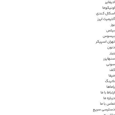
ادیفایر
اونیکوما
اسکال کندی
آلتیمیت ایرز
بوز
بیتس
بیسوس
تهران اسپیکر
دنون
ریزر
سنهایزر
سونی
کف
میفا
ناتینگ
یاماها
ارتباط با ما
درباره ما
تماس با ما
دسترسی سریع