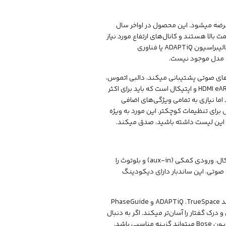
سط بوز عرضه میشود. این محصول در اواخر سال
ه دو تای آن‌ها به سمت بالا هستند و کانال‌های ارتفاع مورد نیاز
برای صدای دالبی اتموس را ایجاد میکنند. فناوری TrueSpace در این مدل وجود دارد، اما کالیبراسیون ADAPTiQ یا فناوری
شتر، مدل Smart Soundbar 600 نیز از همان فرمت‌های صوتی پشتیبانی میکند، دالبی اتموس،
دالبی دیجیتال، دالبی دیجیتال پلاس و Dolby TrueHD. این مدل همچنین دارای اتصالات HDMI eARC و اپتیکال است که باید برای اکثر
ا نیازی به تمامی ویژگی‌های اضافی
اشد، به خصوص برای تنظیمات کوچکتر. این مورد به ویژه
ر این لیست داشته باشید، صدق میکند.
اسپیکر تلویزیون بوز در سال 2020 به بازار عرضه شد. این ساندبار اتصالات HDMI ARC، اپتیکال، ورودی کمکی (aux-in) و بلوتوث را
ای صوتی، این ساندبار دارای دیکودینگ
این ساندبار همچنین فاقد ویژگی‌های اضافی موجود در ساندبارهای پیشرفته‌تر Bose مانند ADAPTiQ ،TrueSpace و PhaseGuide
د که گفته میشود شنیدن و درک گفتار را آسان‌تر میکند. اگر به دنبال
یک ساندبار ساده و بدون دردسر هستید و مدل‌های Bose را ترجیح میدهید، اسپیکر تلویزیون Bose میتواند گزینه مناسبی باشد.