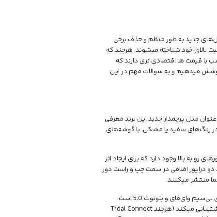
دل‌های جدید به طور منظم و حذف برخی
یفیت بالای خود شناخته میشوند، هرچند که
 با قیمت ها اقتصادی تری دارند که
ا پوشش میدهیم و به سوالات مهم در این
عنوان مدل پرچمدار جدید این برند معرفی
 قبلی است و در رنگ‌های سفید یا مشکی، با گوشه‌های
برای درایورهای رو به بالا وجود دارد که برای ایجاد اثر
 دو درایور اضافی در سمت چپ و راست دور
از نظر اتصال، این دستگاه دارای پورت HDMI eARC و یک پورت اپتیکال به همراه قابلیت‌های بی‌سیم وای‌فای و بلوتوث 5.0 است.
همچنین از آمازون موزیک، اسپاتیفای کانکت و Deezer از طریق اپلیکیشن Bose Music پشتیبانی میکند (هرچند Tidal Connect