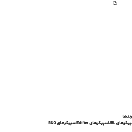
هدفون
رندها
یکرهای JBL
اسپیکرهای Edifier
اسپیکرهای B&O