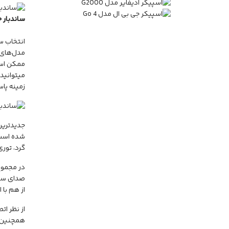
ساندبار جی 
انتخاب س
مدل‌های ق
ممکن است
میتوانید 
زمینه پا
جدیدترین ساندبار ب
گرد، تور
صدای سه‌
از هم با استفاده از فناوری eGuide