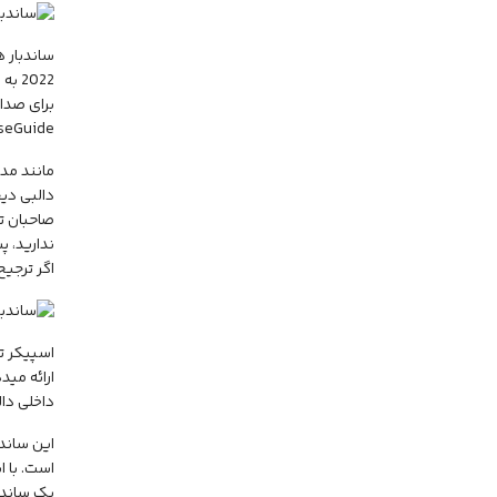
PhaseGuide که در مدل‌های Smart Soundbar 900 یا Smart Ultra یا
صاحبان ت
اگر ترجی
ارائه مید
داخلی دا