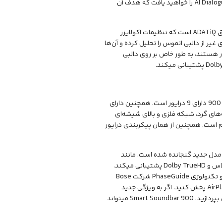
پشتیبانی نمیشود). در این اپلیکیشن همچنین کنترل‌های مربوط به حالت جدید AI Dialogue Mode را خواهید یافت که هدف آن
ویژگی‌های دیگری که از مدل‌های قبلی به این مدل منتقل شده‌اند شامل کالیبراسیون اتاق ADATiQ است که تنظیمات اکولایزر
کنولوژی اختصاصی TrueSpace بوز که سیگنال‌های غیر از دالبی اتموس را تحلیل کرده و آن‌ها
ار هستند، به طور خاص بر روی دالبی
مدل پرچمدار بوز، Smart Soundbar 900، در اوایل سال 2022 عرضه شد. ساندبار هوشمند 900 دارای 9 درایور است. همچنین دارای
 گوشه‌های گرد، شبکه فلزی و بالای شیشه‌ای
م است. همچنین از همان پیکربندی درایور
 مدل جدید گنجانده شده است. مانند
ساندبار هوشمند جدید Ultra، مدل 900 از دالبی اتموس، دالبی دیجیتال، دالبی دیجیتال پلاس و Dolby TrueHD پشتیبانی میکند.
این مدل همچنین از فناوری‌های کالیبراسیون اتاق ADAPTiQ، آپ‌میکسینگ TrueSpace و تکنولوژی PhaseGuide شرکت Bose
پشتیبانی میکند. علاوه بر این، شما میتوانید موسیقی را از طریق Spotify Connect و AirPlay 2 پخش کنید. اگر به ویژگی جدید
تقویت دیالوگ که در مدل جدید یافت میشود علاقه‌ای ندارید یا نمیخواهید هزینه بیشتری بپردازید، Smart Soundbar 900 میتواند