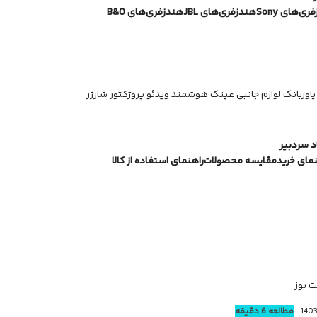
ی‌های Sony
هندزفری‌های JBL
هندزفری‌های B&O
پاوربانک
لوازم جانبی
عینک هوشمند
ویدئو پروژکتور
شارژر
 سردبیر
نمای خرید
مقایسه محصولات
راهنمای استفاده از کالا
 بوز
مطالعه 6 دقیقه