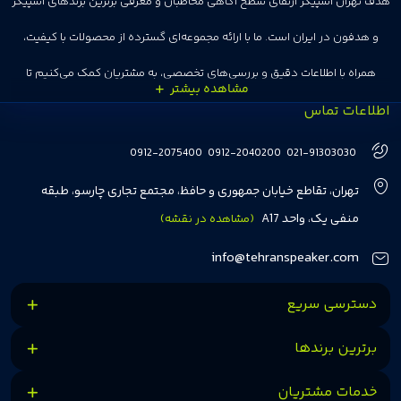
هدف تهران اسپیکر ارتقای سطح آگاهی مخاطبان و معرفی برترین برندهای اسپیکر
و هدفون در ایران است. ما با ارائه مجموعه‌ای گسترده از محصولات با کیفیت،
همراه با اطلاعات دقیق و بررسی‌های تخصصی، به مشتریان کمک می‌کنیم تا
اطلاعات تماس
انتخاب‌های درست و هوشمندانه‌ای داشته باشند. تهران اسپیکر با تجربه‌ای بیش از
هفت سال در این زمینه، بر ایجاد تجربه خریدی آسان، سریع و مطمئن تمرکز دارد تا
0912-2075400
0912-2040200
021-91303030
مشتریان بتوانند با خیالی آسوده از انتخاب خود لذت ببرند. ما به رضایت و اعتماد
تهران، تقاطع خیابان جمهوری و حافظ، مجتمع تجاری چارسو، طبقه
مشتریان اهمیت می‌دهیم و همواره در تلاشیم تا بهترین‌ها را برای آن‌ها فراهم
منفی یک، واحد A17
(مشاهده در نقشه)
کنیم.
info@tehranspeaker.com
دسترسی سریع
برترین برندها
خدمات مشتریان