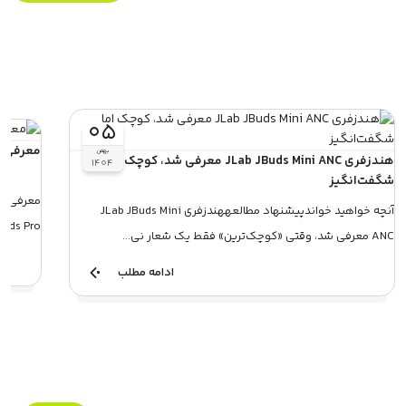
۰۵
معرفی هدفون ro
بهمن
هندزفری JLab JBuds Mini ANC معرفی شد، کوچک اما
۱۴۰۴
شگفت‌انگیز
آنچه خواهید خواندپیشنهاد مطالعههندزفری JLab JBuds Mini
Buds Pro، یکی از ظریف ترین هدفون های بی سیم 
ANC معرفی شد، وقتی «کوچک‌ترین» فقط یک شعار نی...
ادامه مطلب