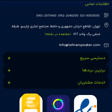
اطلاعات تماس
انتخاب‌های درست و هوشمندانه‌ای داشته باشند. تهران اسپیکر با تجربه‌ای بیش از
هفت سال در این زمینه، بر ایجاد تجربه خریدی آسان، سریع و مطمئن تمرکز دارد تا
0912-2075400
0912-2040200
021-91303030
مشتریان بتوانند با خیالی آسوده از انتخاب خود لذت ببرند. ما به رضایت و اعتماد
تهران، تقاطع خیابان جمهوری و حافظ، مجتمع تجاری چارسو، طبقه
مشتریان اهمیت می‌دهیم و همواره در تلاشیم تا بهترین‌ها را برای آن‌ها فراهم
منفی یک، واحد A17
(مشاهده در نقشه)
کنیم.
info@tehranspeaker.com
دسترسی سریع
برترین برندها
خدمات مشتریان