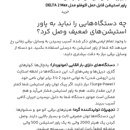
پاور استیشن قابل حمل اکوفلو مدل DELTA 2 Max
خرید
چه دستگاه‌هایی را نباید به پاور
استیشن‌های ضعیف وصل کرد؟
با وجود تمام ایمنی‌های ذکر شده، آسیب رسیدن به وسایل برقی زمانی رخ
میدهد که شما از پاور استیشن به درستی استفاده نکنید. دو دسته از
وسایل برقی نیاز به دقت بیشتری دارند:
دستگاه‌های دارای بار القایی (موتوردار):
یخچال‌ها، کولرهای
گازی، دریل‌ها و پمپ‌های آب. این دستگاه‌ها در لحظه استارت
زدن (روشن شدن) به توانی حدود 2 تا 3 برابر توان نامی خود
(Surge Power) نیاز دارند. اگر پیک توان پاور استیشن شما کمتر
از این مقدار باشد، هم به پاور استیشن فشار می‌آید و هم
ممکن است موتور دستگاه شما به دلیل نرسیدن جریان کافی
آسیب ببیند.
تجهیزات تولیدکننده گرما:
هیترهای برقی، اتو مو، و سشوارها.
این دستگاه‌ها توان مصرفی ثابت و بسیار بالایی دارند. وصل
کردن یک هیتر 2000 واتی به یک پاور استیشن 500 واتی
متفرقه قطعاً باعث اورلود شدن سیستم میشود.