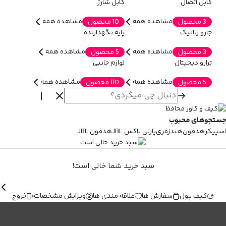
کابل اتصال
کابل شارژ
مشاهده همه
مشاهده همه
3 محصول
10 محصول
جارو رباتیک
پایه نگهدارنده
مشاهده همه
مشاهده همه
3 محصول
5 محصول
ترازو دیجیتال
لوازم جانبی
مشاهده همه
مشاهده همه
5 محصول
110 محصول
جستجوهای محبوب
اسپیکر
هدفون
هندزفری
پارتی باکس JBL
هدفون JBL
سبد خرید شما خالی است!
کیف پول
سفارش ها
علاقه مندی ها
ویرایش مشخصات
خروج