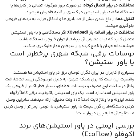
محافظت در برابر اتصال کوتاه:
در صورت بروز هرگونه اتصالی در کابل‌ها یا
دستگاه مقصد، پاور استیشن در کسری از ثانیه خاموش میشود.
کنترل دما:
از داغ شدن بیش از حد باتری‌ها و انتقال حرارت به بردهای خروجی
جلوگیری میکند.
محافظت در برابر اضافه بار (Overload):
اگر دستگاهی را به پاور استیشن
متصل کنید که توان مصرفی آن بیشتر از توان خروجی دستگاه باشد،
هوشمندانه جریان را قطع کرده و از سوختن مدار جلوگیری میکند.
نوسانات برقی، شبکه شهری پرخطرتر است
یا پاور استیشن؟
بسیاری از کاربران در ایران نگران نوسان برق در پاور استیشن‌ها هستند.
واقعیت این است که برق شبکه شهری به دلیل فرسودگی زیرساخت‌ها، افت
ولتاژ در ساعات اوج مصرف و نوسانات لحظه‌ای، بسیار خطرناک‌تر از خروجی یک
پاور استیشن استاندارد است. یک پاور استیشن باکیفیت، برقی کاملاً رگوله
شده، ایزوله و با ولتاژ ثابت (مثلاً 220 ولت دقیق) ارائه میدهد. بنابراین وصل
کردن دستگاه‌های گران‌قیمت به پاور استیشن، به نوعی ایمن‌تر از وصل کردن
مستقیم آن‌ها به پریز دیوار است!
بررسی ایمنی در پاور استیشن‌های برند
اکوفلو (EcoFlow)