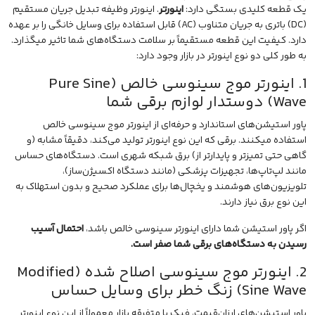
یک قطعه کلیدی بستگی دارد:
اینورتر
. اینورتر وظیفه تبدیل جریان مستقیم
(DC) باتری به جریان متناوب (AC) قابل استفاده برای وسایل خانگی را بر عهده
دارد. کیفیت این قطعه مستقیماً بر سلامت دستگاه‌های شما تاثیر میگذارد.
به طور کلی دو نوع اینورتر در بازار وجود دارد:
1. اینورتر موج سینوسی خالص (Pure Sine
Wave) دوستدار لوازم برقی شما
پاور استیشن‌های استاندارد و حرفه‌ای از اینورتر موج سینوسی خالص
استفاده میکنند. برقی که این نوع اینورتر تولید می‌کند، دقیقاً مشابه (و
گاهی حتی تمیزتر و پایدارتر از) برق شبکه شهری است. دستگاه‌های حساس
مانند لپ‌تاپ‌ها، تجهیزات پزشکی (مانند دستگاه اکسیژن‌ساز)،
تلویزیون‌های هوشمند و یخچال‌ها برای عملکرد صحیح و بدون استهلاک به
این نوع برق نیاز دارند.
اگر پاور استیشن شما دارای اینورتر سینوسی خالص باشد،
احتمال آسیب
رسیدن به دستگاه‌های برقی شما صفر است.
2. اینورتر موج سینوسی اصلاح شده (Modified
Sine Wave) زنگ خطر برای وسایل حساس
پاور استیشن‌های ارزان‌قیمت، فیک یا متفرقه بازار معمولاً از این نوع اینورتر