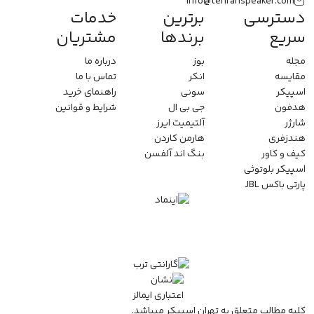
info@tehranspeaker.com
دسترسی
برترین
خدمات
سریع
برندها
مشتریان
مجله
بوز
درباره ما
مقایسه
انکر
تماس با ما
اسپیکر
سونی
راهنمای خرید
هدفون
جی بی ال
شرایط و قوانین
شارژر
آلتیمیت ایرز
هندزفری
هارمن کاردن
کیف و کاور
بنگ اند آلفسن
اسپیکر بلوتوثی
پارتی باکس JBL
کلیه مطالب متعلق به تهران اسپیکر میباشد.