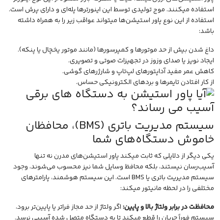
استفاده میکنند. موج تولیدی توسط این اینورترها پله‌ای و دارای پرش است.
استفاده از این نوع پاور استیشن‌ها میتواند عواقب زیر را به همراه داشته
باشد:
داغ شدن بیش از حد موتورها و کمپرسورها (مانند موتور یخچال یا پنکه).
ایجاد نویز یا صدای وزوز در تجهیزات صوتی و تصویری.
کاهش عمر مفید آداپتورهای لپ‌تاپ و شارژرهای گوشی.
از کار افتادن تایمرها و بردهای الکترونیکی حساس.
سیستم مدیریت باتری (BMS)، محافظان
خاموش دستگاه‌های شما
یکی دیگر از دلایلی که ثابت میکند پاور استیشن‌های مدرن نه تنها
آسیب‌رسان نیستند، بلکه محافظ وسایل شما نیز محسوب می‌شوند، وجود
سیستم مدیریت باتری یا BMS است. این سیستم هوشمند، پارامترهای
مختلفی را در لحظه مانیتور میکند:
محافظت در برابر ولتاژ بالا و پایین:
اگر ولتاژ از حد مجاز فراتر یا پایین‌تر برود،
سیستم فوراً جریان را قطع میکند تا به دستگاه متصل شده آسیبی نرسد.