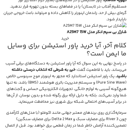
تهویه مناسب:
پاور استیشن را در محیط‌های بسیار گرم (مثلاً زیر نور
مستقیم آفتاب در تابستان) یا در فضاهای بسته بدون تهویه قرار ندهید.
گرمای بیش از حد، راندمان اینورتر را کاهش داده و میتواند باعث خروجی جریان
ناپایدار شود.
شارژر بی سیم انکر مدل A25M7 15W
خرید
کلام آخر، آیا خرید پاور استیشن برای وسایل
ما ایمن است؟
در پاسخ نهایی به این سوال که آیا پاور استیشن به دستگاه‌های برقی آسیب
می‌رساند، باید با قاطعیت گفت:
خیر، به شرطی که انتخاب درستی داشته
باشید.
یک پاور استیشن استاندارد که مجهز به اینورتر موج سینوسی خالص
(Pure Sine Wave) و سیستم مدیریت باتری هوشمند (BMS) باشد، نه تنها
هیچ‌گونه آسیبی به لوازم خانگی، تجهیزات الکترونیکی حساس و گجت‌های
شما وارد نمی‌کند، بلکه به دلیل ارائه برق رگوله شده و بدون نوسان، از آن‌ها
در برابر آسیب‌های احتمالی شبکه برق شهری نیز محافظت میینماید.
سرمایه‌گذاری روی برندهای معتبر جهانی مانند اکوفلو (با مدل‌های کارآمدی
چون River 3 برای مصارف سبک و Delta 2 Max برای مصارف سنگین)
تضمین‌کننده آرامش خاطر شما در زمان قطعی برق خواهد بود. قبل از اتصال