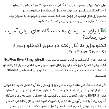
برای درک بهتر موضوع، بیایید نگاهی به محصولات برند پیشرو
اکوفلو
(EcoFlow) بیندازیم. این برند به دلیل استفاده از پیشرفته‌ترین
تکنولوژی‌های ایمنی در جهان شناخته شده است و میتواند به عنوان یک
بنچمارک برای ایمنی وسایل برقی در نظر گرفته شود.
تکنولوژی به کار رفته در سری اکوفلو ریور 3
(EcoFlow River 3)
در مدل‌های کامپکت و قابل حملی مانند سری
اکوفلو ریور 3 (EcoFlow River
3)
، با وجود اندازه کوچک، از اینورترهای موج سینوسی خالص بسیار قدرتمندی
استفاده شده است. این دستگاه‌ها مجهز به
تکنولوژی
اختصاصی
XBoost
هستند.
اگر شما دستگاهی مانند یک سشوار یا چای‌ساز را به آن متصل کنید که توانی
بیشتر از توان نامی پاور استیشن طلب کند،
پاور استیشن قابل حمل اکوفلو
مدل RIVER 3
به جای خاموش شدن ناگهانی (که ممکن است به برد دستگاه
آسیب بزند) یا فشار آوردن به مدار، به صورت هوشمند ولتاژ را کاهش داده و
دستگاه را با توان پایین‌تر اما با ایمنی کامل روشن نگه میدارد. این یعنی