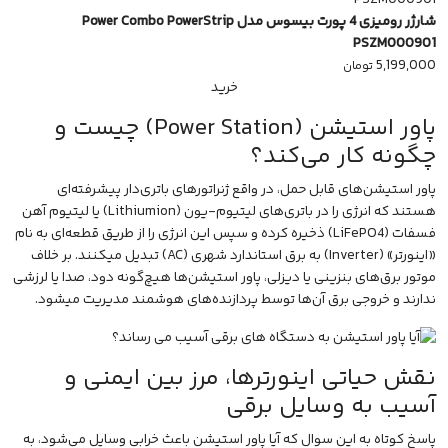
شارژر رومیزی 4 پورت بیسوس مدل Power Combo PowerStrip
PSZM000901
5,199,000
تومان
خرید
پاور استیشن (Power Station) چیست و
چگونه کار می‌کند؟
پاور استیشن‌های قابل حمل، در واقع ژنراتورهای باتری‌دار پیشرفته‌ای
هستند که انرژی را در باتری‌های لیتیوم-یون (Lithiumion) یا لیتیوم آهن
فسفات (LiFePO4) ذخیره کرده و سپس این انرژی را از طریق قطعه‌ای به نام
«اینورتر» (Inverter) به برق استاندارد شهری (AC) تبدیل میکنند. بر خلاف
موتور برق‌های بنزینی یا دیزلی، پاور استیشن‌ها هیچ‌گونه دود، صدا یا لرزشی
ندارند و خروجی برق آن‌ها توسط پردازنده‌های هوشمند مدیریت میشود.
نقش حیاتی اینورترها، مرز بین ایمنی و
آسیب به وسایل برقی
پاسخ کوتاه به این سوال که آیا پاور استیشن باعث خرابی وسایل می‌شود، به