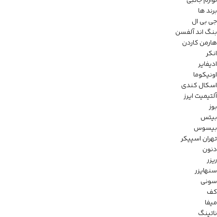
لوازم جانبی
برند ها
جی بی ال
بنگ اند آلفسن
هارمن کاردن
انکر
ادیفایر
اونیکوما
اسکال کندی
آلتیمیت ایرز
بوز
بیتس
بیسوس
تهران اسپیکر
دنون
ریزر
سنهایزر
سونی
کف
میفا
ناتینگ