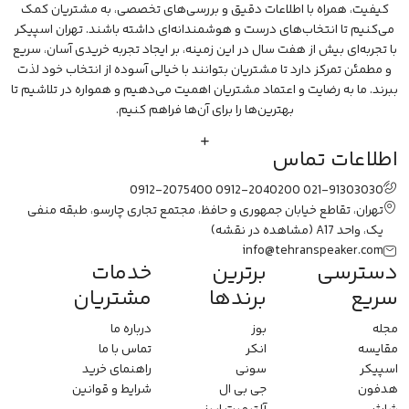
کیفیت، همراه با اطلاعات دقیق و بررسی‌های تخصصی، به مشتریان کمک
می‌کنیم تا انتخاب‌های درست و هوشمندانه‌ای داشته باشند. تهران اسپیکر
با تجربه‌ای بیش از هفت سال در این زمینه، بر ایجاد تجربه خریدی آسان، سریع
و مطمئن تمرکز دارد تا مشتریان بتوانند با خیالی آسوده از انتخاب خود لذت
ببرند. ما به رضایت و اعتماد مشتریان اهمیت می‌دهیم و همواره در تلاشیم تا
بهترین‌ها را برای آن‌ها فراهم کنیم.
اطلاعات تماس
0912-2075400
0912-2040200
021-91303030
تهران، تقاطع خیابان جمهوری و حافظ، مجتمع تجاری چارسو، طبقه منفی
یک، واحد A17
(مشاهده در نقشه)
info@tehranspeaker.com
دسترسی
برترین
خدمات
سریع
برندها
مشتریان
مجله
بوز
درباره ما
مقایسه
انکر
تماس با ما
اسپیکر
سونی
راهنمای خرید
هدفون
جی بی ال
شرایط و قوانین