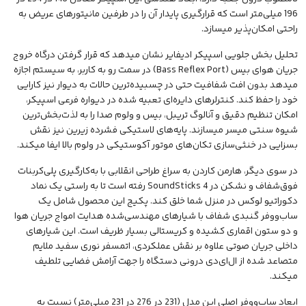
196 میلی‌متر است که قرارگیری پایدار آن را در طرفین مانیتورهای عریض به
راحتی امکان‌پذیر میسازد.
تحلیل بخش جلویی اسپیکر ادیفایر نشان میدهد که قرار گرفتن درگاه خروج
جریان هوای بیس (Bass Reflex Port) در سمت رو به کاربر، به سیستم اجازه
میدهد بدون افت شفافیت حتی در چسبیده‌ترین حالات به دیوار نیز کارایی
خود را حفظ کند. کنترلرهای دایره‌ای تعبیه شده در دیواره فرعی اسپیکر،
امکان تنظیم دقیق و آنالوگ تریبل، بیس و ولوم صدا را به لذت‌بخش‌ترین
شیوه سنتی میسر میسازند. پایه‌های لاستیکی فشرده زیرین نیز نقش
بسزایی در خنثی‌سازی تکان‌های موتور آکوستیکی در ولوم بالا ایفا میکند.
در سوی دیگر،
هارمن کاردن
به سراغ طراحی انقلابی با به‌کارگیری پلی‌کربنات
فوق‌شفاف و نشکن در SoundSticks 4 رفته است تا به راستی یک نماد
دکوراتیو لوکس در منزل شما خلق کند. پکیج این محصول شامل یک
ساب‌ووفر گنبدی شفاف با شیارهای مهندسی‌شده هدایت امواج جریان هوا
و دو ستون اقماری کشیده و کریستالی بسیار ظریف است. این شیارهای
داخلی جریان صوتی علاوه بر نقش عملکردی، اتمسفر نوری سفید ملایم
متصاعد شده از ال‌ای‌دی درونی دستگاه را جهت آرامش فضایی تلطیف
میکند.
ابعاد ساب‌ووفر اصلی این مدل (231 در 276 در 231 میلی‌متر) نسبت به