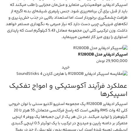
اسپیکر ادیفایر، موقعیت‌یابی متمایز و مبل‌مان مجزایی را طلب میکند که
باید از قبل برای آن برنامه‌ریزی شود. جنس پلیمری شیشه‌ای بدنه اگرچه از
ظرافت چشمگیری برخوردار است، اما استعداد بالایی در جذب خش‌پذیری و
لکه‌های فیزیکی چربی دست دارد که نیاز مبرمی به نگهداری مستمر خواهد
داشت. وزن ترکیبی کلی این مجموعه معادل 5.43 کیلوگرم است که پایداری
استواری را روی میز کار تضمین میینماید.
اسپیکر ادیفایر مدل R1280DB
29,900,000
تومان
خرید
عملکرد فرآیند آکوستیکی و امواج تفکیک
اسپیکرها
اسپیکر ادیفایر R1280DB یک مجموعه استریو اکتیو سنتی با توان خروجی
کلی 42 وات RMS واقعی است که پاسخ فرکانسی متعادل 55 هرتز تا 20
کیلوهرتز را تولید میکند. در دل هر یک از این جعبه‌ها یک ووفر 4 اینچی
متمرکز بر دامنه پایین و میدرنج در ترکیب با یک توئیتر 0.5 اینچی گنبدی
ابریشمی تعبیه شده است. این سیستم بدون غلو بیش از حد در پمپاژ