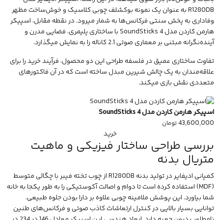
R1280DB
به عنوان یک نمونه بوکشلف چوبی کلاسیک و خوش‌ساخت مظهر
وفاداری به پخش سنتی فرکانس‌ها به شمار میرود. در نقطه مقابل،
اسپیکر
هارمن کاردن مدل SoundSticks 4
با ساختاری پلیمری، فضایی مدرن و
آینده‌نگرانه مبتنی بر معماری صوتی 2.1 کاناله را به نمایش میگذارد.
تفاوت ساختاری عمیق در فلسفه طراحی این دو محصول، فرآیند خرید را برای
علاقه‌مندان به یک چالش شیرین مبدل ساخته است که در آن فاکتورهای
متعددی نقش بازی میکند.
اسپیکر هارمن کاردن مدل SoundSticks 4
43,600,000
تومان
خرید
بررسی طراحی ساختار فیزیکی و ماهیت
متریال بدنه
کمپانی
ادیفایر
در تولید بدنه R1280DB از چوب تخته فیبر با چگالی متوسط
(MDF) استفاده کرده است تا دوام و اصالت آکوستیکی را به طور یکجا به خانه
شما بیاورد. این پوشش ملامینه چوبی علاوه بر دارا بودن جلوه طبیعی،
توانایی بسیار بالایی در کنترل ارتعاشات کاذب صوتی و فرکانس‌های طنین
نامطلوب درون جعبه دارد. ابعاد هندسی این
اسپیکر
معادل 146 در 234 در