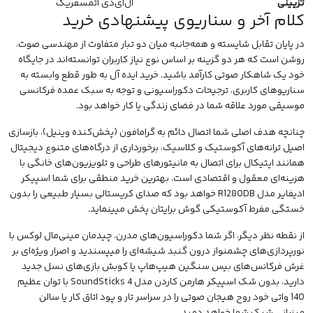
تزیینی
ال‌ای‌دی اتمسفریک
کلام آخر و سناریوی پیشنهادی خرید
در پایان تقابل شایسته و همه‌جانبه میان دو تبار متفاوت از مهندسی صوت،
روشن است که هر دو گزینه بر اساس نوع نیاز کاربران توانسته‌اند در جایگاه
خود یک شاهکار صوتی کارآمد باشید. خرید ایده آل به طور قطع وابسته به
سناریوهای کاربری، ترجیحات دکوراسیونی و توجه به سبک عمده فرکانسی
موسیقی مورد علاقه شما در فضای زندگی یا کار خواهد بود.
چنانچه هدف اصلی شما اتصال دائم به گرامافون (پخش‌کنده وینیل)، بازسازی
اصیل ترانه‌های آکوستیک و کلاسیک، برخورداری از درگاه‌های متنوع دیجیتال
همانند اپتیکال برای اتصال به مانیتورهای طراحی و تلویزیون‌های خانگی با
هزینه‌ای معقول و اقتصادی است، بهترین خرید منطقی برای شما اسپیکر
ادیفایر مدل R1280DB خواهد بود که صدای کریستالی بسیار طبیعی را بدون
خستگی مفرط آکوستیکی گوش برایتان پخش میینماید.
از نقطه نظر دیگر، اگر شما دکوراسیون‌های مدرن، چیدمان مینی‌مال لوکس با
نورپردازی‌های چشمنواز درون گنبد شیشه‌ای را میپسندید و اصرار ویژه‌ای بر
غرش فرکانس‌های بیس سنگین هیپ‌هاپ یا کوبش بازی‌های نسل جدید
دارید، بدون شک
اسپیکر هارمن کاردن
مدل SoundSticks 4 با توان عظیم
140 واتی خود روح هیجان صوتی را در سراسر تار و پود اتاق کار یا سالن