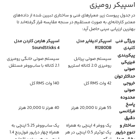
اسپیکر رومیزی
در جدول پیوست زیر، معیارهای فنی و ساختاری تبیین شده از داده‌های
معتبر کارخانه‌ای به صورت مستقیم در سنجه مقایسه قرار گرفته‌اند تا
بهترین ارزیابی عینی حاصل آید:
ویژگی فنی
اسپیکر ادیفایر مدل
اسپیکر هارمن کاردن مدل
کلیدی
R1280DB
SoundSticks 4
پیکربندی
سیستم صوتی پرتابل
سیستم صوتی خانگی رومیزی
فیزیکی
رومیزی 2.0 کاناله استریو
2.1 کاناله با ساب‌ووفر مستقل
صوتی
حداکثر توان
خروجی
42 وات RMS کل
140 وات RMS کل
صوتی
محدوده
پاسخ
55 هرتز تا 20,000 هرتز
40 هرتز تا 20,000 هرتز
فرکانسی
دقیق
ساختار و
یک ووفر 4 اینچی به همراه
یک ساب‌ووفر 5.25 اینچی به
تنوع درایور
یک توئیتر 0.5 اینچی در هر
همراه چهار درایور فول‌رنج 1.4