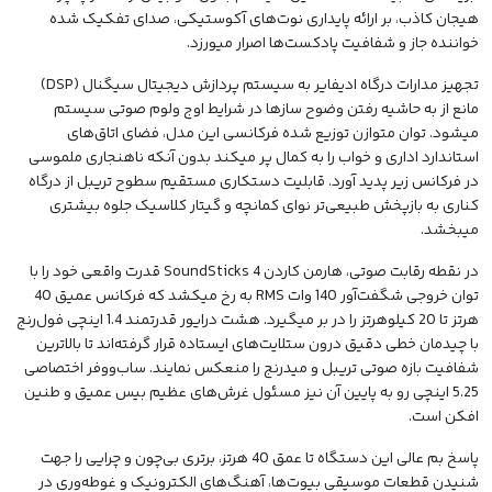
هیجان کاذب، بر ارائه پایداری نوت‌های آکوستیکی، صدای تفکیک شده
خواننده جاز و شفافیت پادکست‌ها اصرار میورزد.
تجهیز مدارات درگاه ادیفایر به سیستم پردازش دیجیتال سیگنال (DSP)
مانع از به حاشیه رفتن وضوح سازها در شرایط اوج ولوم صوتی سیستم
میشود. توان متوازن توزیع شده فرکانسی این مدل، فضای اتاق‌های
استاندارد اداری و خواب را به کمال پر میکند بدون آنکه ناهنجاری ملموسی
در فرکانس زیر پدید آورد. قابلیت دستکاری مستقیم سطوح تریبل از درگاه
کناری به بازپخش طبیعی‌تر نوای کمانچه و گیتار کلاسیک جلوه بیشتری
میبخشد.
در نقطه رقابت صوتی، هارمن کاردن SoundSticks 4 قدرت واقعی خود را با
توان خروجی شگفت‌آور 140 وات RMS به رخ میکشد که فرکانس عمیق 40
هرتز تا 20 کیلوهرتز را در بر میگیرد. هشت درایور قدرتمند 1.4 اینچی فول‌رنج
با چیدمان خطی دقیق درون ستلایت‌های ایستاده قرار گرفته‌اند تا بالاترین
شفافیت بازه صوتی تریبل و میدرنج را منعکس نمایند. ساب‌ووفر اختصاصی
5.25 اینچی رو به پایین آن نیز مسئول غرش‌های عظیم بیس عمیق و طنین
افکن است.
پاسخ بم عالی این دستگاه تا عمق 40 هرتز، برتری بی‌چون و چرایی را جهت
شنیدن قطعات
موسیقی
بیوت‌ها، آهنگ‌های الکترونیک و غوطه‌وری در