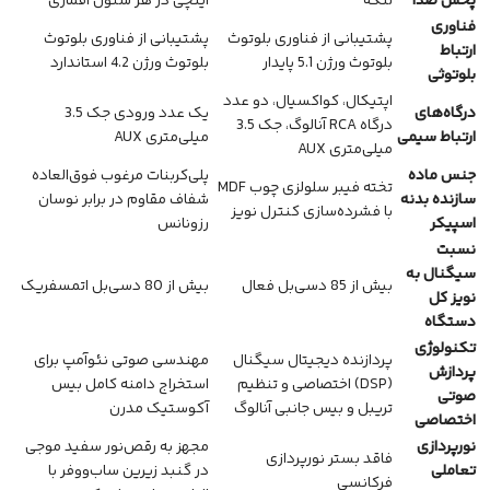
پخش صدا
لنگه
اینچی در هر ستون اقماری
فناوری
پشتیبانی از فناوری بلوتوث
پشتیبانی از فناوری بلوتوث
ارتباط
بلوتوث ورژن 5.1 پایدار
بلوتوث ورژن 4.2 استاندارد
بلوتوثی
اپتیکال، کواکسیال، دو عدد
درگاه‌های
یک عدد ورودی جک 3.5
درگاه RCA آنالوگ، جک 3.5
ارتباط سیمی
میلی‌متری AUX
میلی‌متری AUX
جنس ماده
پلی‌کربنات مرغوب فوق‌العاده
تخته فیبر سلولزی چوب MDF
سازنده بدنه
شفاف مقاوم در برابر نوسان
با فشرده‌سازی کنترل نویز
اسپیکر
رزونانس
نسبت
سیگنال به
بیش از 85 دسی‌بل فعال
بیش از 80 دسی‌بل اتمسفریک
نویز کل
دستگاه
تکنولوژی
پردازنده دیجیتال سیگنال
مهندسی صوتی نئوآمپ برای
پردازش
(DSP) اختصاصی و تنظیم
استخراج دامنه کامل بیس
صوتی
تریبل و بیس جانبی آنالوگ
آکوستیک مدرن
اختصاصی
نورپردازی
مجهز به رقص‌نور سفید موجی
فاقد بستر نورپردازی
تعاملی
در گنبد زیرین ساب‌ووفر با
فرکانسی