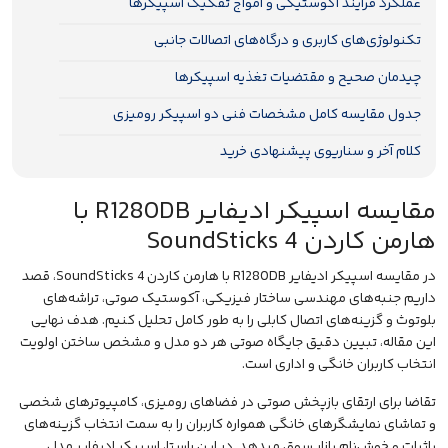
عملکرد فرآیند آکوستیکی و امواج تفکیک اسپیکرها
تکنولوژی‌های کاربری و درگاه‌های اتصالات جانبی
چیدمان صحیح و مقتضیات تغذیه اسپیکرها
جدول مقایسه کامل مشخصات فنی دو اسپیکر رومیزی
کلام آخر و سناریوی پیشنهادی خرید
مقایسه اسپیکر ادیفایر R1280DB با
هارمن کاردن SoundSticks 4
در مقایسه اسپیکر ادیفایر R1280DB با هارمن کاردن SoundSticks 4، قصد
داریم جنبه‌های مهندسی ساختار فیزیکی، آکوستیک صوتی، تراشه‌های
بلوتوث و گزینه‌های اتصال کابلی را به طور کامل تحلیل کنیم. هدف نهایی
این مقاله، تبیین دقیق جایگاه صوتی هر دو مدل و مشخص ساختن اولویت
انتخاب کاربران خانگی و اداری است.
تقاضا برای ارتقای بازپخش صوتی در فضاهای رومیزی، کامپیوتر‌های شخصی
و تماشای نمایشگرهای خانگی همواره کاربران را به سمت انتخاب گزینه‌های
باثبات و خوش‌نام بازار سوق میدهد. در این راستا،
اسپیکر ادیفایر مدل