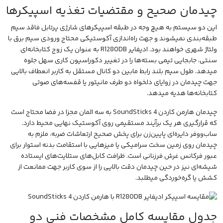
چیدمان صحیح و مقتضیات تغذیه اسپیکرها
این دو سیستم به هیچ وجه در طبقه اسپیکرهای شارژی پرتابل فاقد سیم
طبقه‌بندی نمیشوند و جهت راه‌اندازی آکوستیکی محتاج ورودی سیم برق با
ولتاژ شهری خواهند بود. ادیفایر R1280DB به عنوان یک زوج کتابخانه‌ای
سنتی، جابجایی تیمی بسته‌ها را در تغییر دکوراسیون کاری سهل جلوه
میدهد. طول سیم بلند رابط مابین دو کانال مستقل به کاربر انعطاف بالایی
جهت چیدمان در زوایای دلخواه دو طرف مانیتور یا قفسه‌های صوتی
کتابخانه‌ها هدیه میدهد.
چیدمان هارمن کاردن SoundSticks 4 به سه المان مجزا در فضا محتاج است
که قرارگیری هر یک برآیند مستقیمی روی آکوستیک نهایی محیط دارد.
ساب‌ووفر دایره‌ای پایین‌زن برای پخش صحیح ارتعاشات ضربه، ملزم به
چیدمان روی زمین سخت سرامیکی یا میزهایی با استقامت بدنه استوار برای
عبور فرکانس غرش فرزنانی است. ظرافت کابل‌های ستلایت‌های ایستاده
شیشه‌ای نیز در حین چیدمان دقت بالایی را از سوی کاربر جهت ممانعت از
کشش یا گره‌خوردگی میطلبد.
جدول مقایسه کامل مشخصات فنی دو