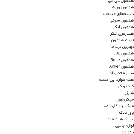
هدفون دی جی
هدفون ورزشی
دسته‌های منتخب
هدفون سونی
هدفون انکر
هندزفری انکر
تست هدفون
بهترین برندها
هدفون JBL
هدفون Bose
هدفون Anker
سایر محصولات
همه موارد این دسته
کیف و کاور
شارژر
میکروفون
میکسر و کارت صدا
پاور بانک
عینک هوشمند
لوازم جانبی
برند ها