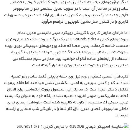
دیگر نوآوری‌های برجسته ادیفایر رومیزی، وجود کانکتور خروجی تخصصی
ساب‌ووفر در ساختار آن است تا در صورت تمایل شخصی بتوان ساب‌ووفر
خارجی جدید تدارک دید. ریموت کنترل مینیاتوری ارائه شده نیز مزیت سهولت
کاربری را در کنترل مبل‌نشین تلویزیون فراهم میآورد.
اما طراحان هارمن کاردن با گزینش رویکرد مینی‌مالیستی مدرن، تمام
ورودی‌های کابلی SoundSticks 4 را در یک درگاه ورودی جک 3.5 میلی‌متری
هدست
خلاصه کرده‌اند. بدین معنا که فاقد ورودی‌های دیجیتالی نوری بوده
و جهت اتصال به تلویزیون‌ها یا دستگاه‌های پیشرفته دیجیتال، ناگزیر به
استفاده از رابط‌های ساده آنالوگ خواهید بود. مدار بی‌سیم دستگاه نیز
مبتنی بر پروتکل بلوتوث قدیمیتر ورژن 4.2 قرار گرفته است.
کلیدهای لمسی تنظیم ولوم نیز روی حلقه پایینی گنبد ساب‌ووفر تعبیه
شده‌اند که واکنش سریعی به لمس انگشتان نشان میدهند اما فاقد ریموت
کنترل دستی مجزا است. در ساختار این محصول پورت اختصاصی برای الحاق
قطعات ماتریکسی صوتی افزوده تعبیه نشده، بلکه خود به عنوان یک بسته
نهایی صوتی 2.1 منسجم از کارخانه کالیبره شده است. جلوه‌های بصری نوری
داخلی ساب‌ووفر، فضای مدرن اتاق کار شما را در تاریکی شب متمایز و آراسته
میسازد.