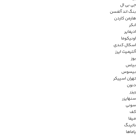
جی بی ال
بنگ اند آلفسن
هارمن کاردن
انکر
ادیفایر
اونیکوما
اسکال کندی
آلتیمیت ایرز
بوز
بیتس
بیسوس
تهران اسپیکر
دنون
ریزر
سنهایزر
سونی
کف
میفا
ناتینگ
یاماها