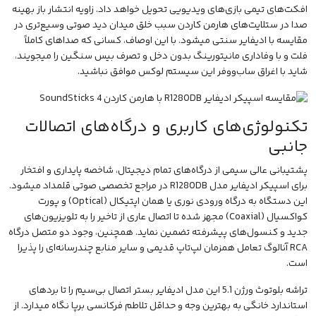
افکت‌های تیمی بازی‌های ویدیویی تحویل خواهد داد. زاویه انتشار باز بهینه
صدا در ستلایت‌های هارمن کاردن سبب خلق میدان دید صوتی وسیع‌تری در
مقایسه
با ادیفایر سنتی میشود. با این اوصاف، کسانی که صداهای کاملاً
فلت و با وفاداری مانیتورینگ بدون دخل و تصرف بیس سنگین را میجویند،
شاید با اغراق ساب‌ووفر این سیستم لوکس موافق نباشید.
تکنولوژی‌های کاربری و درگاه‌های اتصالات
جانبی
پشتیبانی عالی سیمی از درگاه‌های تمام دیجیتال، شاخصه پایداری و افتخار
برای اسپیکر ادیفایر مدل R1280DB در مراجع تخصصی صوتی قلمداد میشود.
این دستگاه به درگاه ورودی نوری یا همان اپتیکال (Optical) و پورت
کواکسیال (Coaxial) مجهز شده تا اتصال عاری از تاخیر را به تلویزیون‌های
جدید و کنسول‌های پیشرفته تضمین نماید. همچنین، وجود دو متصل درگاه
RCA آنالوگ تعامل همزمان لپ‌تاپ قدیمی و سایر منابع چندرسانه‌ای را پذیرا
است.
تراشه بلوتوث ورژن 5.1 این مدل ادیفایر بستر اتصال بی‌سیم را تا بردهای
استاندارد خانگی به بهترین وجه و حداقل تلاطم فرکانسی برپا نگاه میدارد. از