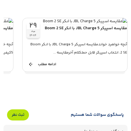
۲۹
مقایسه اسپیکر JBL Charge 5 با انکر Boom 2 SE
مقایسه Soundcore Motion Plus با  Charge 5
مرداد
۱۴۰۴
آنچه خواهید خواندمقایسه اسپیکر JBL Charge 5 با انکر Boom
2 SE، انتخاب اسپیکر قابل حملکلام آخرمقایسه ...
5کیفیت صداطراحی و ساختارباتری و مدت زمان ...
ادامه مطلب
پاسخگوی سوالات شما هستیم
ثبت نظر