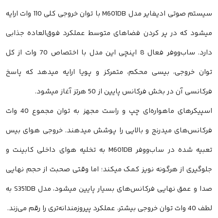
سیستم صوتی ادیفایر مدل M601DB با توان خروجی کلی 110 وات ارایه
میشود که در پر کردن فضاهای متوسط عملکرد فوق‌العاده جذابی
دارد. ساب‌ووفر فعال 8 اینچی این مدل با اختصاص 70 وات از کل
توان خروجی، بیسی محکم، متمرکز و پویا ارایه میدهد که پاسخ
فرکانسی آن در بخش فرکانس پایین از 50 هرتز آغاز میشود.
اسپیکرهای ماهواره‌ای چپ و راست مجهز به توان مجموع 40 وات
فرکانس‌های میدرنج و بالایی را پوشش میدهند. خروجی هوای بیس
تعبیه شده در ساب‌ووفر M601DB به تخلیه هوای داخلی کابینت و
جلوگیری از هرگونه نویز کمک میکند؛ اما وقتی صحبت از حجم نهایی
صدا و عمق نهایی فرکانس‌های بسیار پایین میشود، مدل S351DB به
لطف 40 وات توان خروجی بیشتر، عملکرد پیروزمندانه‌تری را رقم می‌زند.