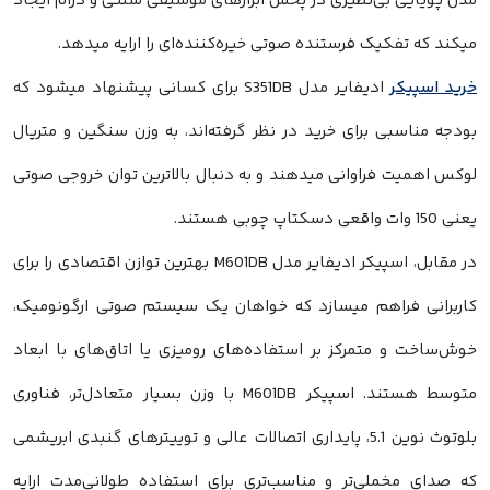
مدل پویایی بی‌نظیری در پخش ابزارهای موسیقی سنتی و درام ایجاد
میکند که تفکیک فرستنده‌ صوتی خیره‌کننده‌ای را ارایه میدهد.
خرید اسپیکر
ادیفایر مدل S351DB برای کسانی پیشنهاد میشود که
بودجه مناسبی برای خرید در نظر گرفته‌اند، به وزن سنگین و متریال
لوکس اهمیت فراوانی میدهند و به دنبال بالاترین توان خروجی صوتی
یعنی 150 وات واقعی دسکتاپ چوبی هستند.
در مقابل، اسپیکر ادیفایر مدل M601DB بهترین توازن اقتصادی را برای
کاربرانی فراهم میسازد که خواهان یک سیستم صوتی ارگونومیک،
خوش‌ساخت و متمرکز بر استفاده‌های رومیزی یا اتاق‌های با ابعاد
متوسط هستند. اسپیکر M601DB با وزن بسیار متعادل‌تر، فناوری
بلوتوث نوین 5.1، پایداری اتصالات عالی و توییترهای گنبدی ابریشمی
که صدای مخملی‌تر و مناسب‌تری برای استفاده طولانی‌مدت ارایه