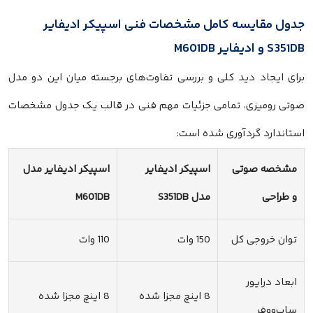
جدول مقایسه کامل مشخصات فنی اسپیکر ادیفایر
S351DB و ادیفایر M601DB
برای ایجاد دید کلی و بررسی تفاوت‌های برجسته میان این دو مدل
صوتی رومیزی، تمامی جزئیات مهم فنی در قالب یک جدول مشخصات
استاندارد گردآوری شده است:
مشخصه صوتی
اسپیکر ادیفایر
اسپیکر ادیفایر مدل
و طراحی
مدل S351DB
M601DB
توان خروجی کل
150 وات
110 وات
ابعاد درایور
8 اینچ مجزا شده
8 اینچ مجزا شده
ساب‌ووفر