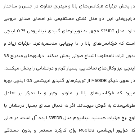
در پخش جزئیات فرکانس‌های بالا و میدرنج، تفاوت در جنس و ساختار
درایورهای این دو مدل نقش مستقیمی در امضای صدای خروجی
دارد. مدل S351DB مجهز به توییترهای گنبدی تیتانیومی 0.75 اینچی
است که فرکانس‌های بالا را با پویایی منحصربه‌فرد، جزئیات زیاد و
بدون اثرات نامطلوب اشباع صوتی پخش میکند. درایورهای میدرنج 3.5
اینچی نیز وکال‌های تماشایی، بسیار گرم و درخشانی را پخش میکنند.
در سوی دیگر، M601DB از توییترهای گنبدی ابریشمی 0.5 اینچی بهره
میبرد که فرکانس‌های بالا را ملوتر، نرم‌تر و با تمرکز بر تعادل
طولانی‌مدت به گوش میرساند. اگر به دنبال صدای بسیار درخشان با
اوج نرخ جزئیات هستید تیتانیوم مدل S351DB ایده آل است، در حالی
که درایور ابریشمی M601DB برای کارکرد مستمر و بدون خستگی