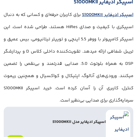
S1000MKII
S1000M
برای کاربران حرفه‌ای و کسانی که به دنبال
اسپیکری با کیفیت و صدای HiRes هستند، طراحی شده است. این
اسپیکر کامپیوتر با ووفر 5.5 اینچی و توییتر تیتانیومی، بیس عمیق و
تریبل شفافی ارائه میدهد. تقویت‌کننده داخلی کلاس D و پردازشگر
DSP به همراه بلوتوث 5.0، صدایی قدرتمند و بی‌نقص را تضمین
دی‌های آنالوگ، اپتیکال و کواکسیال و همچنین ریموت
کنترل، کاربری آن را آسان کرده است. خرید اسپیکر S1000MKII
ی برای صدایی بی‌نظیر است.
اسپیکر ادیفایر مدل S1000MKII