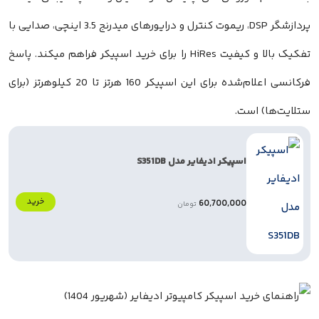
پردازشگر DSP، ریموت کنترل و درایورهای میدرنج 3.5 اینچی، صدایی با
تفکیک بالا و کیفیت HiRes را برای خرید اسپیکر فراهم میکند. پاسخ
فرکانسی اعلام‌شده برای این اسپیکر 160 هرتز تا 20 کیلوهرتز (برای
است.
اسپیکر ادیفایر مدل S351DB
خرید
60,700,000
تومان