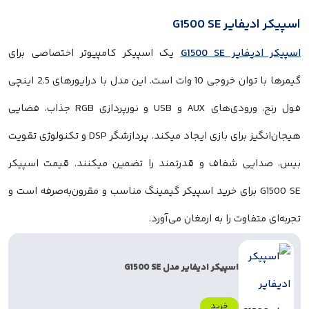
G1500 SE
G1500 S
یک اسپیکر کامپیوتر اختصاصی برای
گیمرها با توان خروجی 10 وات است. این مدل با درایورهای 2.5 اینچی
فول رنج، ورودی‌های AUX و USB و نورپردازی RGB جذاب، فضایی
هیجان‌انگیز برای بازی ایجاد میکند. پردازشگر DSP و تکنولوژی تقویت
 شفاف و قدرتمند را تضمین میکنند. قیمت اسپیکر
G1500 برای خرید اسپیکر گیمینگ مناسب و مقرون‌به‌صرفه است و
وت را به ارمغان می‌آورد.
اسپیکر ادیفایر مدل G1500 SE
خرید