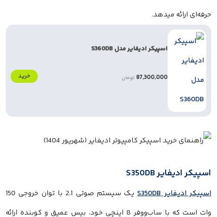
ه میدهد.
اسپیکر ادیفایر مدل S360DB
خرید
87,300,000
تومان
 S350DB
S350DB
یک سیستم صوتی 2.1 با توان خروجی 150
وات است که با ساب‌ووفر 8 اینچی خود، بیس عمیق و کوبنده ارائه