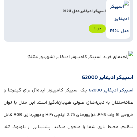
اسپیکر ادیفایر مدل R12U
خرید
ر G2000
 G2000
یک اسپیکر کامپیوتر ایده‌آل برای گیمرها و
 به تجربه‌های صوتی هیجان‌انگیز است. این مدل با توان
خروجی 16 وات RMS، درایورهای 2.75 اینچی HiFi و نورپردازی RGB قابل
تنظیم، محیط بازی شما را متحول میکند. پشتیبانی از بلوتوث 4.2،