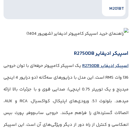
 R2750DB
R2750D
یک اسپیکر کامپیوتر حرفه‌ای با توان خروجی
136 وات RMS است. این مدل با درایورهای سه‌گانه (دو درایور 4 اینچی
میدرنج و یک توییتر 0.75 اینچی)، صدایی قوی و با جزئیات بالا ارائه
میدهد. بلوتوث 5.1، ورودی‌های اپتیکال، کواکسیال، RCA و AUX،
ترده‌ای را فراهم میکند. خروجی ساب‌ووفر، پورت بیس
نترل از راه دور از دیگر ویژگی‌های آن است. این اسپیکر