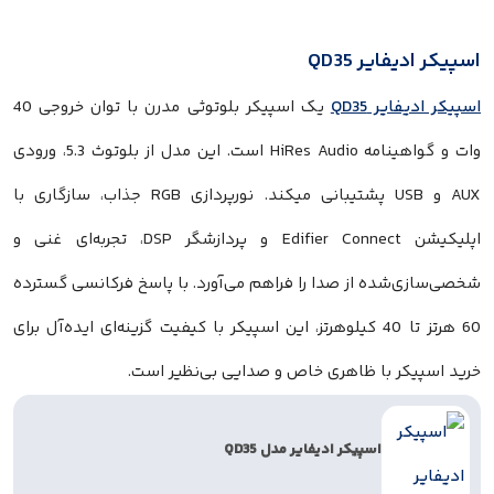
یر QD35
 QD35
یک اسپیکر بلوتوثی مدرن با توان خروجی 40
وات و گواهینامه HiRes Audio است. این مدل از بلوتوث 5.3، ورودی
AUX و USB پشتیبانی میکند. نورپردازی RGB جذاب، سازگاری با
اپلیکیشن Edifier Connect و پردازشگر DSP، تجربه‌ای غنی و
ده از صدا را فراهم می‌آورد. با پاسخ فرکانسی گسترده
60 هرتز تا 40 کیلوهرتز، این اسپیکر با کیفیت گزینه‌ای ایده‌آل برای
 با ظاهری خاص و صدایی بی‌نظیر است.
اسپیکر ادیفایر مدل QD35