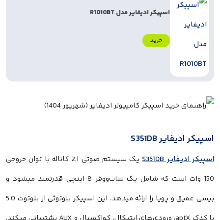
اسپیکر ادیفایر مدل R1010BT
خرید
 S351DB
S351DB
یک سیستم صوتی 2.1 کاناله با توان خروجی
150 وات است که شامل یک ساب‌ووفر 8 اینچی قدرتمند میشود و
بیسی عمیق و پویا را ارائه میدهد. این اسپیکر بلوتوثی از بلوتوث 5.0
با کدک aptX، ورودی‌های اپتیکال، کواکسیال و AUX پشتیبانی میکند.