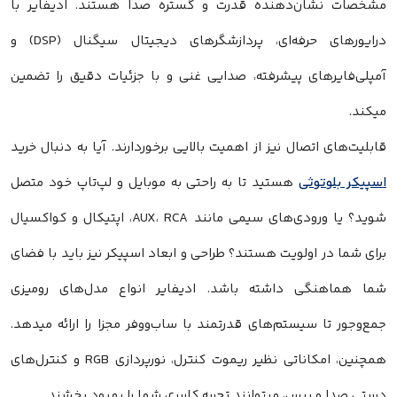
ان‌دهنده قدرت و گستره صدا هستند. ادیفایر با
درایورهای حرفه‌ای، پردازشگرهای دیجیتال سیگنال (DSP) و
های پیشرفته، صدایی غنی و با جزئیات دقیق را تضمین
تصال نیز از اهمیت بالایی برخوردارند. آیا به دنبال خرید
وثی
هستید تا به راحتی به موبایل و لپ‌تاپ خود متصل
شوید؟ یا ورودی‌های سیمی مانند AUX، RCA، اپتیکال و کواکسیال
 اولویت هستند؟ طراحی و ابعاد اسپیکر نیز باید با فضای
گی داشته باشد. ادیفایر انواع مدل‌های رومیزی
 سیستم‌های قدرتمند با ساب‌ووفر مجزا را ارائه میدهد.
همچنین، امکاناتی نظیر ریموت کنترل، نورپردازی RGB و کنترل‌های
بیس، میتوانند تجربه کاربری شما را بهبود بخشند.