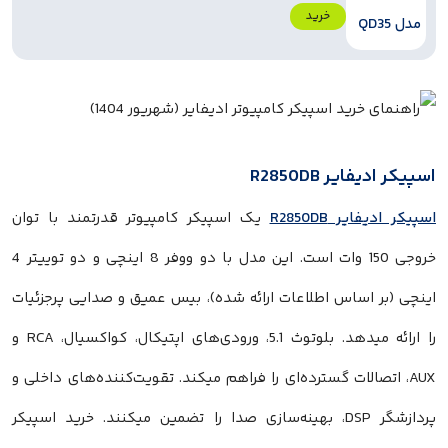
خرید
 R2850DB
R2850DB
یک اسپیکر کامپیوتر قدرتمند با توان
خروجی 150 وات است. این مدل با دو ووفر 8 اینچی و دو توییتر 4
ساس اطلاعات ارائه شده)، بیس عمیق و صدایی پرجزئیات
را ارائه میدهد. بلوتوث 5.1، ورودی‌های اپتیکال، کواکسیال، RCA و
الات گسترده‌ای را فراهم میکند. تقویت‌کننده‌های داخلی و
پردازشگر DSP، بهینه‌سازی صدا را تضمین میکنند. خرید اسپیکر