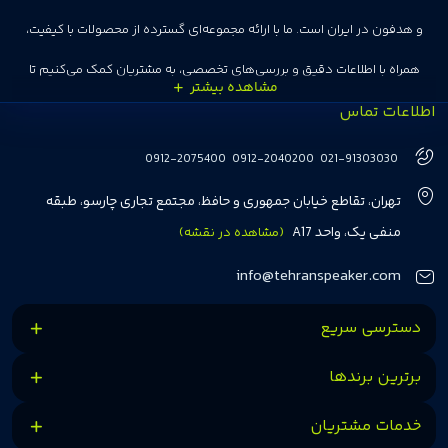
و هدفون در ایران است. ما با ارائه مجموعه‌ای گسترده از محصولات با کیفیت،
همراه با اطلاعات دقیق و بررسی‌های تخصصی، به مشتریان کمک می‌کنیم تا
اطلاعات تماس
انتخاب‌های درست و هوشمندانه‌ای داشته باشند. تهران اسپیکر با تجربه‌ای بیش از
هفت سال در این زمینه، بر ایجاد تجربه خریدی آسان، سریع و مطمئن تمرکز دارد تا
0912-2075400
0912-2040200
021-91303030
مشتریان بتوانند با خیالی آسوده از انتخاب خود لذت ببرند. ما به رضایت و اعتماد
تهران، تقاطع خیابان جمهوری و حافظ، مجتمع تجاری چارسو، طبقه
مشتریان اهمیت می‌دهیم و همواره در تلاشیم تا بهترین‌ها را برای آن‌ها فراهم
منفی یک، واحد A17
(مشاهده در نقشه)
کنیم.
info@tehranspeaker.com
دسترسی سریع
برترین برندها
خدمات مشتریان