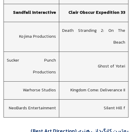
Sandfall Interactive
Clair Obscur Expedition 33
Death Stranding 2: On The
Kojima Productions
Beach
Sucker Punch
Ghost of Yotei
Productions
Warhorse Studios
Kingdom Come: Deliverance II
NeoBards Entertainment
Silent Hill f
بهترین کارگردانی هنری (Best Art Direction)