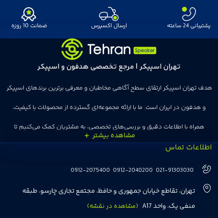
پشتیبانی 24 ساعته
ارسال اکسپرس
ضمانت 10 روزه
تهران اسپیکر | مرجع تخصصی هدفون و اسپیکر
هدف تهران اسپیکر ارتقای سطح آگاهی مخاطبان و معرفی برترین برندهای اسپیکر
و هدفون در ایران است. ما با ارائه مجموعه‌ای گسترده از محصولات با کیفیت،
همراه با اطلاعات دقیق و بررسی‌های تخصصی، به مشتریان کمک می‌کنیم تا
اطلاعات تماس
انتخاب‌های درست و هوشمندانه‌ای داشته باشند. تهران اسپیکر با تجربه‌ای بیش از
هفت سال در این زمینه، بر ایجاد تجربه خریدی آسان، سریع و مطمئن تمرکز دارد تا
0912-2075400
0912-2040200
021-91303030
مشتریان بتوانند با خیالی آسوده از انتخاب خود لذت ببرند. ما به رضایت و اعتماد
تهران، تقاطع خیابان جمهوری و حافظ، مجتمع تجاری چارسو، طبقه
مشتریان اهمیت می‌دهیم و همواره در تلاشیم تا بهترین‌ها را برای آن‌ها فراهم
منفی یک، واحد A17
(مشاهده در نقشه)