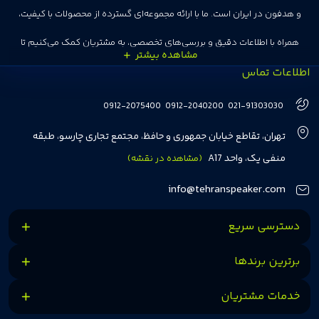
و هدفون در ایران است. ما با ارائه مجموعه‌ای گسترده از محصولات با کیفیت،
همراه با اطلاعات دقیق و بررسی‌های تخصصی، به مشتریان کمک می‌کنیم تا
اطلاعات تماس
انتخاب‌های درست و هوشمندانه‌ای داشته باشند. تهران اسپیکر با تجربه‌ای بیش از
هفت سال در این زمینه، بر ایجاد تجربه خریدی آسان، سریع و مطمئن تمرکز دارد تا
0912-2075400
0912-2040200
021-91303030
مشتریان بتوانند با خیالی آسوده از انتخاب خود لذت ببرند. ما به رضایت و اعتماد
تهران، تقاطع خیابان جمهوری و حافظ، مجتمع تجاری چارسو، طبقه
مشتریان اهمیت می‌دهیم و همواره در تلاشیم تا بهترین‌ها را برای آن‌ها فراهم
منفی یک، واحد A17
(مشاهده در نقشه)
کنیم.
info@tehranspeaker.com
دسترسی سریع
برترین برندها
خدمات مشتریان