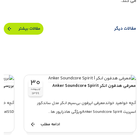
می کند.
مقالات دیگر
مقالات بیشتر
۳۰
معرفی هدفون انکر Anker Soundcore Spirit
بررسی SSD کروشیال T710، سریع، اما داغ و گران
اردیبهشت
۱۳۹۹
آنچه خواهید خواندمعرفی ایرفون بی‌سیم انکر مدل ساندکور
اسپریت Anker Soundcore Spiritویژگی هادرایور ها...
CrucialSSD کروشیال T710، پرچمدار جدید SSD
ادامه مطلب