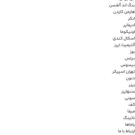
بنگ اند آلفسن
هارمن کاردن
انکر
ادیفایر
اونیکوما
اسکال کندی
آلتیمیت ایرز
بوز
بیتس
بیسوس
تهران اسپیکر
دنون
ریزر
سنهایزر
سونی
کف
میفا
ناتینگ
یاماها
ارتباط با ما