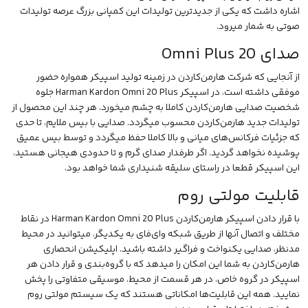
اشاره داشت که یکی از جدیدترین تولیدات این کمپانی بزرگ عرصه تولیدات
صوتی به شمار میرود.
صدای Omni Plus 20
از آنجایی که شرکت
هارمن‌کاردن
در زمینه تولید اسپیکر همواره حضور
موفقی داشته است، در اسپیکر Harman Kardon Omni 20 Plus جلوه
شخصیت صدایی هارمن‌کاردن کاملا به چشم میخورد، هر چند این محصول از
تولیدات جدید هارمن‌کاردن محسوب میگردد. صدایی با بیس ملایم، تا حدی
که جزئیات فرکانس‌های میانی و بالا کاملا حفظ میگردد و توسط بیس عمیق
پوشیده نخواهد گردید. اگر طرفدار صدای گرم و تا حدودی هیجانی هستید،
این اسپیکر قطعا در راستای سلیقه شنیداری شما خواهد بود.
قابلیت مولتی روم
با قرار دادن اسپیکر هارمن‌کاردن Harman Kardon Omni 20 Plus در نقاط
مختلف و اتصال آنها از طریق شبکه وای‌فای به یکدیگر، میتوانید در محیط
مدنظر، صدایی یکنواخت و فراگیر داشته باشید. اپلیکیشن انحصاری
هارمن‌کاردن به شما این امکان را میدهد که با گروه‌بندی و قرار دادن هر
اسپیکر در گروه خاص، در هر قسمت از محیط، موسیقی متفاوتی را پخش
نمایید. همه این قابلیت‌ها امکاناتی هستند که یک سیستم مولتی روم