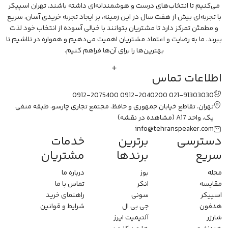
می‌کنیم تا انتخاب‌های درست و هوشمندانه‌ای داشته باشند. تهران اسپیکر
با تجربه‌ای بیش از هفت سال در این زمینه، بر ایجاد تجربه خریدی آسان، سریع
و مطمئن تمرکز دارد تا مشتریان بتوانند با خیالی آسوده از انتخاب خود لذت
ببرند. ما به رضایت و اعتماد مشتریان اهمیت می‌دهیم و همواره در تلاشیم تا
بهترین‌ها را برای آن‌ها فراهم کنیم.
اطلاعات تماس
0912-2075400
0912-2040200
021-91303030
تهران، تقاطع خیابان جمهوری و حافظ، مجتمع تجاری چارسو، طبقه منفی
یک، واحد A17
(مشاهده در نقشه)
info@tehranspeaker.com
دسترسی
برترین
خدمات
سریع
برندها
مشتریان
مجله
بوز
درباره ما
مقایسه
انکر
تماس با ما
اسپیکر
سونی
راهنمای خرید
هدفون
جی بی ال
شرایط و قوانین
شارژر
آلتیمیت ایرز