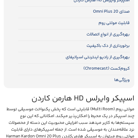
اسپیکر وایرلس HD هارمن کاردن
صدای Omni Plus 20
قابلیت مولتی روم
بهره‌گیری از انواع اتصالات
برخورداری از دک باکیفیت
بهره‌گیری از رادیو اینترنتی اسپاتیفای
کروم‌کست (Chromecast)
ویژگی‌ها
اسپیکر وایرلس HD هارمن کاردن
مولتی روم (Multi Room) قابلیتی است که پخش یکنواخت موسیقی توسط
چند
اسپیکر
در یک محیط را امکان‌پذیر میکند. امکاناتی که این نوع
سیستم‌ها به کاربر میدهد سبب افزایش محبوبیت این دسته از محصولات
نزد علاقه‌مندان به موسیقی شده است. از جمله اسپیکرهای دارای قابلیت
مولتی روم میتوان به اسپیکر هارمن‌کاردن Harman Kardon Omni 20 Plus