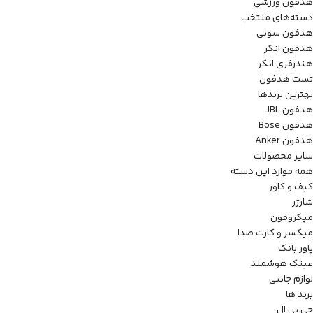
هدفون ورزشی
دسته‌های منتخب
هدفون سونی
هدفون انکر
هندزفری انکر
تست هدفون
بهترین برندها
هدفون JBL
هدفون Bose
هدفون Anker
سایر محصولات
همه موارد این دسته
کیف و کاور
شارژر
میکروفون
میکسر و کارت صدا
پاور بانک
عینک هوشمند
لوازم جانبی
برند ها
جی بی ال