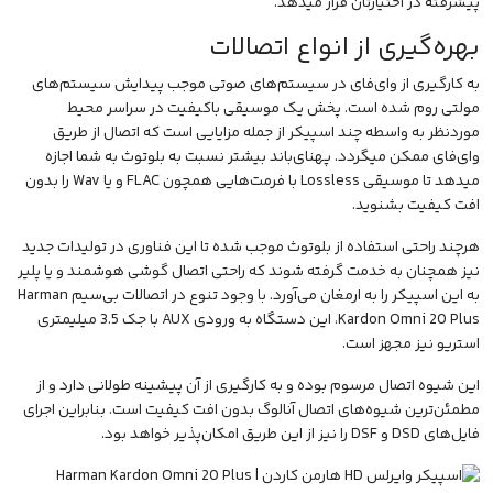
پیشرفته در اختیارتان قرار میدهد.
بهره‌گیری از انواع اتصالات
به کارگیری از وای‌فای در سیستم‌های صوتی موجب پیدایش سیستم‌های
مولتی روم شده است. پخش یک موسیقی باکیفیت در سراسر محیط
موردنظر به واسطه چند اسپیکر از جمله مزایایی است که اتصال از طریق
وای‌فای ممکن میگردد. پهنای‌باند بیشتر نسبت به بلوتوث به شما اجازه
میدهد تا موسیقی Lossless با فرمت‌هایی همچون FLAC و یا Wav را بدون
افت کیفیت بشنوید.
هرچند راحتی استفاده از بلوتوث موجب شده تا این فناوری در تولیدات جدید
نیز همچنان به خدمت گرفته شوند که راحتی اتصال گوشی هوشمند و یا پلیر
به این اسپیکر را به ارمغان می‌‌آورد. با وجود تنوع در اتصالات بی‌سیم Harman
Kardon Omni 20 Plus، این دستگاه به ورودی AUX با جک 3.5 میلیمتری
استریو نیز مجهز است.
این شیوه اتصال مرسوم بوده و به کارگیری از آن پیشینه طولانی دارد و از
مطمئن‌ترین شیوه‌های اتصال آنالوگ بدون افت کیفیت است. بنابراین اجرای
فایل‌های DSD و DSF را نیز از این طریق امکان‌پذیر خواهد بود.