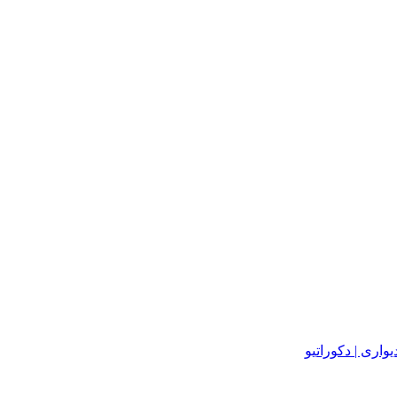
یواری | دکوراتیو