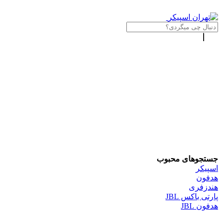
جستجوهای محبوب
اسپیکر
هدفون
هندزفری
پارتی باکس JBL
هدفون JBL