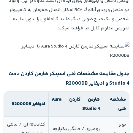
ایکس باکس یا پلیرهای بلوری ایده آل است. علاوه بر این، وجود
دو متصل ورودی آنالوگ RCA امکان اتصال همزمان به کامپیوتر
شخصی و یک منبع صوتی دیگر مانند گرامافون را بدون نیاز به
تعویض مداوم کابل ها فراهم میکند.
جدول مقایسه مشخصات فنی اسپیکر هارمن کاردن Aura
Studio 4 و ادیفایر R2000DB
مشخصه
هارمن کاردن Aura
ادیفایر R2000DB
فنی
Studio 4
نوع
کتابخانه ای / مالتی
رومیزی / خانگی یکپارچه