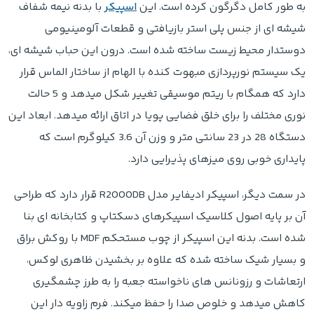
به طور کامل دگرگون کرده است. این
اسپیکر
با بدنه نیمه شفاف
شیشه ای از جنس پلی استر بازیافتی و قطعات آلومینیومی
دوستدار محیط زیست ساخته شده است. درون این حباب شیشه ای،
یک سیستم نورپردازی مبهوت کنده با الهام از ساختار الماس قرار
دارد که همگام با ریتم موسیقی تغییر شکل میدهد و 5 حالت
نوری مختلف را برای خلق فضایی پویا در اتاق ارائه میدهد. ابعاد این
دستگاه 28 در 23 سانتی متر و وزن آن 3.6 کیلوگرم است که
پایداری خوبی روی میزهای پذیرایی دارد.
در سمت دیگر، اسپیکر ادیفایر مدل R2000DB قرار دارد که طراحی
آن بر پایه اصول کلاسیک اسپیکرهای دسکتاپ و کتابخانه ای بنا
شده است. بدنه این اسپیکر از چوب مستحکم MDF با روکش براق
و بسیار شیک ساخته شده که علاوه بر بخشیدن ظاهری لوکس،
ارتعاشات و رزونانس های ناخواسته جعبه را به طرز چشمگیری
کاهش میدهد و خلوص صدا را حفظ میکند. فرم زاویه دار این