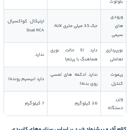
بلوتوث
ورودی
اپتیکال، کواکسیال،
های
جک 3.5 میلی متری AUX
Dual RCA
سیمی
نورپردازی
دارد (5 حالت نوری
ندارد
تعاملی
هماهنگ با ریتم)
ریموت
ندارد (دکمه های لمسی
دارد (بیسیم رونده)
کنترل
روی بدنه)
وزن
3.6 کیلوگرم
7 کیلوگرم
دستگاه
کلام آخر و پیشنهاد خرید بر اساس سناریوهای کاربردی