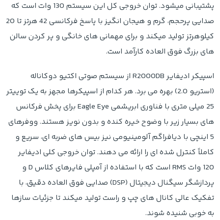
پشتیبانی میشود. توان خروجی کل این سیستم 130 وات است که
صدایی پرحجم، گرم و هیجان انگیز با پاسخ فرکانسی 42 هرتز تا 20
کیلوهرتز تولید میکند و برای مهمانی های خانگی و پر کردن سالن
های بزرگ فوق العاده کارآمد است.
اسپیکر ادیفایر R2000DB از سیستم صوتی اکتیو دوکاناله
(استریو 2.0) بهره می برد. هر کدام از اسپیکرها مجهز به یک توییتر
25 میلی متری با فناوری ابریشمی Eagle Eye برای پخش فرکانس
های بسیار زیر با وضوح خیره کنده و بدون نویز هستند. ووفرهای
5 اینچی با دیافراگم آلومینیومی نیز بیس های ضربه ای، سریع و
کاملاً کنترل شده ای را ارائه می دهند. توان خروجی کلی ادیفایر
120 وات RMS است که با استفاده از آمپلی فایرهای کلاس D و
پردازشگر سیگنال دیجیتال (DSP) صدایی فوق العاده دقیق، با
تفکیک عالی کانال های چپ و راست تولید میکند تا جزئیات سازها
به خوبی شنیده شوند.