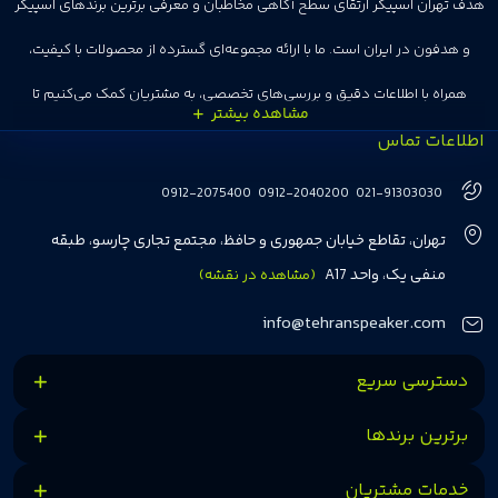
هدف تهران اسپیکر ارتقای سطح آگاهی مخاطبان و معرفی برترین برندهای اسپیکر
و هدفون در ایران است. ما با ارائه مجموعه‌ای گسترده از محصولات با کیفیت،
همراه با اطلاعات دقیق و بررسی‌های تخصصی، به مشتریان کمک می‌کنیم تا
اطلاعات تماس
انتخاب‌های درست و هوشمندانه‌ای داشته باشند. تهران اسپیکر با تجربه‌ای بیش از
هفت سال در این زمینه، بر ایجاد تجربه خریدی آسان، سریع و مطمئن تمرکز دارد تا
0912-2075400
0912-2040200
021-91303030
مشتریان بتوانند با خیالی آسوده از انتخاب خود لذت ببرند. ما به رضایت و اعتماد
تهران، تقاطع خیابان جمهوری و حافظ، مجتمع تجاری چارسو، طبقه
مشتریان اهمیت می‌دهیم و همواره در تلاشیم تا بهترین‌ها را برای آن‌ها فراهم
منفی یک، واحد A17
(مشاهده در نقشه)
کنیم.
info@tehranspeaker.com
دسترسی سریع
برترین برندها
خدمات مشتریان