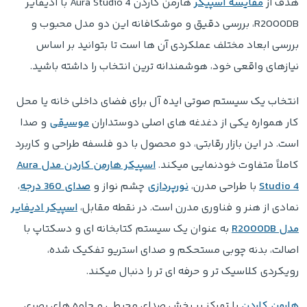
هدف از
مقایسه اسپیکر
هارمن کاردن Aura Studio 4 با ادیفایر
R2000DB، بررسی دقیق و موشکافانه این دو مدل محبوب و
بررسی ابعاد مختلف عملکردی آن ها است تا بتوانید بر اساس
نیازهای واقعی خود، هوشمندانه ترین انتخاب را داشته باشید.
انتخاب یک سیستم صوتی ایده آل برای فضای داخلی خانه یا محل
کار همواره یکی از دغدغه های اصلی دوستداران
موسیقی
و صدا
است. در این بازار رقابتی، دو محصول با دو فلسفه طراحی و کاربرد
کاملاً متفاوت خودنمایی میکند.
اسپیکر هارمن کاردن مدل Aura
Studio 4
با طراحی مدرن،
نورپردازی
چشم نواز و
صدای 360 درجه
،
نمادی از هنر و فناوری مدرن است. در نقطه مقابل،
اسپیکر ادیفایر
مدل R2000DB
به عنوان یک سیستم کتابخانه ای و دسکتاپ با
اصالت، بدنه چوبی مستحکم و صدای استریو تفکیک شده،
رویکردی کلاسیک تر و حرفه ای تر را دنبال میکند.
هارمن کاردن
با تمرکز بر پخش صدای محیطی و جلوه های بصری