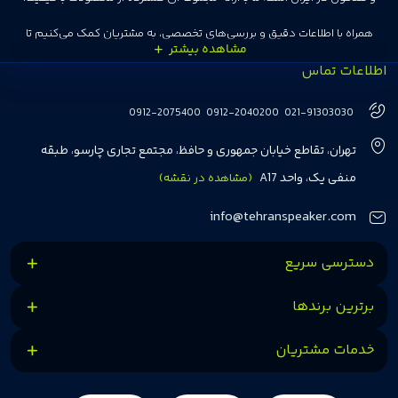
همراه با اطلاعات دقیق و بررسی‌های تخصصی، به مشتریان کمک می‌کنیم تا
اطلاعات تماس
انتخاب‌های درست و هوشمندانه‌ای داشته باشند. تهران اسپیکر با تجربه‌ای بیش از
هفت سال در این زمینه، بر ایجاد تجربه خریدی آسان، سریع و مطمئن تمرکز دارد تا
0912-2075400
0912-2040200
021-91303030
مشتریان بتوانند با خیالی آسوده از انتخاب خود لذت ببرند. ما به رضایت و اعتماد
تهران، تقاطع خیابان جمهوری و حافظ، مجتمع تجاری چارسو، طبقه
مشتریان اهمیت می‌دهیم و همواره در تلاشیم تا بهترین‌ها را برای آن‌ها فراهم
منفی یک، واحد A17
(مشاهده در نقشه)
کنیم.
info@tehranspeaker.com
دسترسی سریع
برترین برندها
خدمات مشتریان