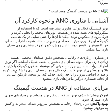
میرود؟
آشنایی با فناوری ANC و نحوه کارکرد آن
نویز کنسلینگ فعال نوعی فناوری پیشرفته است که با استفاده از
میکروفون‌های تعبیه‌ شده در هدست، نویزهای محیط را تحلیل کرده و
فرکانس‌های معکوس تولید میکند تا آن‌ها را خنثی نماید. در یک هدست
گیمینگ، این فناوری میتواند صداهای پس‌زمینه مانند همهمه افراد یا صدای
فن کامپیوتر را کاهش دهد. با این روش، گیمر تمرکز بیشتری روی صدای
بازی پیدا میکند.
در بسیاری از بازی‌های رقابتی، تشخیص دقیق صداهای محیطی اهمیت
زیادی دارد، برای نمونه صدای پای دشمن یا لحظه شلیک اسلحه. اگر نویز
اطراف زیاد باشد، این جزئیات صوتی گم میشوند. هدفون گیمینگ با کیفیت
بالا و بهره‌گیری از نویز کنسلینگ فعال میتواند فضای بازی را شفاف‌تر کرده
و صدای اضافی بیرون را تا حد زیادی حذف کند. در نتیجه، بازیکن آسان‌تر
از لحاظ شنیداری درگیر ماجراهای بازی میشود.
مزایای استفاده از ANC در هدست گیمینگ
تمرکز بیشتر:
با حذف نویز اضافه، بازیکن بهتر میتواند بر رویدادهای صوتی
بازی متمرکز شود.
بهبود واکنش:
در بازی‌های رقابتی، تشخیص سریع‌تر صداها منجر به واکنش
به‌ موقع‌تر میشود.