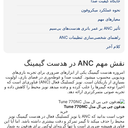
جایگاه کیفیت صدا
نحوه عملکرد میکروفون
معیارهای مهم
تأثیر ANC بر عمر باتری هدست‌های بی‌سیم
راهنمای شخصی‌سازی تنظیمات ANC
کلام آخر
نقش مهم ANC در هدست گیمینگ
امروزه
هدست گیمینگ
یکی از ابزارهای ضروری برای تجربه بازی‌های
ویدیویی محسوب میشود. کیفیت صدا و غوطه‌وری در فضای بازی، اولویت
بسیاری از بازیکنان است. نویز کنسلینگ فعال (ANC) فناوری‌ای است که
اخیراً توجه گیمرها را جلب کرده و وعده میدهد نویز محیط را کاهش داده و
تجربه صوتی متمرکزتری ارائه دهد.
هدفون جی بی ال مدل Tune 770NC
خرید
خوب است بدانید که ANC یا نویز کنسلینگ فعال در هدست گیمینگ نویز
محیط را حذف میکند تا گیمر تمرکز و دقت بیشتری داشته باشد. اما آیا این
فناوری همیشه ضروری است یا تنها گزینه‌ای لوکس برای هدفون به شمار