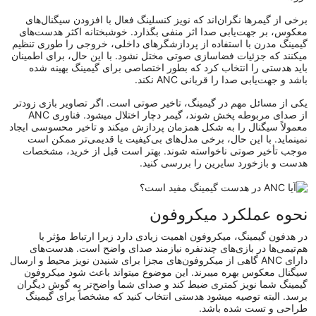
برخی از گیمرها نگران‌اند که نویز کنسلینگ فعال با افزودن سیگنال‌های
معکوس، بر جهت‌یابی صدا اثر منفی بگذارد. خوشبختانه اکثر هدست‌های
گیمینگ مدرن با استفاده از پردازشگرهای داخلی، خروجی را طوری تنظیم
میکنند که جزئیات فضاسازی صوتی مختل نشود. با این حال، برای اطمینان
باید هدستی را انتخاب کرد که بطور اختصاصی برای گیمینگ بهینه شده
باشد و جهت‌یابی صدا را قربانی ANC نکند.
یکی از مسائل مهم در گیمینگ، تاخیر صوتی است. اگر تصاویر بازی زودتر
از صدای مربوطه پخش شوند، گیمر دچار اختلال میشود. فناوری ANC
معمولاً سیگنال را به شکل همزمان پردازش میکند و تاخیر محسوسی ایجاد
نمینماید. با این‌ حال، برخی مدل‌های بی‌کیفیت یا قدیمی‌تر ممکن است
موجب تأخیر صوتی ناخواسته شوند. بهتر است قبل از خرید، مشخصات
هدست و بازخورد سایرین را بررسی کنید.
نحوه عملکرد میکروفون
در هدفون گیمینگ، میکروفون اهمیت زیادی دارد زیرا ارتباط مؤثر با
هم‌تیمی‌ها در بازی‌های چندنفره نیازمند صدای واضح است. هدست‌های
دارای ANC گاهی از میکروفون‌های مجزا برای شنیدن نویز محیط و ارسال
سیگنال معکوس بهره میبرند. این موضوع میتواند باعث شود میکروفون
گیمینگ شما نویز کمتری ضبط کند و صدای شما واضح‌تر به گوش دیگران
برسد. البته توصیه میشود هدستی انتخاب کنید که مشخصاً برای گیمینگ
طراحی و تست شده باشد.