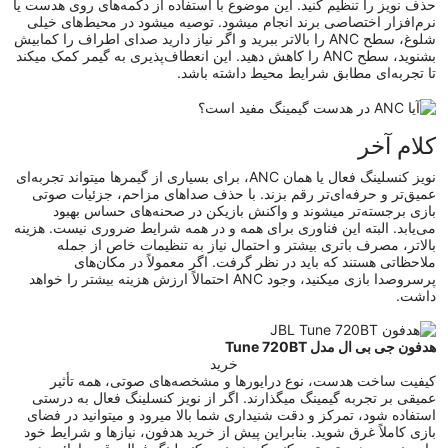
حذف نویز را تنظیم کنید. این موضوع با استفاده از دکمه‌های روی هدست یا
نرم‌افزار اختصاصی برند انجام میشود. توصیه میشود در محیط‌های خیلی
شلوغ، سطح ANC را بالاتر ببرید و اگر نیاز دارید صدای اطراف را کمابیش
بشنوید، سطح ANC را کاهش دهید. این انعطاف‌پذیری به گیمر کمک میکند
تا تجربه‌ای مطابق شرایط محیط داشته باشد.
کلام آخر
نویز کنسلینگ فعال یا همان ANC، برای بسیاری از گیمرها میتواند تجربه‌ای
عمیق‌تر و حرفه‌ای‌تر رقم بزند. با حذف صداهای مزاحم، جزئیات صوتی
بازی برجسته‌تر میشوند و واکنش بازیکن در صحنه‌های حساس بهبود
می‌یابد. البته این فناوری برای همه و در همه شرایط ضروری نیست. هزینه
بالاتر، مصرف باتری بیشتر و احتمال نیاز به تنظیمات خاص از جمله
ملاحظاتی هستند که باید در نظر گرفت. اگر معمولاً در مکان‌های
پرسر‌وصدا بازی میکنید، وجود ANC احتمالاً ارزش هزینه بیشتر را خواهد
داشت.
هدفون جی بی ال مدل Tune 720BT
خرید
کیفیت ساخت هدست، نوع درایورها و مشخصه‌های صوتی، همه تأثیر
عمیقی بر تجربه گیمینگ میگذارند. اگر از نویز کنسلینگ فعال به‌ درستی
استفاده شود، تمرکز و دقت شنیداری شما بالا میرود و میتوانید در فضای
بازی کاملاً غرق شوید. بنابراین پیش از
خرید هدفون
، نیازها و شرایط خود