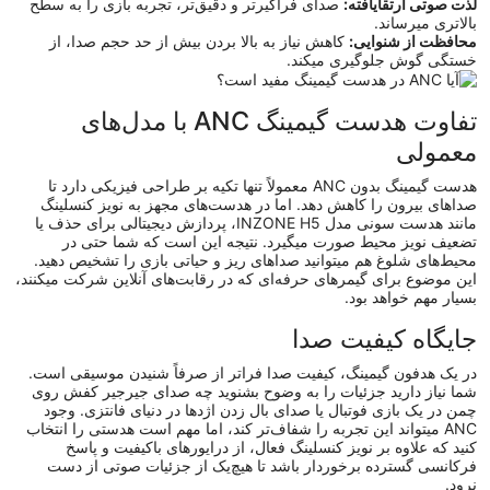
لذت صوتی ارتقایافته:
صدای فراگیرتر و دقیق‌تر، تجربه بازی را به سطح
بالاتری میرساند.
محافظت از شنوایی:
کاهش نیاز به بالا بردن بیش‌ از حد حجم صدا، از
خستگی گوش جلوگیری میکند.
تفاوت هدست‌ گیمینگ ANC با مدل‌های
معمولی
هدست گیمینگ بدون ANC معمولاً تنها تکیه بر طراحی فیزیکی دارد تا
صداهای بیرون را کاهش دهد. اما در هدست‌های مجهز به نویز کنسلینگ
مانند
هدست سونی مدل INZONE H5
، پردازش دیجیتالی برای حذف یا
تضعیف نویز محیط صورت میگیرد. نتیجه این است که شما حتی در
محیط‌های شلوغ هم میتوانید صداهای ریز و حیاتی بازی را تشخیص دهید.
این موضوع برای گیمرهای حرفه‌ای که در رقابت‌های آنلاین شرکت میکنند،
بسیار مهم خواهد بود.
جایگاه کیفیت صدا
در یک هدفون گیمینگ، کیفیت صدا فراتر از صرفاً شنیدن موسیقی است.
شما نیاز دارید جزئیات را به‌ وضوح بشنوید چه صدای جیرجیر کفش روی
چمن در یک بازی فوتبال یا صدای بال‌ زدن اژدها در دنیای فانتزی. وجود
ANC میتواند این تجربه را شفاف‌تر کند، اما مهم است هدستی را انتخاب
کنید که علاوه بر نویز کنسلینگ فعال، از درایورهای باکیفیت و پاسخ
فرکانسی گسترده برخوردار باشد تا هیچ‌یک از جزئیات صوتی از دست
نرود.