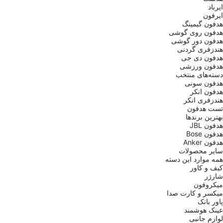
ایرباد
ایرفون
هدفون گیمینگ
هدفون روی گوشی
هدفون دور گوشی
هندزفری گردنی
هدفون دی جی
هدفون ورزشی
دسته‌های منتخب
هدفون سونی
هدفون انکر
هندزفری انکر
تست هدفون
بهترین برندها
هدفون JBL
هدفون Bose
هدفون Anker
سایر محصولات
همه موارد این دسته
کیف و کاور
شارژر
میکروفون
میکسر و کارت صدا
پاور بانک
عینک هوشمند
لوازم جانبی