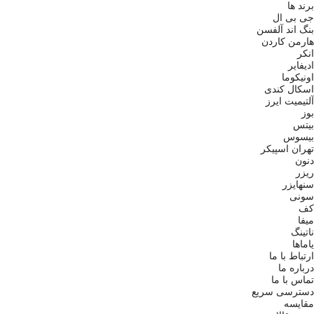
برند ها
جی بی ال
بنگ اند آلفسن
هارمن کاردن
انکر
ادیفایر
اونیکوما
اسکال کندی
آلتیمیت ایرز
بوز
بیتس
بیسوس
تهران اسپیکر
دنون
ریزر
سنهایزر
سونی
کف
میفا
ناتینگ
یاماها
ارتباط با ما
درباره ما
تماس با ما
دسترسی سریع
مقایسه