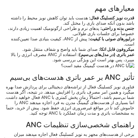
معیارهای مهم
قدرت نویز کنسلینگ فعال:
هدست باید توان کاهش نویز محیط را داشته
باشد بدون آنکه صدای بازی را مختل کند.
جنس بدنه و راحتی:
پدهای نرم و طراحی ارگونومیک اهمیت زیادی دارند،
خصوصاً برای جلسات بازی طولانی.
درایورهای صوتی با کیفیت:
پیش از ANC، کیفیت بنیادی صدا تعیین‌کننده
است.
میکروفون قابل اتکا:
صدای شما باید واضح و شفاف منتقل شود.
عمر باتری (در مدل‌های بی‌سیم):
استفاده از ANC مصرف انرژی را بالا
میبرد، پس بهتر است این ویژگی بررسی شود.
تأثیر ANC بر عمر باتری هدست‌های بی‌سیم
فناوری نویز کنسلینگ فعال از تراشه‌های دیجیتالی برای پردازش صدا بهره
میگیرد و همین امر مصرف باتری را افزایش میدهد. در نتیجه، اگر هدست
شما بی‌سیم باشد، احتمالاً زمان پخش کمتری با ANC فعال خواهید داشت.
اما بسیاری از هدست‌های گیمینگ مدرن به فرد اجازه میدهند ANC را
خاموش کند تا در مواقع غیرضروری انرژی حفظ شود. پیش از خرید، حتماً
به مشخصات باتری و مدت زمان عملکرد با ANC توجه کنید.
راهنمای شخصی‌سازی تنظیمات ANC
برخی از هدست‌های مجهز به نویز کنسلینگ فعال اجازه میدهند میزان