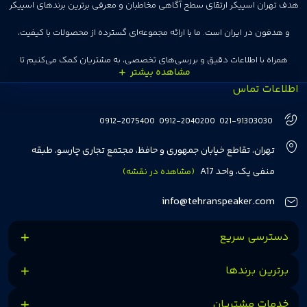
هدف تهران اسپیکر ارتقای سطح آگاهی مخاطبان و معرفی برترین برندهای اسپیکر
و هدفون در ایران است. ما با ارائه مجموعه‌ای گسترده از محصولات با کیفیت،
همراه با اطلاعات دقیق و بررسی‌های تخصصی، به مشتریان کمک می‌کنیم تا
اطلاعات تماس
انتخاب‌های درست و هوشمندانه‌ای داشته باشند. تهران اسپیکر با تجربه‌ای بیش از
هفت سال در این زمینه، بر ایجاد تجربه خریدی آسان، سریع و مطمئن تمرکز دارد تا
0912-2075400
0912-2040200
021-91303030
مشتریان بتوانند با خیالی آسوده از انتخاب خود لذت ببرند. ما به رضایت و اعتماد
تهران، تقاطع خیابان جمهوری و حافظ، مجتمع تجاری چارسو، طبقه
مشتریان اهمیت می‌دهیم و همواره در تلاشیم تا بهترین‌ها را برای آن‌ها فراهم
منفی یک، واحد A17
(مشاهده در نقشه)
کنیم.
info@tehranspeaker.com
دسترسی سریع
برترین برندها
خدمات مشتریان