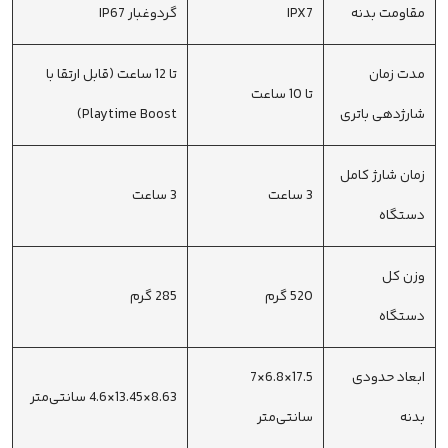
مقاومت بدنه
IPX7
گردوغبار IP67
مدت زمان
تا 12 ساعت (قابل ارتقا با
تا 10 ساعت
شارژدهی باتری
Playtime Boost)
زمان شارژ کامل
3 ساعت
3 ساعت
دستگاه
وزن کل
520 گرم
285 گرم
دستگاه
ابعاد حدودی
17.5×6.8×7
8.63×13.45×4.6 سانتی‌متر
بدنه
سانتی‌متر