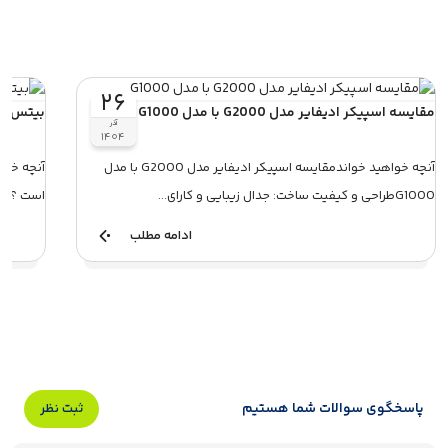
۲۶
مقایسه اسپیکر ادیفایر مدل G2000 با مدل G1000
بیتس Fit Pro یا ایرپاد اپل پرو؛ کدام ارجح است ؟
آذر
۱۴۰۴
آنچه خواهید خواندمقایسه اسپیکر ادیفایر مدل G2000 با مدل
G1000طراحی و کیفیت ساخت: جدال زیبایی و کارای...
است ؟معرفی
ادامه مطلب
پاسخگوی سوالات شما هستیم
ثبت نظر