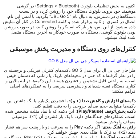
اکنون به بخش تنظیمات بلوتوث (Settings > Bluetooth) در گوشی
هوشمند خود بروید. بلوتوث دستگاه خود را روشن کرده و در لیست
دستگاه‌های در دسترس، به دنبال نام “JBL Go 5” بگردید. با لمس این نام،
اتصال در کسری از ثانیه برقرار شده و کلمه Connected در کنار آن نمایش
داده میشود. از این پس، هر بار که اسپیکر را روشن کنید، در صورت روشن
بودن بلوتوث گوشی، دستگاه به صورت خودکار به آخرین دستگاه متصل
شده لینک میشود.
کنترل‌های روی دستگاه و مدیریت پخش موسیقی
طراحان جی بی ال برای مدل GO 5 دکمه‌های کنترلی فیزیکی و برجسته‌ای
را در نظر گرفته‌اند که حتی در محیط‌های تاریک یا زمانی که دستتان خیس
است، به راحتی قابل تشخیص و فشردن هستند. این دکمه‌ها در لبه بالایی و
کناری دستگاه تعبیه شده‌اند و دسترسی سریعی را به عملکردهای اصلی
فراهم میکنند:
دکمه‌های افزایش و کاهش صدا (+ و ):
با فشردن یک‌باره یا نگه داشتن این
دکمه‌ها میتوانید حجم صدای خروجی را به دقت تنظیم کنید.
دکمه پخش/توقف (Play/Pause):
این دکمه که با نماد مثلث مشخص شده
است، عملکردهای چندگانه‌ای دارد. با یک بار فشردن آن (x1)، موسیقی
متوقف یا پخش میشود.
رفتن به آهنگ بعدی:
اگر دکمه Play را به سرعت دو بار پشت سر هم فشار
دهید (x2)، به ترک یا آهنگ بعدی جهش خواهید کرد.
بازگشت به آهنگ قبلی:
با سه بار فشردن سریع دکمه Play (x3)، دستگاه به