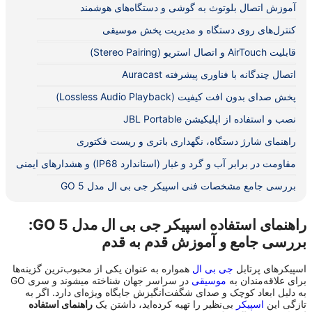
آموزش اتصال بلوتوث به گوشی و دستگاه‌های هوشمند
کنترل‌های روی دستگاه و مدیریت پخش موسیقی
قابلیت AirTouch و اتصال استریو (Stereo Pairing)
اتصال چندگانه با فناوری پیشرفته Auracast
پخش صدای بدون افت کیفیت (Lossless Audio Playback)
نصب و استفاده از اپلیکیشن JBL Portable
راهنمای شارژ دستگاه، نگهداری باتری و ریست فکتوری
مقاومت در برابر آب و گرد و غبار (استاندارد IP68) و هشدارهای ایمنی
بررسی جامع مشخصات فنی اسپیکر جی بی ال مدل GO 5
راهنمای استفاده اسپیکر جی بی ال مدل GO 5:
بررسی جامع و آموزش قدم به قدم
اسپیکرهای پرتابل
جی بی ال
همواره به عنوان یکی از محبوب‌ترین گزینه‌ها
برای علاقه‌مندان به
موسیقی
در سراسر جهان شناخته میشوند و سری GO
به دلیل ابعاد کوچک و صدای شگفت‌انگیزش جایگاه ویژه‌ای دارد. اگر به
تازگی این
اسپیکر
بی‌نظیر را تهیه کرده‌اید، داشتن یک
راهنمای استفاده