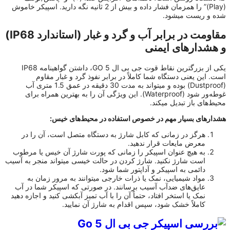
(Play)” را همزمان فشار داده و بیش از 2 ثانیه نگه دارید. اسپیکر خاموش
شده و ریست میشود.
مقاومت در برابر آب و گرد و غبار (استاندارد IP68)
و هشدارهای ایمنی
یکی از بزرگترین نقاط قوت جی بی ال GO 5، داشتن گواهینامه IP68
است. این یعنی دستگاه شما کاملاً در برابر نفوذ گرد و غبار مقاوم
(Dustproof) بوده و میتواند به مدت 30 دقیقه در عمق 1.5 متری آب
غوطه‌ور شود (Waterproof). این ویژگی آن را به بهترین همراه برای
محیط‌های باز تبدیل میکند.
هشدارهای بسیار مهم در خصوص استفاده در محیط‌های خیس:
هرگز در زمانی که کابل شارژ به دستگاه متصل است، آن را در
معرض مایعات قرار ندهید.
به هیچ عنوان اسپیکر را زمانی که پورت شارژ آن خیس یا مرطوب
است شارژ نکنید. شارژ کردن در حالت خیسی میتواند منجر به آسیب
دائمی به اسپیکر و آداپتور شما شود.
مواد شیمیایی، نمک یا ذرات خارجی میتوانند به مرور زمان به
عایق‌های ضدآب آسیب برسانند. در صورتی که اسپیکر شما در آب
نمک یا استخر افتاد، حتماً آن را با آب تمیز آبکشی کنید و اجازه دهید
کاملاً خشک شود، سپس اقدام به شارژ آن نمایید.