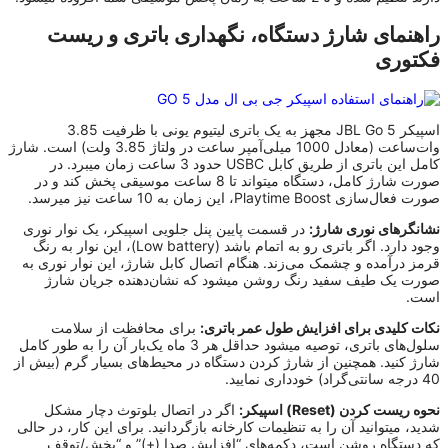
راهنمای شارژ دستگاه، نگهداری باتری و ریست
فکتوری
اسپیکر JBL Go 5 مجهز به یک باتری لیتیوم یونی با ظرفیت 3.85
وات‌ساعت (معادل 1000 میلی‌آمپر ساعت در ولتاژ 3.85 ولت) است. شارژ
کامل این باتری از طریق کابل USBC حدود 3 ساعت زمان میبرد. در
صورت شارژ کامل، دستگاه میتواند تا 8 ساعت موسیقی پخش کند و در
صورت فعال‌سازی Playtime Boost، این زمان به 10 ساعت نیز میرسد.
نشانگرهای نوری شارژ:
در قسمت پایین پنل جلویی اسپیکر، یک نوار نوری
وجود دارد. اگر باتری رو به اتمام باشد (Low battery)، این نوار به رنگ
قرمز درآمده و چشمک می‌زند. هنگام اتصال کابل شارژ، این نوار نوری به
صورت یک طیف سفید رنگ روشن میشود که نشان‌دهنده جریان شارژ
است.
نکات کلیدی برای افزایش طول عمر باتری:
برای محافظت از سلامت
سلول‌های باتری، توصیه میشود حداقل هر 3 ماه یک‌بار آن را به طور کامل
شارژ کنید. همچنین از شارژ کردن دستگاه در محیط‌های بسیار گرم (بیش از
40 درجه سانتی‌گراد) خودداری نمایید.
نحوه ریست کردن (Reset) اسپیکر:
اگر در اتصال بلوتوث دچار مشکل
شدید، میتوانید آن را به تنظیمات کارخانه بازگردانید. برای این کار، در حالی
که دستگاه روشن است، دکمه‌های “افزایش صدا (+)” و “پخش/توقف