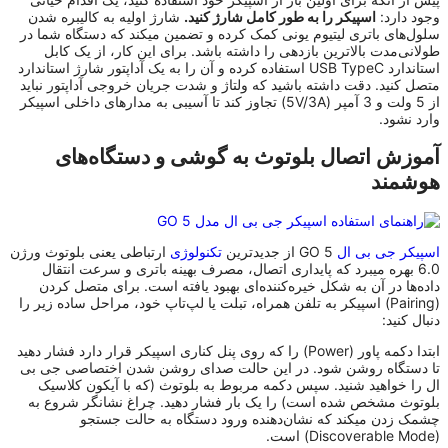
وجود دارد:
اسپیکر را به طور کامل شارژ کنید.
شارژ اولیه به کالیبره شدن
سلول‌های باتری لیتیوم یونی کمک کرده و تضمین میکند که دستگاه شما در
طولانی‌مدت بالاترین بازدهی را داشته باشد. برای این کار، از یک کابل
استاندارد USB TypeC استفاده کرده و آن را به یک آداپتور شارژ استاندارد
متصل کنید. دقت داشته باشید که ولتاژ و شدت جریان خروجی آداپتور نباید
از 5 ولت و 3 آمپر (5V/3A) تجاوز کند تا آسیبی به مدارهای داخلی اسپیکر
وارد نشود.
آموزش اتصال بلوتوث به گوشی و دستگاه‌های
هوشمند
اسپیکر جی بی ال
GO 5 از جدیدترین
تکنولوژی
ارتباطی یعنی بلوتوث ورژن
6.0 بهره میبرد که پایداری اتصال، مصرف بهینه باتری و سرعت انتقال
داده‌ها در آن به شکل خیره‌کننده‌ای بهبود یافته است. برای متصل کردن
(Pairing) اسپیکر به تلفن همراه، تبلت یا لپ‌تاپ خود، مراحل ساده زیر را
دنبال کنید:
ابتدا دکمه پاور (Power) را که روی پنل کناری اسپیکر قرار دارد فشار دهید
تا دستگاه روشن شود. در این حالت صدای روشن شدن اختصاصی جی بی
ال را خواهید شنید. سپس دکمه مربوط به بلوتوث (که با آیکون کلاسیک
بلوتوث مشخص شده است) را یک بار فشار دهید. چراغ نشانگر شروع به
چشمک زدن میکند که نشان‌دهنده ورود دستگاه به حالت جستجو
(Discoverable Mode) است.