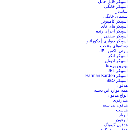
اسپیکر قابل حمل
اسپیکر خانگی
ساندبار
سینمای خانگی
اسپیکر کامپیوتر
اسپیکر های فای
اسپیکر اجرای زنده
اسپیکر سقفی
اسپیکر دیواری | دکوراتیو
دسته‌های منتخب
پارتی باکس JBL
اسپیکر انکر
اسپیکر ادیفایر
بهترین برندها
اسپیکر JBL
اسپیکر Harman Kardon
اسپیکر B&O
هدفون
همه موارد این دسته
انواع هدفون
هندزفری
هدفون بی سیم
هدست
ایرباد
ایرفون
هدفون گیمینگ
هدفون روی گوشی