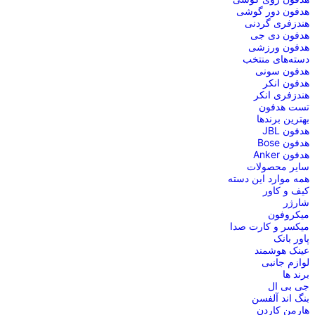
هدفون دور گوشی
هندزفری گردنی
هدفون دی جی
هدفون ورزشی
دسته‌های منتخب
هدفون سونی
هدفون انکر
هندزفری انکر
تست هدفون
بهترین برندها
هدفون JBL
هدفون Bose
هدفون Anker
سایر محصولات
همه موارد این دسته
کیف و کاور
شارژر
میکروفون
میکسر و کارت صدا
پاور بانک
عینک هوشمند
لوازم جانبی
برند ها
جی بی ال
بنگ اند آلفسن
هارمن کاردن