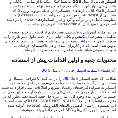
اسپیکر جی بی ال مدل GO 5
به شما کمک میکند تا از تمامی امکانات و
پتانسیل‌های پنهان این دستگاه کوچک اما قدرتمند نهایت استفاده را ببرید.
اسپیکر JBL Go 5 با ارتقاهای چشمگیری از جمله بلوتوث ورژن 6.0،
پشتیبانی از Auracast، پخش صدای بدون افت کیفیت (Lossless) و
مقاومت کامل در برابر آب و گرد و غبار، استانداردهای جدیدی را در دسته
اسپیکرهای فوق‌پرتابل (UltraPortable) تعریف کرده است.
در این مقاله آموزشی و تخصصی، قصد داریم از لحظه باز کردن جعبه تا
تنظیمات پیشرفته
اپلیکیشن
و نکات حیاتی برای حفظ طول عمر باتری را به
صورت کامل و با جزئیات دقیق برای شما شرح دهیم. این راهنما به گونه‌ای
تدوین شده است که هم کاربران مبتدی و هم علاقه‌مندان حرفه‌ای به
تجهیزات صوتی بتوانند پاسخ تمامی سوالات خود را در آن بیابند.
محتویات جعبه و اولین اقدامات پیش از استفاده
هنگامی که جعبه اسپیکر
JBL
Go 5 را باز می‌کنید، با طراحی مینیمال و
بسته‌بندی سازگار با محیط زیست مواجه می‌شوید. در داخل جعبه، خود
اسپیکر به همراه دفترچه‌های راهنمای سریع و اطلاعات ایمنی قرار داده شده
است. نکته بسیار مهمی که در نسل‌های جدید اسپیکرها از جمله این مدل به
چشم می‌خورد، عدم وجود کابل شارژ در داخل جعبه است (همان‌طور که در
دفترچه راهنما با عبارت USB CABLE NOT INCLUDED تاکید شده است).
این تصمیم در راستای کاهش زباله‌های الکترونیکی (ewaste) گرفته شده
است، زیرا امروزه کابل‌های USBC در هر خانه‌ای یافت میشوند.
پیش از آنکه برای اولین بار از اسپیکر خود استفاده کنید، یک اقدام حیاتی