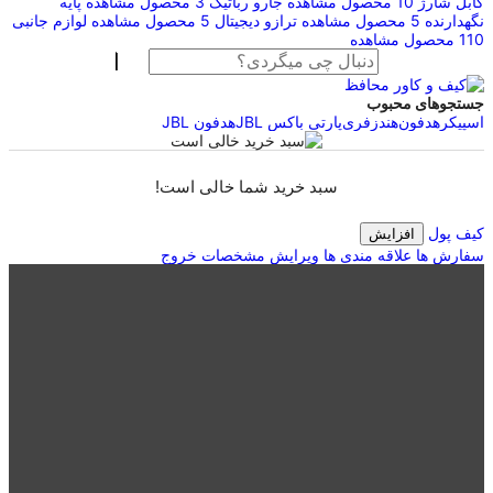
کابل شارژ
10 محصول
مشاهده
جارو رباتیک
3 محصول
مشاهده
پایه
نگهدارنده
5 محصول
مشاهده
ترازو دیجیتال
5 محصول
مشاهده
لوازم جانبی
110 محصول
مشاهده
جستجوهای محبوب
اسپیکر
هدفون
هندزفری
پارتی باکس JBL
هدفون JBL
سبد خرید شما خالی است!
کیف پول
افزایش
سفارش ها
علاقه مندی ها
ویرایش مشخصات
خروج