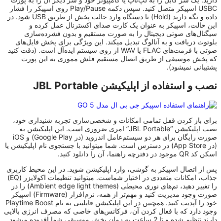
USBC اسپیکر متصل کنید. سپس دکمه Play/Pause روی اسپیکر را فشار
داده و نگه دارید (Hold) تا دستگاه وارد حالت پخش از طریق USB شود. در
این حالت، اسپیکر به عنوان یک کارت صدای اکسترنال عمل کرده و
سیگنال‌های صوتی دیجیتال را به صورت مستقیم و بدون فشرده‌سازی
بلوتوث دریافت و به آنالوگ تبدیل میکند. این ویژگی برای پخش فایل‌های
صوتی با فرمت‌های FLAC یا WAV از روی سیستم ایده‌آل است. (دقت کنید
که پخش موسیقی از طریق اتصال مستقیم فلش مموری به این پورت
پشتیبانی نمیشود).
نصب و استفاده از اپلیکیشن JBL Portable
برای باز کردن قفل تمامی امکانات و شخصی‌سازی تجربه شنیداری خود،
نصب اپلیکیشن “JBL Portable” امری ضروری است. این اپلیکیشن به
صورت رایگان برای هر دو سیستم‌عامل اندروید (در Google Play) و iOS
(در App Store) در دسترس است. شما میتوانید با جستجوی نام اپلیکیشن یا
اسکن کد QR موجود در دفترچه راهنما، آن را دانلود کنید.
پس از اتصال اسپیکر به گوشی، وارد اپلیکیشن شوید. در این محیط کاربری
جذاب، امکانات متعددی در اختیار شماست. میتوانید تنظیمات اکولایزر (EQ)
را تغییر دهید، تم‌های نوری محیطی (Ambient edge light themes) را در
صورت وجود مدیریت کنید و مهم‌تر از همه، نرم‌افزار (Firmware) اسپیکر
خود را آپدیت کنید. همچنین در این اپلیکیشن قابلیتی به نام Playtime Boost
وجود دارد که با فعال کردن آن، فرکانس‌های خاصی که مصرف انرژی بالایی
دارند تنظیم شده و تا 2 ساعت به زمان پخش موسیقی شما افزوده میشود.