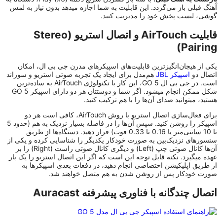
آهنگ قبلی باز می‌گردد. این قابلیت به شما اجازه میدهد بدون نیاز به لمس
گوشی، لیست پخش خود را مدیریت کنید.
قابلیت AirTouch و اتصال استریو (Stereo
Pairing)
یکی از هیجان‌انگیزترین قابلیت‌های اسپیکرهای مدرن جی بی ال، امکان
اتصال دو
اسپیکر JBL
هم‌مدل برای ایجاد یک تجربه صوتی استریو و سوراند
است. در جی بی ال GO 5، این کار با تکنولوژی AirTouch به ساده‌ترین
شکل ممکن انجام میشود. اگر شما و دوستتان هر دو دارای اسپیکر GO 5
هستید، میتوانید صدای آن‌ها را با هم ترکیب کنید.
برای فعال‌سازی اتصال استریو با روش AirTouch، کافی است هر دو
اسپیکر را روشن کنید. سپس آن‌ها را در فاصله بسیار نزدیک به هم (حدود 5
تا 10 سانتی‌متر یا 0.16 تا 0.33 فوت) قرار دهید. دستگاه‌ها از طریق
سنسورهای نزدیک‌بین به صورت خودکار یکدیگر را شناسایی کرده و یکی از
آن‌ها کانال صوتی چپ (Left) و دیگری کانال صوتی راست (Right) را بر
عهده میگیرد. نکته قابل توجه این است که اگر این اتصال استریو را یک بار
از طریق اپلیکیشن اختصاصی انجام دهید، در دفعات بعدی اسپیکرها به
صورت خودکار پس از روشن شدن به هم متصل خواهند شد.
اتصال چندگانه با فناوری پیشرفته Auracast