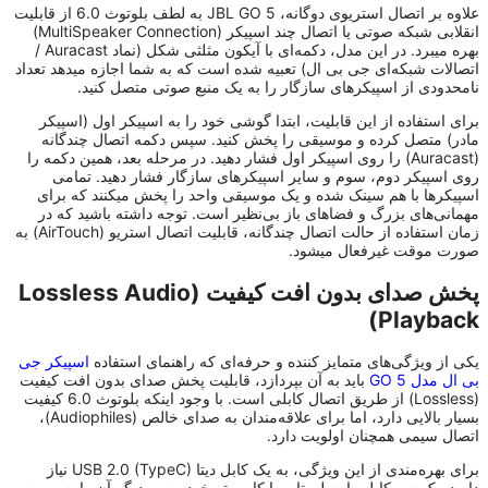
علاوه بر اتصال استریوی دوگانه، JBL GO 5 به لطف بلوتوث 6.0 از قابلیت
انقلابی شبکه صوتی یا اتصال چند اسپیکر (MultiSpeaker Connection)
بهره میبرد. در این مدل، دکمه‌ای با آیکون مثلثی شکل (نماد Auracast /
اتصالات شبکه‌ای جی بی ال) تعبیه شده است که به شما اجازه میدهد تعداد
نامحدودی از اسپیکرهای سازگار را به یک منبع صوتی متصل کنید.
برای استفاده از این قابلیت، ابتدا گوشی خود را به اسپیکر اول (اسپیکر
مادر) متصل کرده و موسیقی را پخش کنید. سپس دکمه اتصال چندگانه
(Auracast) را روی اسپیکر اول فشار دهید. در مرحله بعد، همین دکمه را
روی اسپیکر دوم، سوم و سایر اسپیکرهای سازگار فشار دهید. تمامی
اسپیکرها با هم سینک شده و یک موسیقی واحد را پخش میکنند که برای
مهمانی‌های بزرگ و فضاهای باز بی‌نظیر است. توجه داشته باشید که در
زمان استفاده از حالت اتصال چندگانه، قابلیت اتصال استریو (AirTouch) به
صورت موقت غیرفعال میشود.
پخش صدای بدون افت کیفیت (Lossless Audio
Playback)
یکی از ویژگی‌های متمایز کننده و حرفه‌ای که راهنمای استفاده
اسپیکر جی
بی ال مدل GO 5
باید به آن بپردازد، قابلیت پخش صدای بدون افت کیفیت
(Lossless) از طریق اتصال کابلی است. با وجود اینکه بلوتوث 6.0 کیفیت
بسیار بالایی دارد، اما برای علاقه‌مندان به صدای خالص (Audiophiles)،
اتصال سیمی همچنان اولویت دارد.
برای بهره‌مندی از این ویژگی، به یک کابل دیتا USB 2.0 (TypeC) نیاز
دارید. یک سر کابل را به لپ‌تاپ یا کامپیوتر خود و سر دیگر آن را به پورت