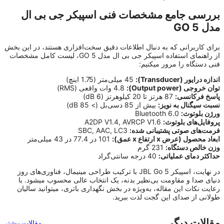
بررسی جامع مشخصات فنی اسپیکر جی بی ال
مدل GO 5
برای کاربرانی که به دنبال اطلاعات دقیق سخت‌افزاری هستند، در این بخش
از راهنمای استفاده اسپیکر جی بی ال مدل GO 5، لیست کامل مشخصات
فنی دستگاه را مرور میکنیم:
اندازه درایور (Transducer):
45 میلی‌متر (1.75 اینچ)
توان خروجی (Output power):
4.8 وات واقعی (RMS)
پاسخ فرکانسی:
87 هرتز تا 20 کیلوهرتز (6 dB)
نسبت سیگنال به نویز:
بیش از 85 دسی‌بل (> 85 dB)
ورژن بلوتوث:
Bluetooth 6.0
پروفایل‌های بلوتوث:
A2DP V1.4, AVRCP V1.6
فرمت‌های صوتی پشتیبانی شده:
SBC, AAC, LC3
ابعاد محصول (عرض x ارتفاع x عمق):
101 در 77.4 در 43 میلی‌متر
وزن خالص دستگاه:
231 گرم
حداکثر دمای عملیاتی:
40 درجه سانتی‌گراد
در نهایت، اسپیکر JBL Go 5 با ترکیب طراحی مینیمال، فناوری‌های روز
دنیای صدا و مقاومت بی‌نظیر بدنه، یک انتخاب عالی محسوب میشود. با
رعایت نکات این مقاله، به‌ویژه در بخش نگهداری باتری، میتوانید سالیان
طولانی از صدای این گجت لذت ببرید.
مقالات دیگر
مقالات بیشتر