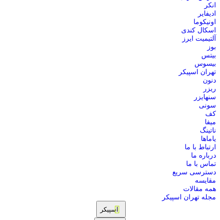
انکر
ادیفایر
اونیکوما
اسکال کندی
آلتیمیت ایرز
بوز
بیتس
بیسوس
تهران اسپیکر
دنون
ریزر
سنهایزر
سونی
کف
میفا
ناتینگ
یاماها
ارتباط با ما
درباره ما
تماس با ما
دسترسی سریع
مقایسه
همه مقالات
مجله تهران اسپیکر
اسپیکر