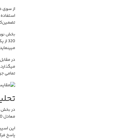
استفاده 
تضمین‌کن
320 ا
میینماید.
در مقابل، مدل 330
تمامی جها
تحلی
معادل 240 وات را ارائه میدهد که برای پوشش دادن فضاهای متوسط تا بزرگ عملکردی فوق‌العاده دارد.