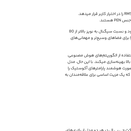
در نقطه مقابل، اسپیکر مدل 330 با ارتقای توان آمپلی‌فایر خود، خروجی قدرتمند 280 وات RMS را در اختیار کاربر قرار میدهد.
بهره‌گیری از این متریال خاص در توییترها باعث شفافیت بی‌نظیر در فرکانس‌های بالا میشود و نسبت سیگنال به نویز بالاتر از 80
بل، صدایی کریستالی را به ارمغان می‌آورد. اختلاف 40 واتی در توان خروجی، مدل 330 را برای فضاهای وسیع‌تر و مهمانی‌های
 فناوری با استفاده از الگوریتم‌های هوش مصنوعی،
لا بهینه‌سازی میکند. با این حال، مدل
هز شده است. این قابلیت به صورت هوشمند پارامترهای آکوستیک را
ه یک مزیت اساسی برای علاقه‌مندان به
کت جی بی ال در هر دو مدل از باتری‌های