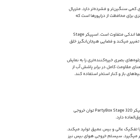
66.2 در 37.5 سانتی‌متر و وزن 17.1 کیلوگرم، ساختاری کمی سنگین‌تر و فشرده‌تر دارد. متریال
ی برای محافظت از درایورها است که
بخش نورپردازی در هر دو مدل از نقاط قوت اساسی محسوب میشود، اما رویکرد طراحی آن‌ها اندکی متفاوت است. اسپیکر Stage
تغییر میکند و فضایی هیجان‌انگیز خلق
ه‌های بصری خیره‌کننده‌تری را به نمایش
ارد IPX4 پشتیبانی میکنند که به معنای مقاومت کامل در برابر پاشش آب از
‌های باز و کنار استخر استفاده کند.
در بخش عملکرد صوتی، شاهد بیشترین تفاوت‌های کلیدی بین این دو مدل هستیم. اسپیکر PartyBox Stage 320 توان خروجی
 6.5 اینچی با حساسیت بالا و دو توییتر 1 اینچی، صدایی با تفکیک عالی و بیس عمیق تولید میکند.
ز امواج صوتی را در بر میگیرد. سیستم خروجی هوای بیس نیز