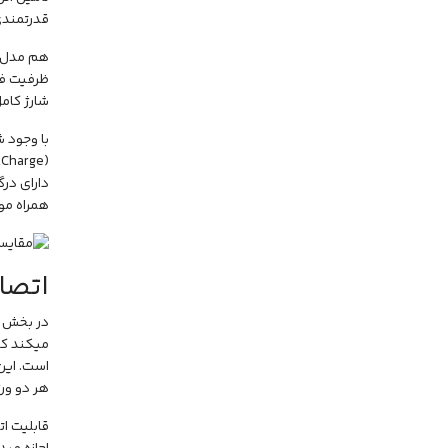
قدرتمندی
شارژ کامل این 
همراه مور
اتصا
است. این 
هر دو ورژن از پروفایل‌های A2DP V1.4