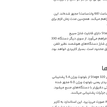
هم مدل Stage 320 و هم مدل 330 به یک باتری لیتیوم یونی با ظرفیت 9444 میلی‌آمپر ساعت (68 وات‌ساعت) مجهز شده‌اند. این
هر دو دستگاه فراهم میکند. همچنین مدت زمان لازم برای
با وجود شباهت در ظرفیت کلی، امکانات جانبی بخش باتری تفاوت‌هایی دارند. مدل Stage 320 دارای قابلیت شارژ سریع
(FastCharge) است که تنها با 10 دقیقه اتصال به برق، قابلیت پخش موسیقی تا 2 ساعت را فراهم می‌آورد. از سوی دیگر دستگاه 330
وان یک پاور بانک برای شارژ دستگاه‌های هوشمند نظیر تلفن
رق محدود است، بسیار کاربردی خواهد بود.
ا
در بخش اتصالات بی‌سیم، جی بی ال از جدیدترین فناوری‌های خود بهره جسته است. اسپیکر Stage 320 از بلوتوث ورژن 5.4 پشتیبانی
میکند که پایداری بسیار خوبی در ارتباطات فراهم می‌آورد. اما اسپیکر مدل 330 به نسل جدیدتر یعنی بلوتوث ورژن 6.0 مجهز شده
نگی دقیق‌تر با دستگاه‌های منبع میشود.
قابلیت اتصال و ایجاد شبکه‌های بزرگ صوتی در هر دو مدل از طریق فناوری نوین Auracast صورت می‌پذیرد. این استاندارد به کاربر