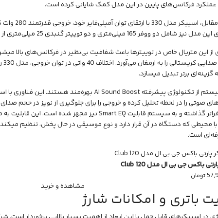
 عملکرد فرکانس‌های پایین در این مدل کمک شایانی کرده است.
شامل دو ووفر 165 میلی‌متری و دو توییتر گنبدی 25 میلی‌متری از جنس PEN هستند.
دسی‌
ه گزینه‌ای برتر تبدیل میسازد.
یستم از
تکنولوژی
پیشرفته AI Sound Boost بهره‌مند هستند. این
ی صوتی را در لحظه تحلیل کرده و خروجی را برای جلوگیری از نویز در حجم صدای با
330 پا را فراتر گذاشته و به سیستم قابلیت Smart EQ نیز مج
ا محیطی که دستگاه در آن قرار دارد و نوع موسیقی در حال پخش، تنظیم میکند ک
ه‌ای است.
تی باکس جی بی ال مدل Club 120
57,
تومان
مشاهده و خرید
ت باتری و امکانات شارژ
ژی در اسپیکرهای قابل حمل با این ابعاد از اهمیت بسیار بالایی برخوردار است. شر