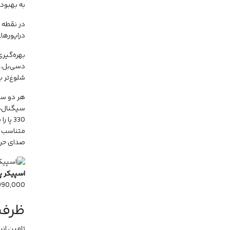
به بهبود
درایورهای این مدل نیز 
شلوغ‌تر ب
هر دو س
سیگنال‌ها
متناسب ب
صدای حرف
اسپیکر پار
990,000
ظرفی
تامین انر