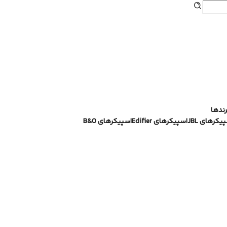
هدفون
رندها
یکرهای JBL
اسپیکرهای Edifier
اسپیکرهای B&O