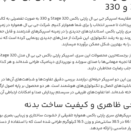
سپیکر جی بی ال پارتی باکس Stage 320 و 330 به صورت تفصیلی به کالبدشکافی و
رداخت تا مسیر انتخاب را برای شما هموارتر کنیم. شرکت
جی بی ال
همواره در زمی
ی پارتی باکس، استانداردهای جدیدی را در زمینه اسپیکرهای قدرتمند و قابل ح
 روند رو به رشد تکنولوژی، این شرکت از مدل‌های جدیدی رونمایی کرده است که نیاز
را به بهترین شکل ممکن برآورده میسازند.
ز برجسته‌ترین محصولات این سری،
اسپیکر پارتی باکس جی بی ال مدل Stage 320
 تجربه مهمانی‌ها با صدای سوراند و
نورپردازی
دینامیک طراحی شده‌اند و هر کدام 
لب رضایت مخاطبان دارند.
ین این دو
اسپیکر
حرفه‌ای نیازمند بررسی دقیق تفاوت‌ها و شباهت‌های آن‌ها در 
ابلیت‌های اتصال و تکنولوژی‌های هوشمند است. هر دو محصول بر پایه اصول 
ته شده‌اند، اما تفاوت‌های ظریفی در سیستم پردازش صدا و امکانات ارتباطی آن‌ه
ی ظاهری و کیفیت ساخت بدنه
33.5 در 66.9 در 38.5 سانتی‌متر و وزن 16.5 کیلوگرم طراحی شده است ک
 مناسبی را ارائه میدهد.