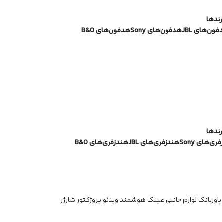
رندها
ون‌های JBL
هدفون‌های Sony
هدفون‌های B&O
رندها
ی‌های Sony
هندزفری‌های JBL
هندزفری‌های B&O
پاوربانک
لوازم جانبی
عینک هوشمند
ویدئو پروژکتور
شارژر