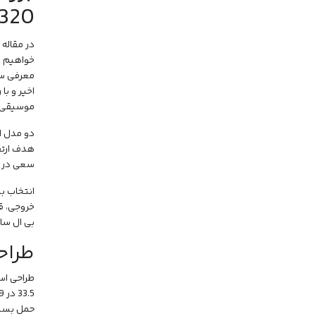
320 و 330
در مقاله مقایسه ا
خواهیم پ
معرفی سر
اخیر و با
موسیقی
دو مدل ا
هدف ارتقا
سعی در ج
انتخاب ب
خروجی، ق
بی ال ساخ
طراح
حمل بسیار