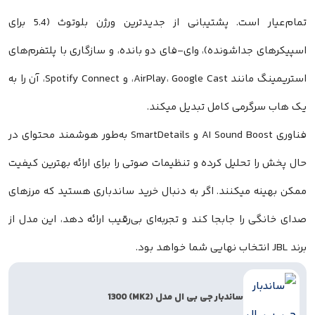
تمام‌عیار است. پشتیبانی از جدیدترین ورژن بلوتوث (5.4 برای
کرهای جداشونده)، وای-فای دو بانده، و سازگاری با پلتفرم‌های
استریمینگ مانند AirPlay، Google Cast، و Spotify Connect، آن را به
هاب سرگرمی کامل تبدیل میکند.
فناوری AI Sound Boost و SmartDetails به‌طور هوشمند محتوای در
پخش را تحلیل کرده و تنظیمات صوتی را برای ارائه بهترین کیفیت
 بهینه میکنند. اگر به دنبال خرید ساندباری هستید که مرزهای
 خانگی را جابجا کند و تجربه‌ای بی‌رقیب ارائه دهد، این مدل از
اهد بود.
ساندبار جی بی ال مدل (MK2) 1300