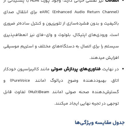
تصالات
نیز نقشی حیاتی دارند؛ وجود پورت HDMI با پشتیبانی از
eARC (Enhanced Audio Return Channel) برای انتقال صدای
اکیفیت و بدون فشرده‌سازی از تلویزیون و کنترل ساده‌تر ضروری
ست. ورودی‌های اپتیکال، بلوتوث و وای-فای نیز انعطاف‌پذیری
یستم را برای اتصال به دستگاه‌های مختلف و استریم موسیقی
فزایش میدهند.
فناوری‌های پردازش صوتی
ر نهایت،
مانند کالیبراسیون خودکار
اتاق، بهبوددهنده وضوح دیالوگ (مانند PureVoice) و
گسترش‌دهنده صحنه صوتی (مانند MultiBeam) تفاوت قابل
وجهی در تجربه نهایی ایجاد میکنند.
ل مقایسه ویژگی‌ها