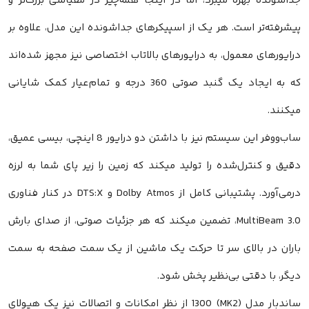
ونده بهره میبرد، اما در اینجا همه‌چیز در مقیاسی بزرگ‌تر و
فته‌تر است. هر یک از اسپیکرهای جداشونده این مدل، علاوه بر
ورهای معمول، به درایورهای بالاتاب اختصاصی نیز مجهز شده‌اند
که به ایجاد یک گنبد صوتی 360 درجه و تمام‌عیار کمک شایانی
ند.
ساب‌ووفر این سیستم نیز با داشتن دو درایور 8 اینچی، بیسی عمیق،
 و کنترل‌شده را تولید میکند که زمین را زیر پای شما به لرزه
درمی‌آورد. پشتیبانی کامل از Dolby Atmos و DTS:X در کنار فناوری
MultiBeam 3.0، تضمین میکند که هر جزئیات صوتی، از صدای بارش
ان در بالای سر تا حرکت یک ماشین از یک سمت صفحه به سمت
، با دقتی بی‌نظیر پخش شود.
ساندبار مدل (MK2) 1300 از نظر امکانات و اتصالات نیز یک هیولای