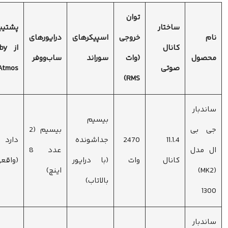
توان
ساختار
پشتیبانی
م
خروجی
اسپیکرهای
درایورهای
کانال
از Dolby
صول
(وات
سوراند
ساب‌ووفر
صوتی
Atmos
RMS)
ندبار
بیسیم
ی بی
بیسیم (2
11.1.4
2470
جداشونده
دارد
 مدل
عدد 8
کانال
وات
(با درایور
(واقعی)
(MK2)
اینچ)
بالاتاب)
13
ندبار