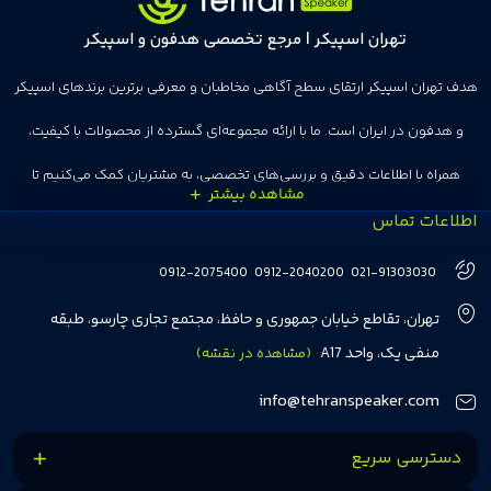
تهران اسپیکر | مرجع تخصصی هدفون و اسپیکر
هدف تهران اسپیکر ارتقای سطح آگاهی مخاطبان و معرفی برترین برندهای اسپیکر
و هدفون در ایران است. ما با ارائه مجموعه‌ای گسترده از محصولات با کیفیت،
همراه با اطلاعات دقیق و بررسی‌های تخصصی، به مشتریان کمک می‌کنیم تا
اطلاعات تماس
انتخاب‌های درست و هوشمندانه‌ای داشته باشند. تهران اسپیکر با تجربه‌ای بیش از
هفت سال در این زمینه، بر ایجاد تجربه خریدی آسان، سریع و مطمئن تمرکز دارد تا
0912-2075400
0912-2040200
021-91303030
مشتریان بتوانند با خیالی آسوده از انتخاب خود لذت ببرند. ما به رضایت و اعتماد
تهران، تقاطع خیابان جمهوری و حافظ، مجتمع تجاری چارسو، طبقه
مشتریان اهمیت می‌دهیم و همواره در تلاشیم تا بهترین‌ها را برای آن‌ها فراهم
منفی یک، واحد A17
(مشاهده در نقشه)
کنیم.
info@tehranspeaker.com
دسترسی سریع