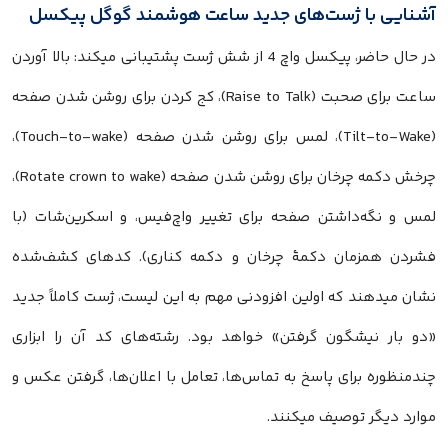
آشنایی با ژست‌های جدید ساعت هوشمند گوگل پیکسل
در حال حاضر، پیکسل واچ 4 از شش ژست پشتیبانی میکند: بالا آوردن
ساعت برای صحبت (Raise to Talk)، کج کردن برای روشن شدن صفحه
(Tilt-to-Wake)، لمس برای روشن شدن صفحه (Touch-to-wake)،
چرخش دکمه چرخان برای روشن شدن صفحه (Rotate crown to wake)،
لمس و نگه‌داشتن صفحه برای تغییر واچ‌فیس، و اسکرین‌شات (با
فشردن همزمان دکمهٔ چرخان و دکمه کناری). کدهای کشف‌شده
نشان میدهند که اولین افزودنی مهم به این لیست، ژست کاملاً جدید
«دو بار نیشگون گرفتن» خواهد بود. رشته‌های کد آن را ابزاری
چندمنظوره برای پاسخ به تماس‌ها، تعامل با اعلان‌ها، گرفتن عکس و
موارد دیگر توصیف میکنند.