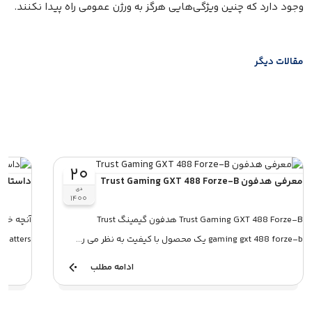
وجود دارد که چنین ویژگی‌هایی هرگز به ورژن عمومی راه پیدا نکنند.
مقالات دیگر
۲۰
معرفی هدفون Trust Gaming GXT 488 Forze-B
داستان آهنگ g Else Matters
دی
۱۴۰۰
Trust Gaming GXT 488 Forze-B هدفون گیمینگ Trust
gaming gxt 488 forze-b یک محصول با کیفیت به نظر می ر...
Mattersماجرا از کجا شروع شد ؟یک ترانه خصوصی که به...
ادامه مطلب